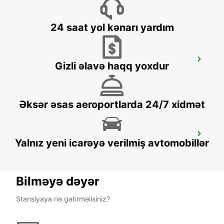
24 saat yol kənarı yardım
BASEL DREISPITZ - IKC *RY*
Gizli əlavə haqq yoxdur
BASEL - SWITZERLAND
Əksər əsas aeroportlarda 24/7 xidmət
THUN - IKC *RY*
Yalnız yeni icarəyə verilmiş avtomobillər
THUN - SWITZERLAND
Bilməyə dəyər
Stansiyaya nə gətirməlisiniz?