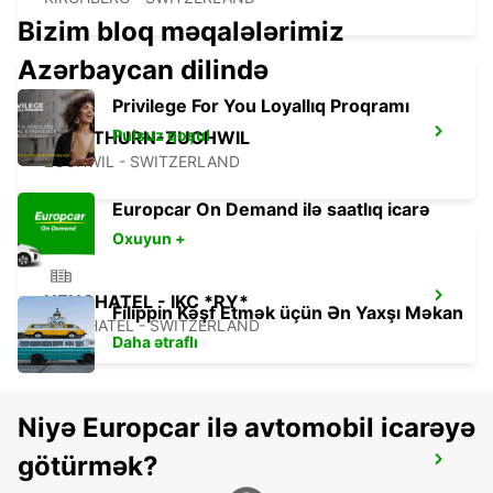
Bizim bloq məqalələrimiz
Azərbaycan dilində
Privilege For You Loyallıq Proqramı
Pulsuz qoşul
SOLOTHURN-ZUCHWIL
ZUCHWIL - SWITZERLAND
Europcar On Demand ilə saatlıq icarə
Oxuyun +
NEUCHATEL - IKC *RY*
Filippin Kəşf Etmək üçün Ən Yaxşı Məkan
NEUCHATEL - SWITZERLAND
Daha ətraflı
Niyə Europcar ilə avtomobil icarəyə
götürmək?
FRIBOURG - IKC *RY*
FRIBOURG - SWITZERLAND