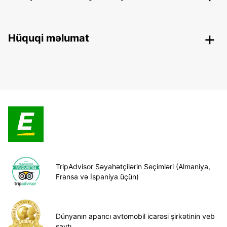
Hüquqi məlumat
TripAdvisor Səyahətçilərin Seçimləri (Almaniya,
Fransa və İspaniya üçün)
Dünyanın aparıcı avtomobil icarəsi şirkətinin veb
saytı