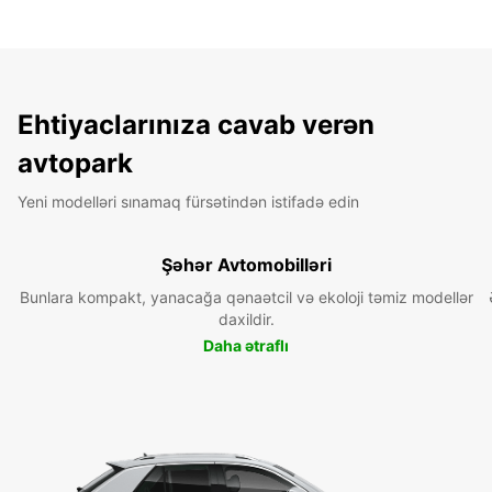
Ehtiyaclarınıza cavab verən
avtopark
Yeni modelləri sınamaq fürsətindən istifadə edin
Şəhər Avtomobilləri
Bunlara kompakt, yanacağa qənaətcil və ekoloji təmiz modellər
daxildir.
Daha ətraflı