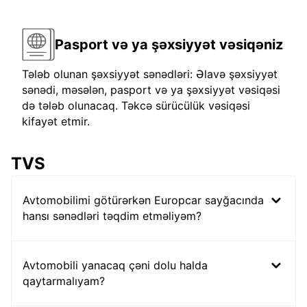
Pasport və ya şəxsiyyət vəsiqəniz
Tələb olunan şəxsiyyət sənədləri: Əlavə şəxsiyyət
sənədi, məsələn, pasport və ya şəxsiyyət vəsiqəsi
də tələb olunacaq. Təkcə sürücülük vəsiqəsi
kifayət etmir.
TVS
Avtomobilimi götürərkən Europcar sayğacında
hansı sənədləri təqdim etməliyəm?
Avtomobili yanacaq çəni dolu halda
qaytarmalıyam?