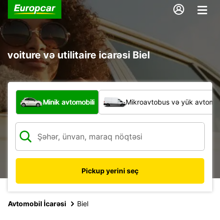
voiture və utilitaire icarəsi Biel
Hansı növ nəqliyyat vasitəsi?
Minik avtomobili
Mikroavtobus və yük avtomobi
Pickup yerini seç
Avtomobil İcarəsi
Biel