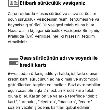
Etibarlı sürücülük vəsiqəniz
Zəruri olduqda – əsas sürücü və əlavə sürücülər
üçün sürücülük vəsiqəsinin rəsmi tərcüməsi və ya
beynəlxalq sürücülük vəsiqəsi tələb oluna bilər.
Nəzərə alın ki, əgər sürücülük vəsiqəniz Birləşmiş
Krallıqda (UK) verilibsə, hər iki hissəsini təqdim
etməlisiniz.
Əsas sürücünün adı və soyadı ilə
kredit kartı
Əvvəlcədən ödəniş edildiyi halda, istifadə olunan
kredit kartı sürücünün adına olmalı və avtomobil
götürülərkən təqdim edilməlidir. Bəzi avtomobillər
üçün əsas olmaqla 2 məcburi kredit kartı tələb
oluna bilər. Kartın ön və ya arxa tərəfində "debit
kart", "prepaid", "electron", "maestro", "ecard"
sözləri yazılmış ödəniş kartları qəbul edilmir.