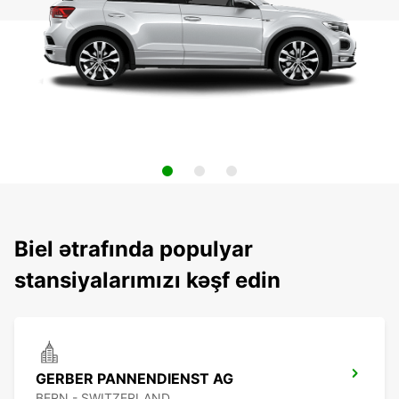
Biel ətrafında populyar
stansiyalarımızı kəşf edin
GERBER PANNENDIENST AG
BERN - SWITZERLAND