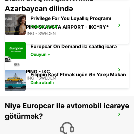
Azərbaycan dilində
Privilege For You Loyallıq Proqramı
Pulsuz qoşul
NYKOPING SKAVSTA AIRPORT - IKC*RY*
NYKOPING - SWEDEN
Europcar On Demand ilə saatlıq icarə
Oxuyun +
NYKOPING - IKC
Filippin Kəşf Etmək üçün Ən Yaxşı Məkan
NYKOPING - SWEDEN
Daha ətraflı
Niyə Europcar ilə avtomobil icarəyə
götürmək?
OREBRO BOFORS AIRPORT - IKC*RY*
OREBRO - SWEDEN