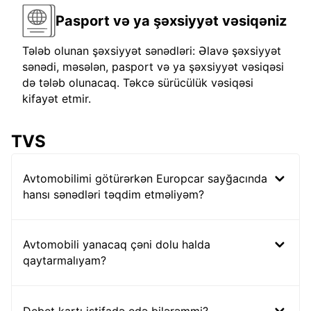
Pasport və ya şəxsiyyət vəsiqəniz
Tələb olunan şəxsiyyət sənədləri: Əlavə şəxsiyyət
sənədi, məsələn, pasport və ya şəxsiyyət vəsiqəsi
də tələb olunacaq. Təkcə sürücülük vəsiqəsi
kifayət etmir.
TVS
Avtomobilimi götürərkən Europcar sayğacında
hansı sənədləri təqdim etməliyəm?
Avtomobili yanacaq çəni dolu halda
qaytarmalıyam?
Debet kartı istifadə edə bilərəmmi?