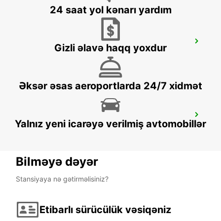
24 saat yol kənarı yardım
NASSJO - IKC
Gizli əlavə haqq yoxdur
NASSJO - SWEDEN
Əksər əsas aeroportlarda 24/7 xidmət
OREBRO - IKC
Yalnız yeni icarəyə verilmiş avtomobillər
OREBRO - SWEDEN
Bilməyə dəyər
Stansiyaya nə gətirməlisiniz?
Etibarlı sürücülük vəsiqəniz