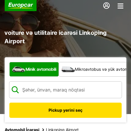
voiture və utilitaire icarəsi Linkoping
Airport
Hansı növ nəqliyyat vasitəsi?
Minik avtomobili
Mikroavtobus və yük avtomobi
Pickup yerini seç
Avtomobil İcarəsi
Linkoping Airport