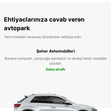
Ehtiyaclarınıza cavab verən
avtopark
Yeni modelləri sınamaq fürsətindən istifadə edin
Şəhər Avtomobilləri
Bunlara kompakt, yanacağa qənaətcil və ekoloji təmiz modellər
daxildir.
Daha ətraflı