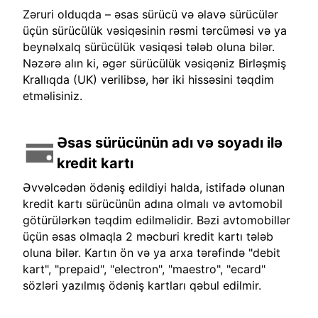
Zəruri olduqda – əsas sürücü və əlavə sürücülər
üçün sürücülük vəsiqəsinin rəsmi tərcüməsi və ya
beynəlxalq sürücülük vəsiqəsi tələb oluna bilər.
Nəzərə alın ki, əgər sürücülük vəsiqəniz Birləşmiş
Krallıqda (UK) verilibsə, hər iki hissəsini təqdim
etməlisiniz.
Əsas sürücünün adı və soyadı ilə
kredit kartı
Əvvəlcədən ödəniş edildiyi halda, istifadə olunan
kredit kartı sürücünün adına olmalı və avtomobil
götürülərkən təqdim edilməlidir. Bəzi avtomobillər
üçün əsas olmaqla 2 məcburi kredit kartı tələb
oluna bilər. Kartın ön və ya arxa tərəfində "debit
kart", "prepaid", "electron", "maestro", "ecard"
sözləri yazılmış ödəniş kartları qəbul edilmir.