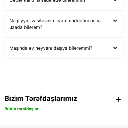
Nəqliyyat vasitəsinin icarə müddətini necə
uzada bilərəm?
Maşında ev heyvanı daşıya bilərəmmi?
Bi̇zi̇m Tərəfdaşlarımız
Bütün tərəfdaşlar