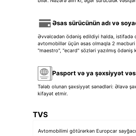
bilər. Nəzərə alın ki, əgər sürücülük vəsiqən
Əsas sürücünün adı və soyadı
Əvvəlcədən ödəniş edildiyi halda, istifadə 
avtomobillər üçün əsas olmaqla 2 məcburi kre
"maestro", "ecard" sözləri yazılmış ödəniş k
Pasport və ya şəxsiyyət vəs
Tələb olunan şəxsiyyət sənədləri: Əlavə şə
kifayət etmir.
TVS
Avtomobilimi götürərkən Europcar sayğacı