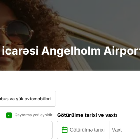
re icarəsi Angelholm Airpor
bus və yük avtomobilləri
Götürülmə tarixi və vaxtı
Qaytarma yeri eynidir