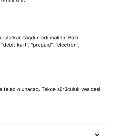
 etməlisiniz.
ürülərkən təqdim edilməlidir. Bəzi
debit kart", "prepaid", "electron",
ə tələb olunacaq. Təkcə sürücülük vəsiqəsi