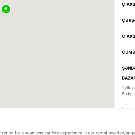
Ç.AXŞ
ÇƏRŞ
C.AXŞ
CÜMƏ
ŞƏNB
BAZAR
* Əlavə
Bu iş s
ear round for a seamless car hire experience in car-rental-sweden/an