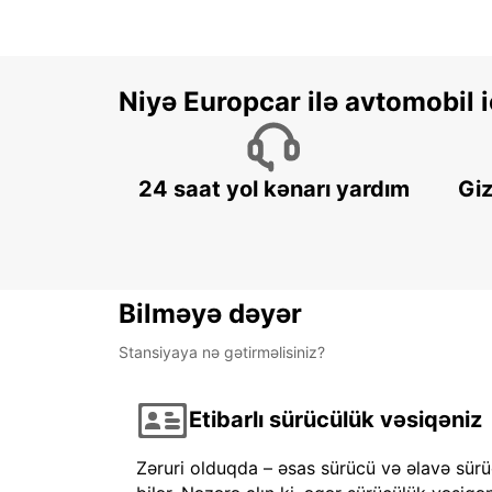
Niyə Europcar ilə avtomobil
24 saat yol kənarı yardım
Giz
Bilməyə dəyər
Stansiyaya nə gətirməlisiniz?
Etibarlı sürücülük vəsiqəniz
Zəruri olduqda – əsas sürücü və əlavə sürü