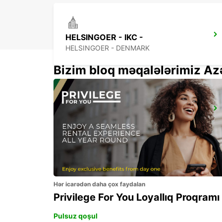
HELSINGOER - IKC -
HELSINGOER - DENMARK
Bizim bloq məqalələrimiz Az
HALMSTAD AIRPORT - IKC
HALMSTAD - SWEDEN
Hər icarədən daha çox faydalan
Privilege For You Loyallıq Proqramı
Pulsuz qoşul