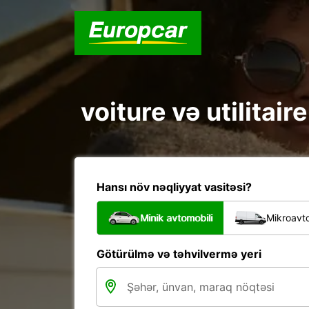
voiture və utilitai
Hansı növ nəqliyyat vasitəsi?
Minik avtomobili
Mikroavto
Götürülmə və təhvilvermə yeri