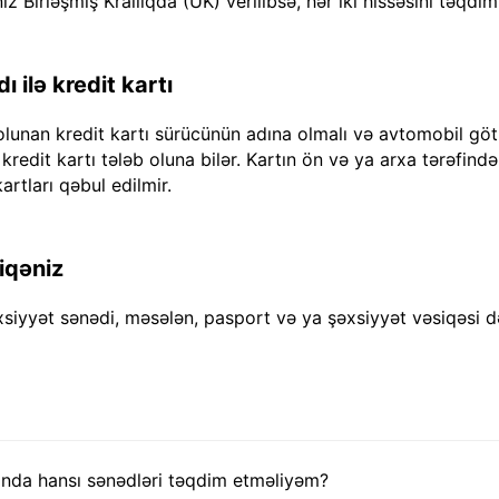
iz Birləşmiş Krallıqda (UK) verilibsə, hər iki hissəsini təqdim
 ilə kredit kartı
olunan kredit kartı sürücünün adına olmalı və avtomobil göt
dit kartı tələb oluna bilər. Kartın ön və ya arxa tərəfində "
artları qəbul edilmir.
iqəniz
xsiyyət sənədi, məsələn, pasport və ya şəxsiyyət vəsiqəsi d
nda hansı sənədləri təqdim etməliyəm?