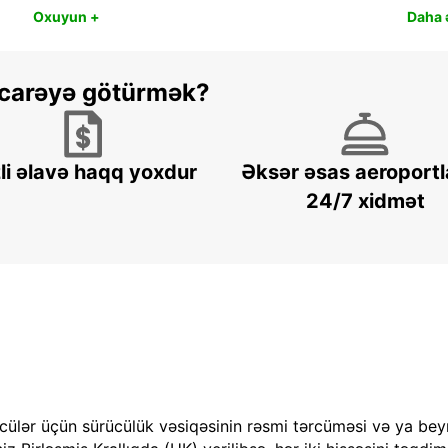
Oxuyun +
Daha ə
 icarəyə götürmək?
li əlavə haqq yoxdur
Əksər əsas aeroportl
24/7 xidmət
cülər üçün sürücülük vəsiqəsinin rəsmi tərcüməsi və ya bey