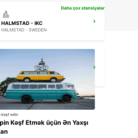
Daha çox stansiyalar
HALMSTAD - IKC
HALMSTAD - SWEDEN
HILLEROED - IKC -
HILLEROD - DENMARK
n kəşf edin
ppin Kəşf Etmək üçün Ən Yaxşı
an