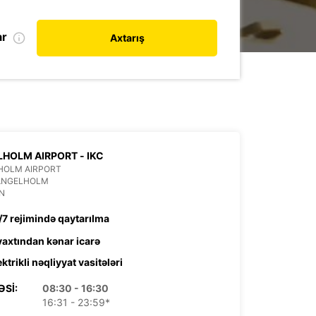
ar
Axtarış
HOLM AIRPORT - IKC
HOLM AIRPORT
 ANGELHOLM
N
/7 rejimində qaytarılma
 vaxtından kənar icarə
ektrikli nəqliyyat vasitələri
ƏSI:
08:30 - 16:30
16:31 - 23:59*