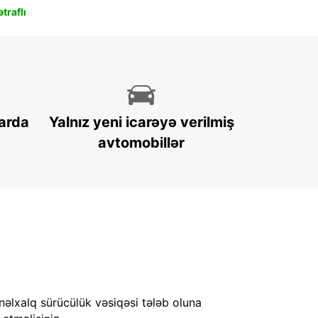
traflı
arda
Yalnız yeni icarəyə verilmiş
avtomobillər
nəlxalq sürücülük vəsiqəsi tələb oluna