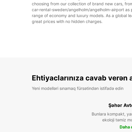
choosing from our collection of brand new cars, fro
car-rental-sweden/angelholm/angelholm-airport as par
range of economy and luxury models. As a global leade
great prices with no hidden charges.
Ehtiyaclarınıza cavab verən 
Yeni modelləri sınamaq fürsətindən istifadə edin
Şəhər Avt
Bunlara kompakt, ya
ekoloji təmiz mo
Daha ə