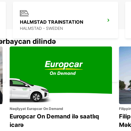
HALMSTAD TRAINSTATION
HALMSTAD - SWEDEN
ərbaycan dilində
LANDSKRONA
LANDSKRONA - SWEDEN
Nəqliyyat Europcar On Demand
Filippi
Europcar On Demand ilə saatlıq
Fili
icarə
Mək