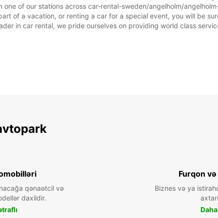
m one of our stations across car-rental-sweden/angelholm/angelholm-a
t of a vacation, or renting a car for a special event, you will be sur
r in car rental, we pride ourselves on providing world class service, 
avtopark
omobilləri
Furqon və
nacağa qənaətcil və
Biznes və ya istirah
dellər daxildir.
axtarı
traflı
Daha 