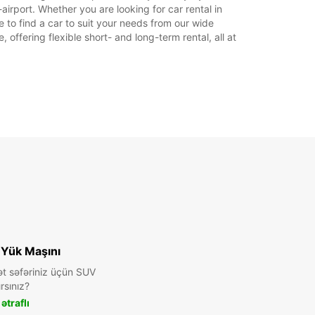
irport. Whether you are looking for car rental in
e to find a car to suit your needs from our wide
offering flexible short- and long-term rental, all at
 Yük Maşını
ət səfəriniz üçün SUV
rsınız?
ətraflı