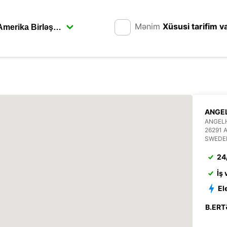
Mənim
Xüsusi tarifim v
ANGEL
ANGEL
26291
SWEDE
24
İş
El
B.ERT