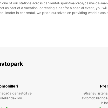
 one of our stations across car-rental-spain/mallorca/palma-de-mallo
t as part of a vacation, or renting a car for a special event, you will
 leader in car rental, we pride ourselves on providing world class se
avtopark
omobilləri
Pre
nacağa qənaətcil və
Əfsanəvi istehs
dellər daxildir.
avtomobillərində
bilər