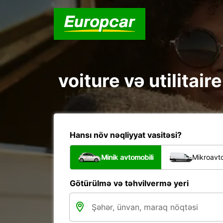
voiture və utilitai
Hansı növ nəqliyyat vasitəsi?
Minik avtomobili
Mikroavto
Götürülmə və təhvilvermə yeri