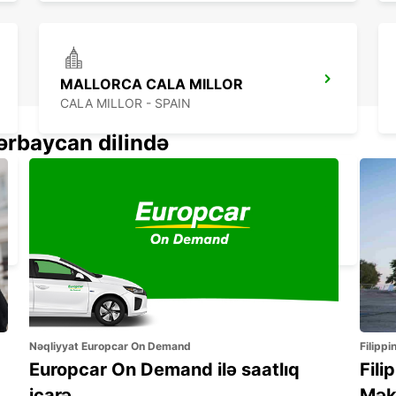
MALLORCA CALA MILLOR
CALA MILLOR - SPAIN
ərbaycan dilində
MENORCA PORT CIUDADELA
CIUDADELA - SPAIN
Nəqliyyat Europcar On Demand
Filippi
Europcar On Demand ilə saatlıq
Fili
icarə
Mək