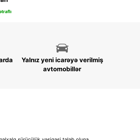
traflı
arda
Yalnız yeni icarəyə verilmiş
avtomobillər
nəlxalq sürücülük vəsiqəsi tələb oluna