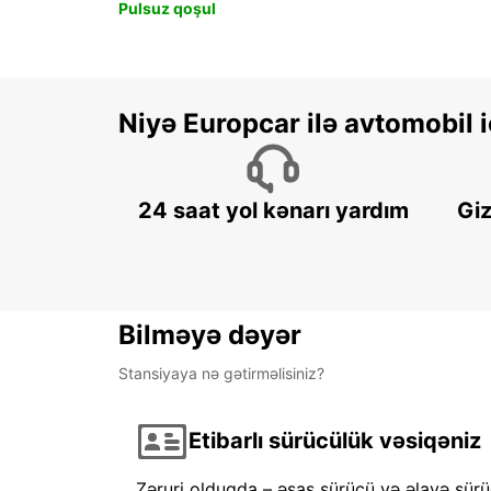
Pulsuz qoşul
Niyə Europcar ilə avtomobil
24 saat yol kənarı yardım
Giz
Bilməyə dəyər
Stansiyaya nə gətirməlisiniz?
Etibarlı sürücülük vəsiqəniz
Zəruri olduqda – əsas sürücü və əlavə sürü