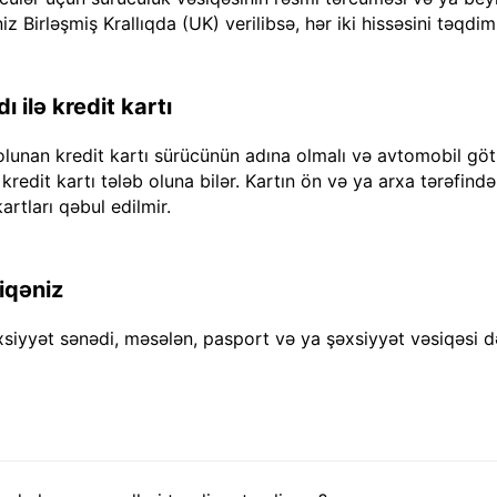
iz Birləşmiş Krallıqda (UK) verilibsə, hər iki hissəsini təqdim
 ilə kredit kartı
olunan kredit kartı sürücünün adına olmalı və avtomobil göt
dit kartı tələb oluna bilər. Kartın ön və ya arxa tərəfində "
artları qəbul edilmir.
iqəniz
xsiyyət sənədi, məsələn, pasport və ya şəxsiyyət vəsiqəsi d