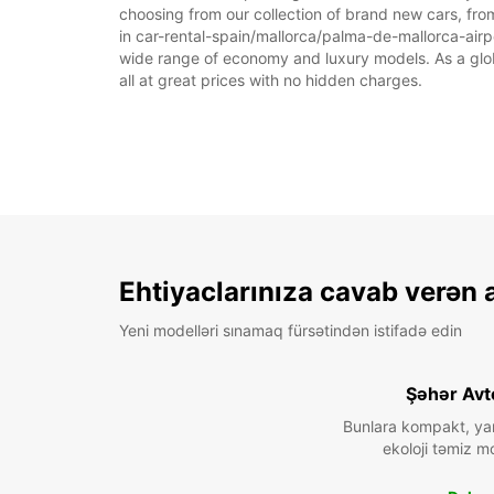
choosing from our collection of brand new cars, from
in car-rental-spain/mallorca/palma-de-mallorca-airpor
wide range of economy and luxury models. As a global
all at great prices with no hidden charges.
Ehtiyaclarınıza cavab verən 
Yeni modelləri sınamaq fürsətindən istifadə edin
Şəhər Avt
Bunlara kompakt, ya
ekoloji təmiz mo