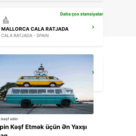
Daha çox stansiyalar
MALLORCA CALA RATJADA
CALA RATJADA - SPAIN
MENORCA AIRPORT
MENORCA - SPAIN
n kəşf edin
ppin Kəşf Etmək üçün Ən Yaxşı
an