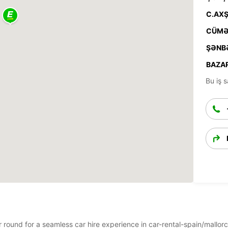
C.AXŞ
CÜMƏ
ŞƏNB
BAZAR
Bu iş s
ar round for a seamless car hire experience in car-rental-spain/mallo