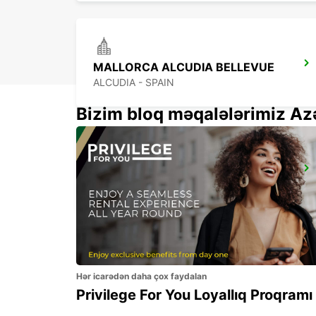
MALLORCA ALCUDIA BELLEVUE
ALCUDIA - SPAIN
Bizim bloq məqalələrimiz Az
MENORCA UR CALA'N BOSCH CC EL LAGO
CIUDADELA - SPAIN
Hər icarədən daha çox faydalan
Privilege For You Loyallıq Proqramı