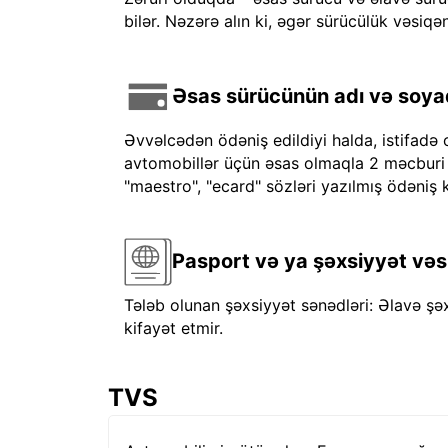
bilər. Nəzərə alın ki, əgər sürücülük vəsiqən
Əsas sürücünün adı və soyadı
Əvvəlcədən ödəniş edildiyi halda, istifadə 
avtomobillər üçün əsas olmaqla 2 məcburi kre
"maestro", "ecard" sözləri yazılmış ödəniş k
Pasport və ya şəxsiyyət vəs
Tələb olunan şəxsiyyət sənədləri: Əlavə şə
kifayət etmir.
TVS