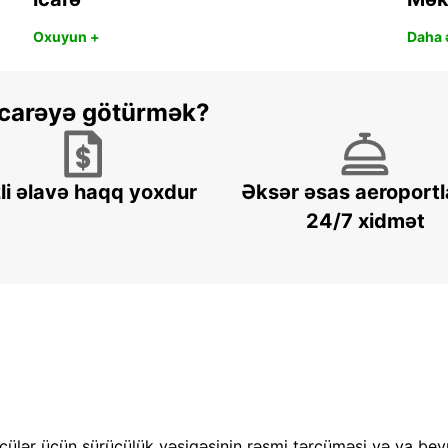
Oxuyun +
Daha ə
 icarəyə götürmək?
li əlavə haqq yoxdur
Əksər əsas aeroportl
24/7 xidmət
cülər üçün sürücülük vəsiqəsinin rəsmi tərcüməsi və ya bey