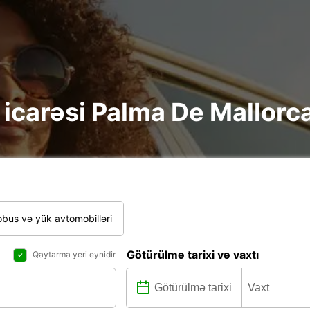
re icarəsi Palma De Mallorc
bus və yük avtomobilləri
Götürülmə tarixi və vaxtı
Qaytarma yeri eynidir