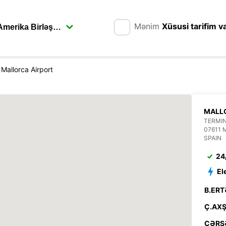
Mənim
Xüsusi tarifim v
Mallorca Airport
MALL
TERMIN
07611
SPAIN
24
El
B.ERT
Ç.AXŞ
ÇƏRŞ