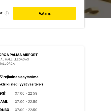
ar
Axtarış
ORCA PALMA AIRPORT
AL HALL LLEGADAS
 MALLORCA
/7 rejimində qaytarılma
ektrikli nəqliyyat vasitələri
ƏSI:
07:00 - 22:59
AMI:
07:00 - 22:59
ƏNBƏ:
07:00 - 22:59