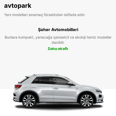
avtopark
Yeni modelləri sınamaq fürsətindən istifadə edin
Şəhər Avtomobilləri
Bunlara kompakt, yanacağa qənaətcil və ekoloji təmiz modellər
daxildir.
Daha ətraflı