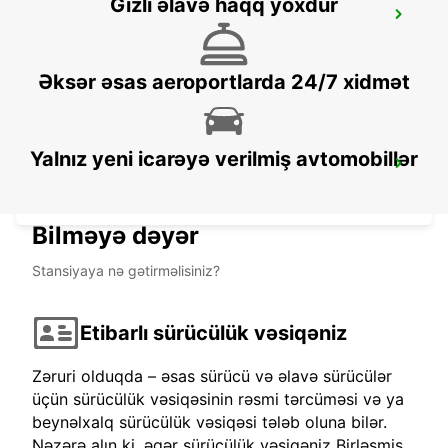
Gizli əlavə haqq yoxdur
MAMOUDZOU ZI KAWENI
MAMOUDZOU - MAYOTTE
Əksər əsas aeroportlarda 24/7 xidmət
Yalnız yeni icarəyə verilmiş avtomobillər
MAMOUDZOU HOTEL CARIBOU
MAMOUDZOU - MAYOTTE
Bilməyə dəyər
Stansiyaya nə gətirməlisiniz?
Etibarlı sürücülük vəsiqəniz
Zəruri olduqda – əsas sürücü və əlavə sürücülər
üçün sürücülük vəsiqəsinin rəsmi tərcüməsi və ya
beynəlxalq sürücülük vəsiqəsi tələb oluna bilər.
Nəzərə alın ki, əgər sürücülük vəsiqəniz Birləşmiş