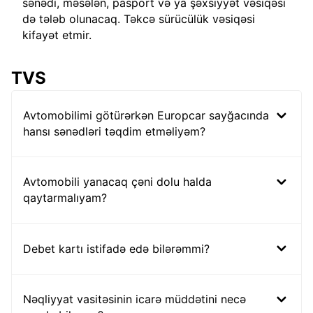
sənədi, məsələn, pasport və ya şəxsiyyət vəsiqəsi
də tələb olunacaq. Təkcə sürücülük vəsiqəsi
kifayət etmir.
TVS
Avtomobilimi götürərkən Europcar sayğacında
hansı sənədləri təqdim etməliyəm?
Avtomobili yanacaq çəni dolu halda
qaytarmalıyam?
Debet kartı istifadə edə bilərəmmi?
Nəqliyyat vasitəsinin icarə müddətini necə