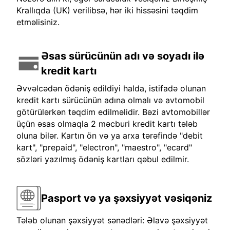
Krallıqda (UK) verilibsə, hər iki hissəsini təqdim
etməlisiniz.
Əsas sürücünün adı və soyadı ilə
kredit kartı
Əvvəlcədən ödəniş edildiyi halda, istifadə olunan
kredit kartı sürücünün adına olmalı və avtomobil
götürülərkən təqdim edilməlidir. Bəzi avtomobillər
üçün əsas olmaqla 2 məcburi kredit kartı tələb
oluna bilər. Kartın ön və ya arxa tərəfində "debit
kart", "prepaid", "electron", "maestro", "ecard"
sözləri yazılmış ödəniş kartları qəbul edilmir.
Pasport və ya şəxsiyyət vəsiqəniz
Tələb olunan şəxsiyyət sənədləri: Əlavə şəxsiyyət