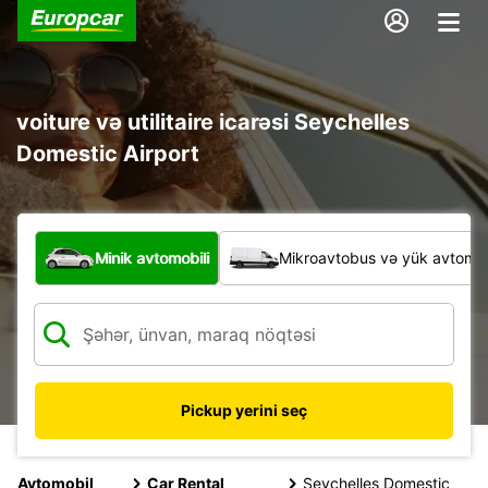
voiture və utilitaire icarəsi Seychelles
Domestic Airport
Hansı növ nəqliyyat vasitəsi?
Minik avtomobili
Mikroavtobus və yük avtomobi
Pickup yerini seç
Avtomobil
Car Rental
Seychelles Domestic