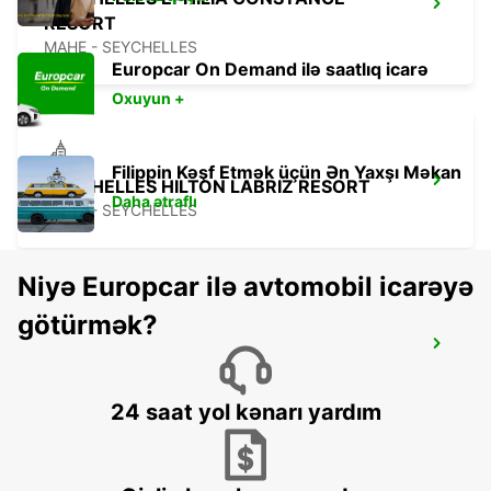
RESORT
MAHE - SEYCHELLES
Europcar On Demand ilə saatlıq icarə
Oxuyun +
Filippin Kəşf Etmək üçün Ən Yaxşı Məkan
SEYCHELLES HILTON LABRIZ RESORT
Daha ətraflı
MAHE - SEYCHELLES
Niyə Europcar ilə avtomobil icarəyə
götürmək?
DZAOUDZI AIRPORT
PAMANDZI - MAYOTTE
24 saat yol kənarı yardım