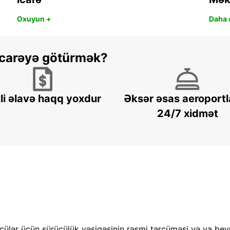
Oxuyun +
Daha ə
 icarəyə götürmək?
li əlavə haqq yoxdur
Əksər əsas aeroportl
24/7 xidmət
cülər üçün sürücülük vəsiqəsinin rəsmi tərcüməsi və ya bey