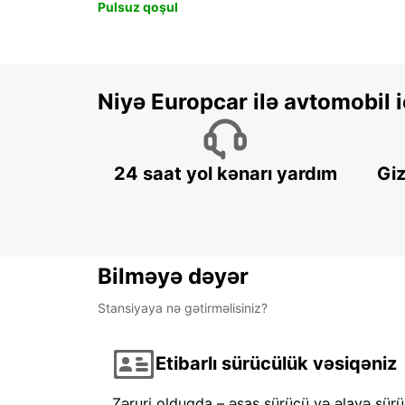
Pulsuz qoşul
Niyə Europcar ilə avtomobil
24 saat yol kənarı yardım
Giz
Bilməyə dəyər
Stansiyaya nə gətirməlisiniz?
Etibarlı sürücülük vəsiqəniz
Zəruri olduqda – əsas sürücü və əlavə sürü