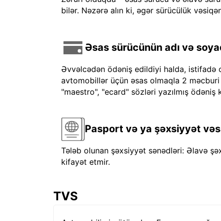
bilər. Nəzərə alın ki, əgər sürücülük vəsiqən
Əsas sürücünün adı və soyadı
Əvvəlcədən ödəniş edildiyi halda, istifadə 
avtomobillər üçün əsas olmaqla 2 məcburi kre
"maestro", "ecard" sözləri yazılmış ödəniş k
Pasport və ya şəxsiyyət vəs
Tələb olunan şəxsiyyət sənədləri: Əlavə şə
kifayət etmir.
TVS