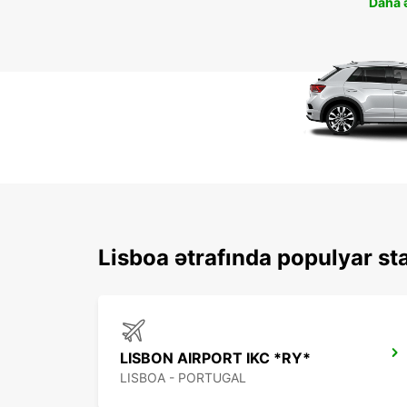
Daha ə
Lisboa ətrafında populyar sta
LISBON AIRPORT IKC *RY*
LISBOA - PORTUGAL