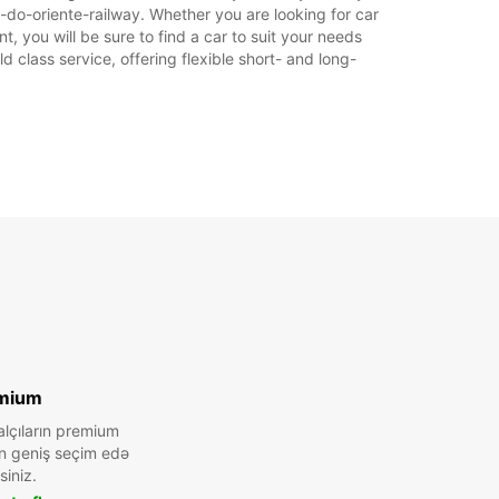
e-do-oriente-railway. Whether you are looking for car
t, you will be sure to find a car to suit your needs
 class service, offering flexible short- and long-
mium
alçıların premium
n geniş seçim edə
siniz.