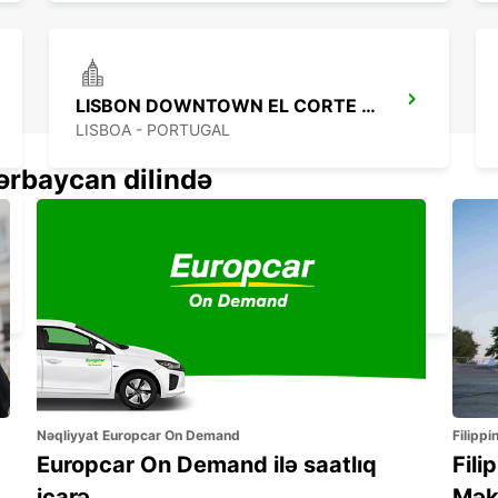
LISBON DOWNTOWN EL CORTE INGLES
LISBOA - PORTUGAL
ərbaycan dilində
LISBON DOWNTOWN CASTILHO
LISBOA - PORTUGAL
Nəqliyyat Europcar On Demand
Filippi
Europcar On Demand ilə saatlıq
Fili
icarə
Mək