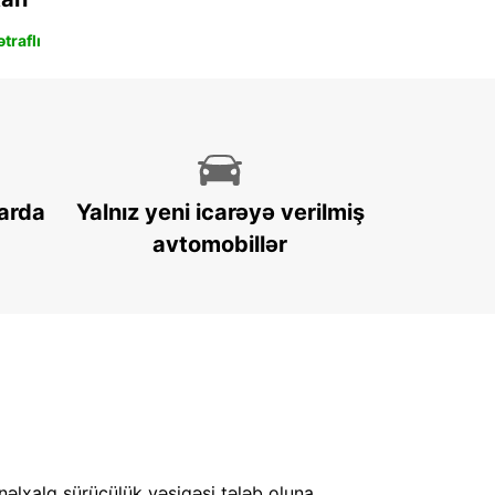
traflı
arda
Yalnız yeni icarəyə verilmiş
avtomobillər
nəlxalq sürücülük vəsiqəsi tələb oluna