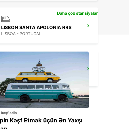
Daha çox stansiyalar
LISBON SANTA APOLONIA RRS
LISBOA - PORTUGAL
CORROIOS SEIXAL
CORROIOS - PORTUGAL
n kəşf edin
ppin Kəşf Etmək üçün Ən Yaxşı
an