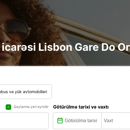
re icarəsi Lisbon Gare Do O
bus və yük avtomobilləri
Götürülmə tarixi və vaxtı
Qaytarma yeri eynidir