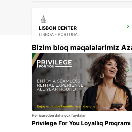
LISBON CENTER
LISBOA - PORTUGAL
Bizim bloq məqalələrimiz Az
LISBON DOWNTOWN CITY CENTER
LISBOA - PORTUGAL
Hər icarədən daha çox faydalan
Privilege For You Loyallıq Proqramı