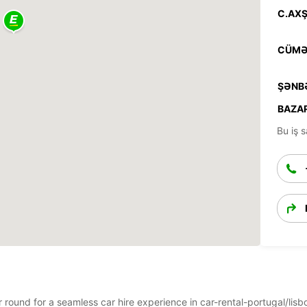
C.AXŞ
CÜMƏ
ŞƏNB
BAZAR
Bu iş s
ar round for a seamless car hire experience in car-rental-portugal/lis