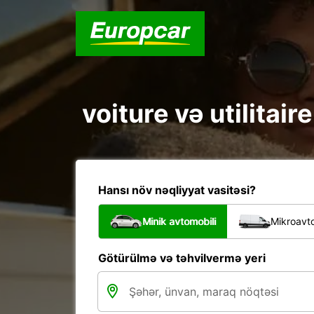
voiture və utilitai
Hansı növ nəqliyyat vasitəsi?
Minik avtomobili
Mikroavto
Götürülmə və təhvilvermə yeri