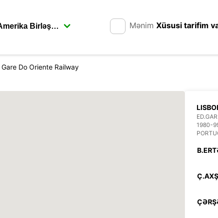
Mənim
Xüsusi tarifim v
 Gare Do Oriente Railway
LISBO
ED.GAR
1980-9
PORTU
B.ERT
Ç.AXŞ
ÇƏRŞ