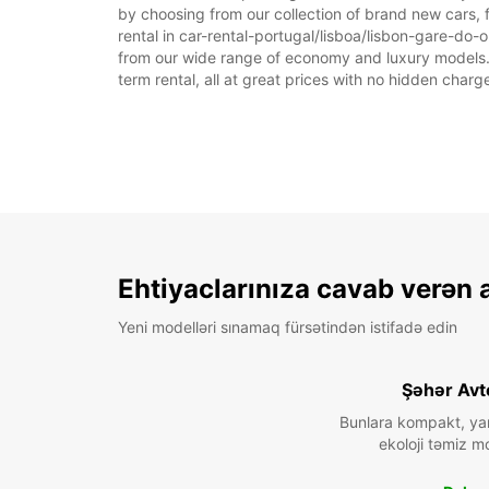
by choosing from our collection of brand new cars, f
rental in car-rental-portugal/lisboa/lisbon-gare-do-or
from our wide range of economy and luxury models. As
term rental, all at great prices with no hidden charg
Ehtiyaclarınıza cavab verən 
Yeni modelləri sınamaq fürsətindən istifadə edin
Şəhər Avt
Bunlara kompakt, ya
ekoloji təmiz mo