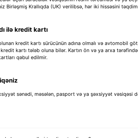
iz Birləşmiş Krallıqda (UK) verilibsə, hər iki hissəsini təqdim
 ilə kredit kartı
olunan kredit kartı sürücünün adına olmalı və avtomobil göt
dit kartı tələb oluna bilər. Kartın ön və ya arxa tərəfində "
artları qəbul edilmir.
iqəniz
xsiyyət sənədi, məsələn, pasport və ya şəxsiyyət vəsiqəsi d