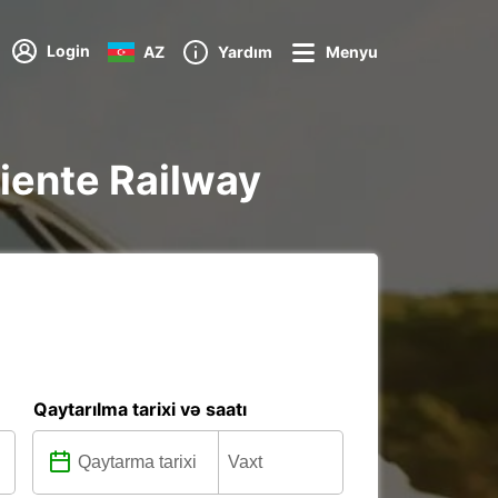
Login
AZ
Yardım
Menyu
riente Railway
Qaytarılma tarixi və saatı