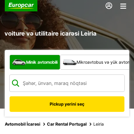
voiture və utilitaire icarəsi Leiria
Hansı növ nəqliyyat vasitəsi?
Minik avtomobili
Mikroavtobus və yük avtomobi
Pickup yerini seç
Avtomobil İcarəsi
Car Rental Portugal
Leiria