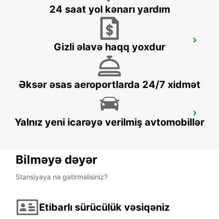
24 saat yol kənarı yardım
AVEIRO
Gizli əlavə haqq yoxdur
AVEIRO - PORTUGAL
Əksər əsas aeroportlarda 24/7 xidmət
LISBON PRIOR VELHO SUPERSITE
Yalnız yeni icarəyə verilmiş avtomobillər
PRIOR VELHO - PORTUGAL
Bilməyə dəyər
Stansiyaya nə gətirməlisiniz?
Etibarlı sürücülük vəsiqəniz