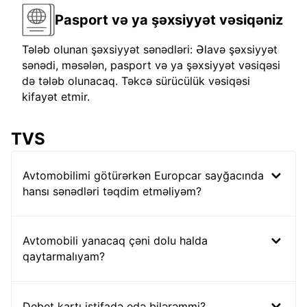
Pasport və ya şəxsiyyət vəsiqəniz
Tələb olunan şəxsiyyət sənədləri: Əlavə şəxsiyyət
sənədi, məsələn, pasport və ya şəxsiyyət vəsiqəsi
də tələb olunacaq. Təkcə sürücülük vəsiqəsi
kifayət etmir.
TVS
Avtomobilimi götürərkən Europcar sayğacında
hansı sənədləri təqdim etməliyəm?
Avtomobili yanacaq çəni dolu halda
qaytarmalıyam?
Debet kartı istifadə edə bilərəmmi?