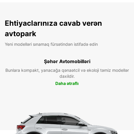
Ehtiyaclarınıza cavab verən
avtopark
Yeni modelləri sınamaq fürsətindən istifadə edin
Şəhər Avtomobilləri
Bunlara kompakt, yanacağa qənaətcil və ekoloji təmiz modellər
daxildir.
Daha ətraflı