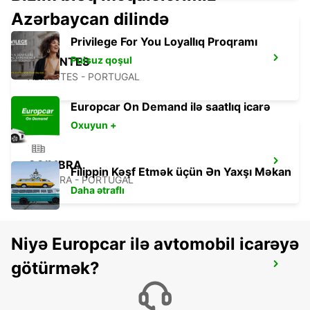
Azərbaycan dilində
Privilege For You Loyallıq Proqramı
Pulsuz qoşul
ABRANTES
ABRANTES - PORTUGAL
Europcar On Demand ilə saatlıq icarə
Oxuyun +
COIMBRA
Filippin Kəşf Etmək üçün Ən Yaxşı Məkan
COIMBRA - PORTUGAL
Daha ətraflı
Niyə Europcar ilə avtomobil icarəyə
götürmək?
TORRES VEDRAS
TORRES VEDRAS - PORTUGAL