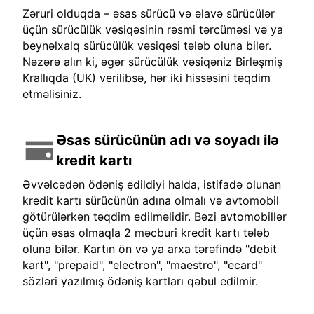
Zəruri olduqda – əsas sürücü və əlavə sürücülər
üçün sürücülük vəsiqəsinin rəsmi tərcüməsi və ya
beynəlxalq sürücülük vəsiqəsi tələb oluna bilər.
Nəzərə alın ki, əgər sürücülük vəsiqəniz Birləşmiş
Krallıqda (UK) verilibsə, hər iki hissəsini təqdim
etməlisiniz.
Əsas sürücünün adı və soyadı ilə
kredit kartı
Əvvəlcədən ödəniş edildiyi halda, istifadə olunan
kredit kartı sürücünün adına olmalı və avtomobil
götürülərkən təqdim edilməlidir. Bəzi avtomobillər
üçün əsas olmaqla 2 məcburi kredit kartı tələb
oluna bilər. Kartın ön və ya arxa tərəfində "debit
kart", "prepaid", "electron", "maestro", "ecard"
sözləri yazılmış ödəniş kartları qəbul edilmir.