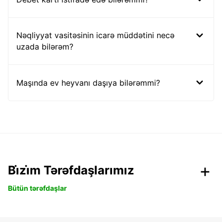
Nəqliyyat vasitəsinin icarə müddətini necə
uzada bilərəm?
Maşında ev heyvanı daşıya bilərəmmi?
Bi̇zi̇m Tərəfdaşlarımız
Bütün tərəfdaşlar