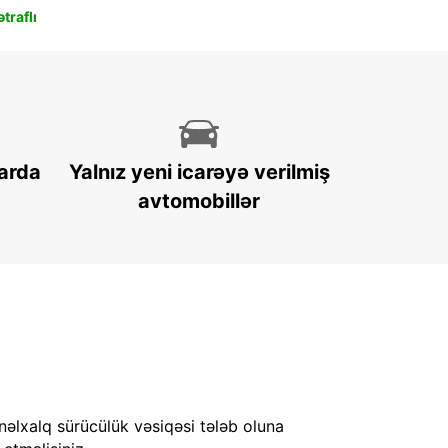
traflı
arda
Yalnız yeni icarəyə verilmiş
avtomobillər
nəlxalq sürücülük vəsiqəsi tələb oluna