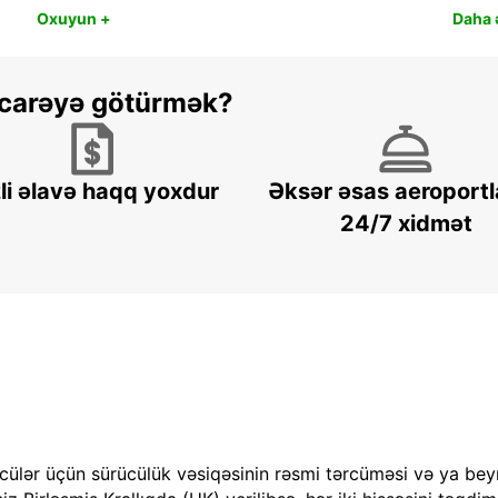
Oxuyun +
Daha ə
 icarəyə götürmək?
li əlavə haqq yoxdur
Əksər əsas aeroportl
24/7 xidmət
cülər üçün sürücülük vəsiqəsinin rəsmi tərcüməsi və ya bey