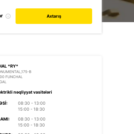
ar
Axtarış
AL *RY*
ONUMENTAL,175-B
100 FUNCHAL
GAL
ektrikli nəqliyyat vasitələri
ƏSI:
08:30 - 13:00
15:00 - 18:30
AMI:
08:30 - 13:00
15:00 - 18:30