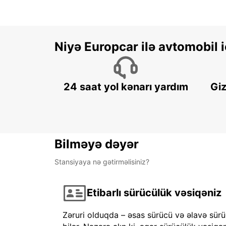
Niyə Europcar ilə avtomobil
24 saat yol kənarı yardım
Giz
Bilməyə dəyər
Stansiyaya nə gətirməlisiniz?
Etibarlı sürücülük vəsiqəniz
Zəruri olduqda – əsas sürücü və əlavə sürü