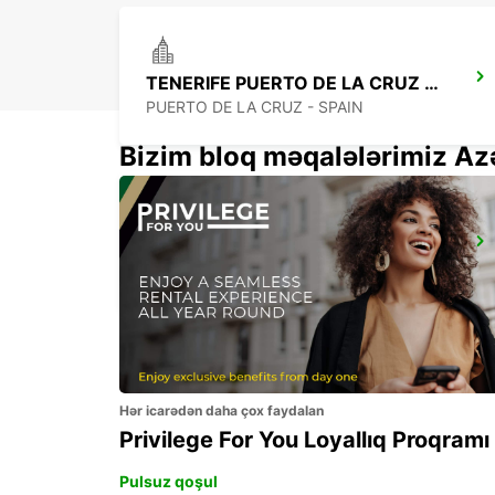
TENERIFE PUERTO DE LA CRUZ LA PAZ
PUERTO DE LA CRUZ - SPAIN
Bizim bloq məqalələrimiz Az
LANZAROTE AIRPORT
SAN BARTOLOME - SPAIN
Hər icarədən daha çox faydalan
Privilege For You Loyallıq Proqramı
Pulsuz qoşul