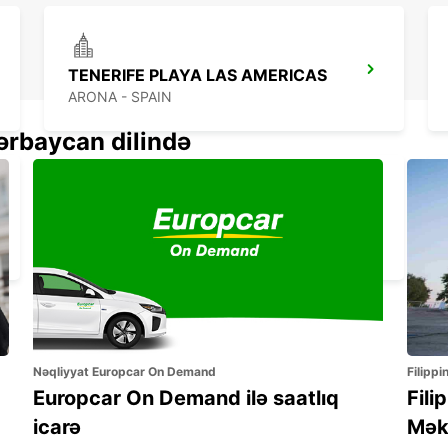
TENERIFE PLAYA LAS AMERICAS
ARONA - SPAIN
ərbaycan dilində
LAS PALMAS GRAN CANARIA AIRPORT
TELDE - SPAIN
Nəqliyyat Europcar On Demand
Filippi
Europcar On Demand ilə saatlıq
Fili
icarə
Mək