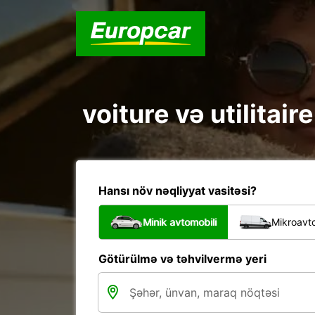
voiture və utilitair
Hansı növ nəqliyyat vasitəsi?
Minik avtomobili
Mikroavto
Götürülmə və təhvilvermə yeri