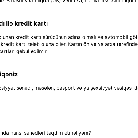
iz Birləşmiş Krallıqda (UK) verilibsə, hər iki hissəsini təqdim
 ilə kredit kartı
olunan kredit kartı sürücünün adına olmalı və avtomobil göt
dit kartı tələb oluna bilər. Kartın ön və ya arxa tərəfində "
artları qəbul edilmir.
iqəniz
xsiyyət sənədi, məsələn, pasport və ya şəxsiyyət vəsiqəsi d
nda hansı sənədləri təqdim etməliyəm?