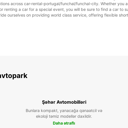
tions across car-rental-portugal/funchal/funchal-city. Whether you are
or renting a car for a special event, you will be sure to find a car 
ide ourselves on providing world class service, offering flexible short
avtopark
Şəhər Avtomobilləri
Bunlara kompakt, yanacağa qənaətcil və
ekoloji təmiz modellər daxildir.
Daha ətraflı