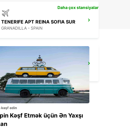
Daha çox stansiyalar
TENERIFE APT REINA SOFIA SUR
GRANADILLA - SPAIN
EL HIERRO AEROPUERTO
VILLA DE VALVERDE - SPAIN
n kəşf edin
ppin Kəşf Etmək üçün Ən Yaxşı
an