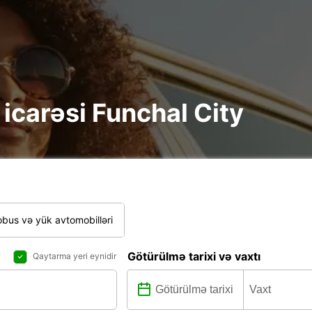
e icarəsi Funchal City
bus və yük avtomobilləri
Götürülmə tarixi və vaxtı
Qaytarma yeri eynidir