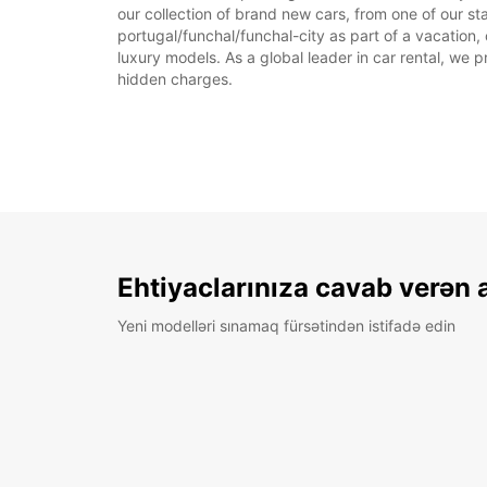
our collection of brand new cars, from one of our sta
portugal/funchal/funchal-city as part of a vacation, 
luxury models. As a global leader in car rental, we pr
hidden charges.
Ehtiyaclarınıza cavab verən 
Yeni modelləri sınamaq fürsətindən istifadə edin