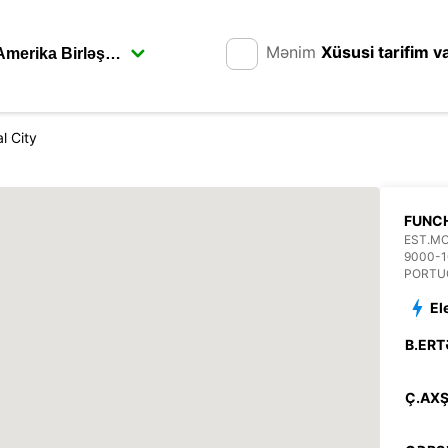
Mənim
Xüsusi tarifim v
l City
FUNCH
EST.M
9000-
PORTU
El
B.ERT
Ç.AXŞ