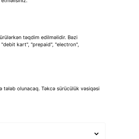
 etməlisiniz.
ürülərkən təqdim edilməlidir. Bəzi
debit kart", "prepaid", "electron",
ə tələb olunacaq. Təkcə sürücülük vəsiqəsi