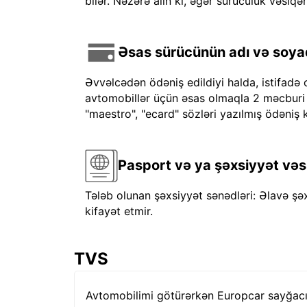
bilər. Nəzərə alın ki, əgər sürücülük vəsiqən
Əsas sürücünün adı və soyadı
Əvvəlcədən ödəniş edildiyi halda, istifadə 
avtomobillər üçün əsas olmaqla 2 məcburi kre
"maestro", "ecard" sözləri yazılmış ödəniş k
Pasport və ya şəxsiyyət vəs
Tələb olunan şəxsiyyət sənədləri: Əlavə şə
kifayət etmir.
TVS
Avtomobilimi götürərkən Europcar sayğacı