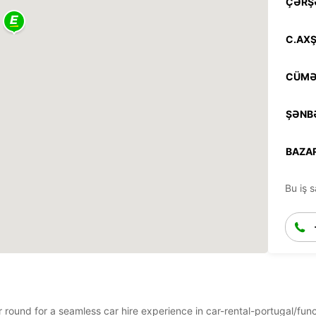
ÇƏRŞ
C.AXŞ
CÜMƏ
ŞƏNB
BAZAR
Bu iş s
ar round for a seamless car hire experience in car-rental-portugal/fu