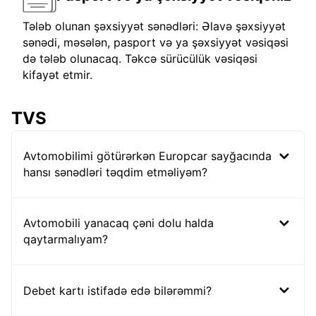
Tələb olunan şəxsiyyət sənədləri: Əlavə şəxsiyyət
sənədi, məsələn, pasport və ya şəxsiyyət vəsiqəsi
də tələb olunacaq. Təkcə sürücülük vəsiqəsi
kifayət etmir.
TVS
Avtomobilimi götürərkən Europcar sayğacında
hansı sənədləri təqdim etməliyəm?
Avtomobili yanacaq çəni dolu halda
qaytarmalıyam?
Debet kartı istifadə edə bilərəmmi?