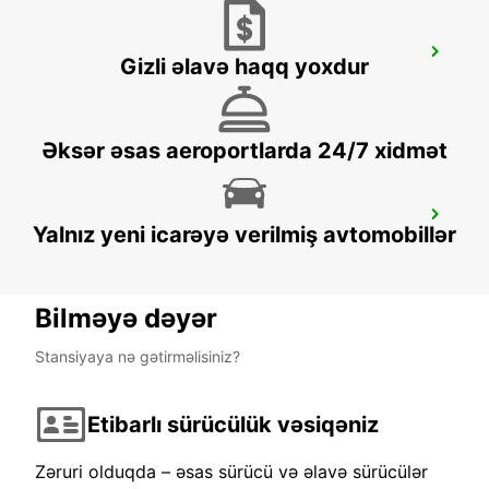
ZACATECAS - DOWNTOWN
Gizli əlavə haqq yoxdur
ZACATECAS - MEXICO
Əksər əsas aeroportlarda 24/7 xidmət
SAN LUIS POTOSI DOWNTOWN
Yalnız yeni icarəyə verilmiş avtomobillər
SAN LUIS POTOSI - MEXICO
Bilməyə dəyər
Stansiyaya nə gətirməlisiniz?
Etibarlı sürücülük vəsiqəniz
Zəruri olduqda – əsas sürücü və əlavə sürücülər