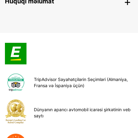
Hüquqi məlumat
TripAdvisor Səyahətçilərin Seçimləri (Almaniya,
Fransa və İspaniya üçün)
Dünyanın aparıcı avtomobil icarəsi şirkətinin veb
saytı