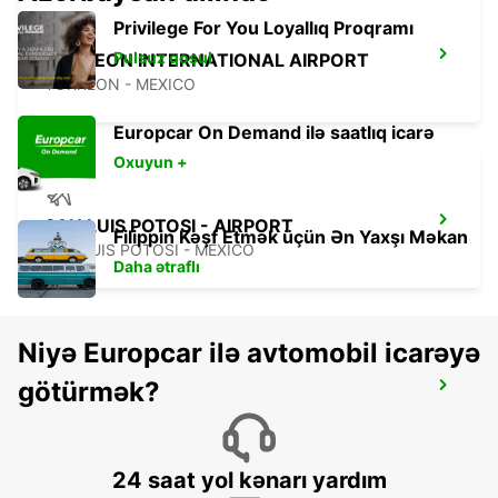
Privilege For You Loyallıq Proqramı
Pulsuz qoşul
TORREON INTERNATIONAL AIRPORT
TORREON - MEXICO
Europcar On Demand ilə saatlıq icarə
Oxuyun +
SAN LUIS POTOSI - AIRPORT
Filippin Kəşf Etmək üçün Ən Yaxşı Məkan
SAN LUIS POTOSI - MEXICO
Daha ətraflı
Niyə Europcar ilə avtomobil icarəyə
götürmək?
ZACATECAS AIRPORT
ZACATECAS - MEXICO
24 saat yol kənarı yardım