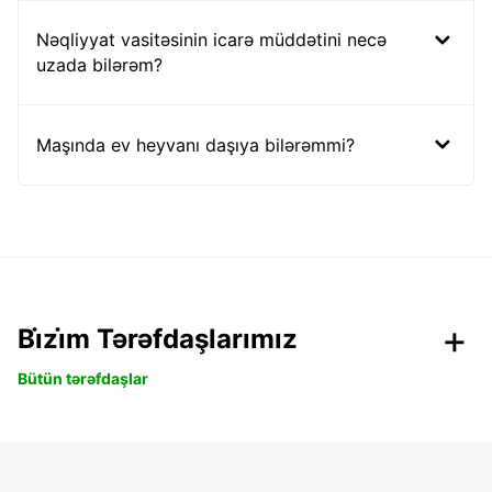
Nəqliyyat vasitəsinin icarə müddətini necə
uzada bilərəm?
Maşında ev heyvanı daşıya bilərəmmi?
Bi̇zi̇m Tərəfdaşlarımız
Bütün tərəfdaşlar