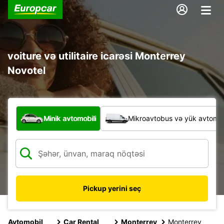
voiture və utilitaire icarəsi Monterrey
Novotel
Hansı növ nəqliyyat vasitəsi?
Minik avtomobili
Mikroavtobus və yük avtomobi
Pickup yerini seç
Avtomobil
Car Rental
Monterrey
Monterrey