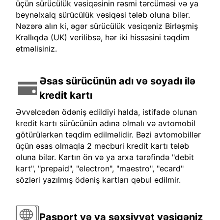
üçün sürücülük vəsiqəsinin rəsmi tərcüməsi və ya
beynəlxalq sürücülük vəsiqəsi tələb oluna bilər.
Nəzərə alın ki, əgər sürücülük vəsiqəniz Birləşmiş
Krallıqda (UK) verilibsə, hər iki hissəsini təqdim
etməlisiniz.
Əsas sürücünün adı və soyadı ilə
kredit kartı
Əvvəlcədən ödəniş edildiyi halda, istifadə olunan
kredit kartı sürücünün adına olmalı və avtomobil
götürülərkən təqdim edilməlidir. Bəzi avtomobillər
üçün əsas olmaqla 2 məcburi kredit kartı tələb
oluna bilər. Kartın ön və ya arxa tərəfində "debit
kart", "prepaid", "electron", "maestro", "ecard"
sözləri yazılmış ödəniş kartları qəbul edilmir.
Pasport və ya şəxsiyyət vəsiqəniz