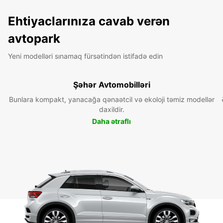
Ehtiyaclarınıza cavab verən
avtopark
Yeni modelləri sınamaq fürsətindən istifadə edin
Şəhər Avtomobilləri
Bunlara kompakt, yanacağa qənaətcil və ekoloji təmiz modellər
daxildir.
Daha ətraflı