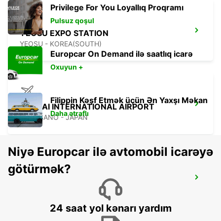
Privilege For You Loyallıq Proqramı
Pulsuz qoşul
YEOSU EXPO STATION
YEOSU - KOREA(SOUTH)
Europcar On Demand ilə saatlıq icarə
Oxuyun +
Filippin Kəşf Etmək üçün Ən Yaxşı Məkan
KANSAI INTERNATIONAL AIRPORT
Daha ətraflı
IZUMISANO - JAPAN
Niyə Europcar ilə avtomobil icarəyə
götürmək?
GWANGJU
GWANGJU - KOREA(SOUTH)
24 saat yol kənarı yardım