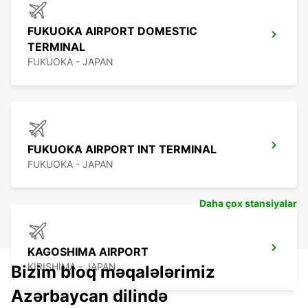
FUKUOKA AIRPORT DOMESTIC
TERMINAL
FUKUOKA - JAPAN
FUKUOKA AIRPORT INT TERMINAL
FUKUOKA - JAPAN
Daha çox stansiyalar
KAGOSHIMA AIRPORT
KIRISHIMA - JAPAN
Bizim bloq məqalələrimiz
Azərbaycan dilində