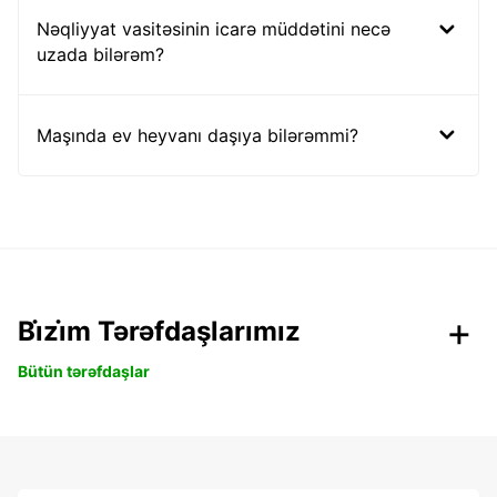
Nəqliyyat vasitəsinin icarə müddətini necə
uzada bilərəm?
Maşında ev heyvanı daşıya bilərəmmi?
Bi̇zi̇m Tərəfdaşlarımız
Bütün tərəfdaşlar