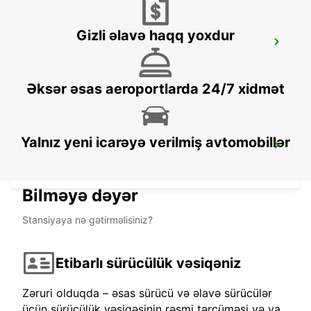
Gizli əlavə haqq yoxdur
GANGNAM DOWNTOWN
SEOUL - KOREA(SOUTH)
Əksər əsas aeroportlarda 24/7 xidmət
Yalnız yeni icarəyə verilmiş avtomobillər
YONGSAN DOWNTOWN
SEOUL - KOREA(SOUTH)
Bilməyə dəyər
Stansiyaya nə gətirməlisiniz?
Etibarlı sürücülük vəsiqəniz
Zəruri olduqda – əsas sürücü və əlavə sürücülər
üçün sürücülük vəsiqəsinin rəsmi tərcüməsi və ya