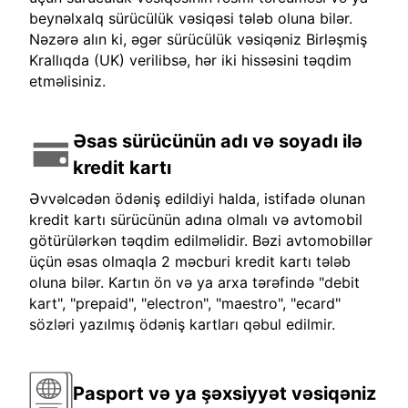
beynəlxalq sürücülük vəsiqəsi tələb oluna bilər.
Nəzərə alın ki, əgər sürücülük vəsiqəniz Birləşmiş
Krallıqda (UK) verilibsə, hər iki hissəsini təqdim
etməlisiniz.
Əsas sürücünün adı və soyadı ilə
kredit kartı
Əvvəlcədən ödəniş edildiyi halda, istifadə olunan
kredit kartı sürücünün adına olmalı və avtomobil
götürülərkən təqdim edilməlidir. Bəzi avtomobillər
üçün əsas olmaqla 2 məcburi kredit kartı tələb
oluna bilər. Kartın ön və ya arxa tərəfində "debit
kart", "prepaid", "electron", "maestro", "ecard"
sözləri yazılmış ödəniş kartları qəbul edilmir.
Pasport və ya şəxsiyyət vəsiqəniz