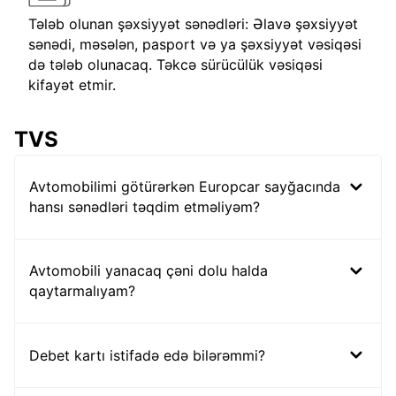
Tələb olunan şəxsiyyət sənədləri: Əlavə şəxsiyyət
sənədi, məsələn, pasport və ya şəxsiyyət vəsiqəsi
də tələb olunacaq. Təkcə sürücülük vəsiqəsi
kifayət etmir.
TVS
Avtomobilimi götürərkən Europcar sayğacında
hansı sənədləri təqdim etməliyəm?
Avtomobili yanacaq çəni dolu halda
qaytarmalıyam?
Debet kartı istifadə edə bilərəmmi?