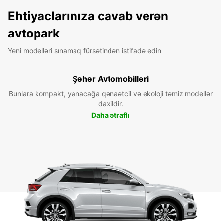
Ehtiyaclarınıza cavab verən
avtopark
Yeni modelləri sınamaq fürsətindən istifadə edin
Şəhər Avtomobilləri
Bunlara kompakt, yanacağa qənaətcil və ekoloji təmiz modellər
daxildir.
Daha ətraflı