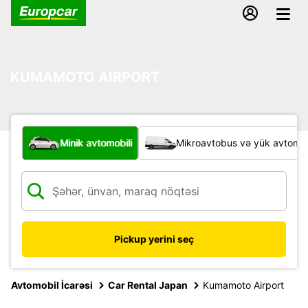
KUMAMOTO AIRPORT
Hansı növ nəqliyyat vasitəsi?
Minik avtomobili
Mikroavtobus və yük avtomobi
Pickup yerini seç
Avtomobil İcarəsi
Car Rental Japan
Kumamoto Airport