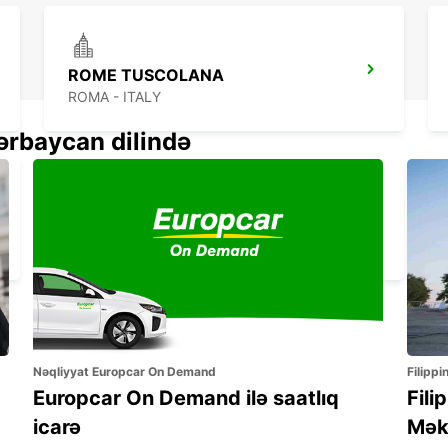
ROME TUSCOLANA
ROMA - ITALY
ərbaycan dilində
ROME EUR
ROMA - ITALY
Nəqliyyat Europcar On Demand
Filippi
Europcar On Demand ilə saatlıq
Fili
icarə
Mək