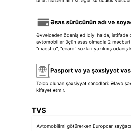
bilər. Nəzərə alın ki, əgər sürücülük vəsiqən
Əsas sürücünün adı və soyadı
Əvvəlcədən ödəniş edildiyi halda, istifadə 
avtomobillər üçün əsas olmaqla 2 məcburi kre
"maestro", "ecard" sözləri yazılmış ödəniş k
Pasport və ya şəxsiyyət vəs
Tələb olunan şəxsiyyət sənədləri: Əlavə şə
kifayət etmir.
TVS
Avtomobilimi götürərkən Europcar sayğacı