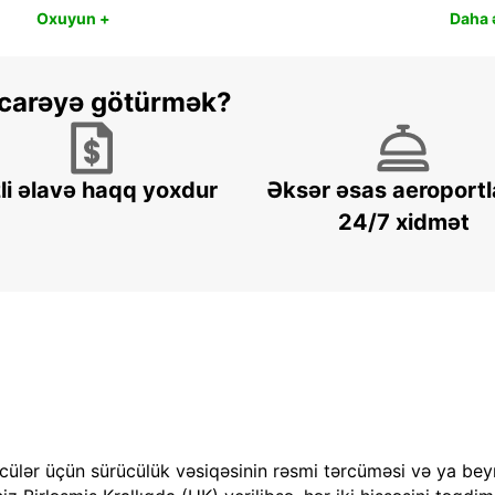
Oxuyun +
Daha ə
 icarəyə götürmək?
li əlavə haqq yoxdur
Əksər əsas aeroportl
24/7 xidmət
cülər üçün sürücülük vəsiqəsinin rəsmi tərcüməsi və ya bey