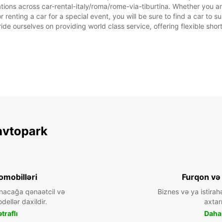
tions across car-rental-italy/roma/rome-via-tiburtina. Whether you are 
* Əlavə
or renting a car for a special event, you will be sure to find a car t
Bu iş s
ide ourselves on providing world class service, offering flexible short
avtopark
omobilləri
Furqon və
nacağa qənaətcil və
Biznes və ya istirah
dellər daxildir.
axtarı
traflı
Daha 