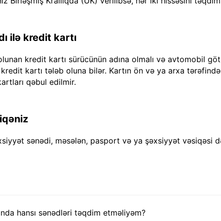
iz Birləşmiş Krallıqda (UK) verilibsə, hər iki hissəsini təqdim
 ilə kredit kartı
olunan kredit kartı sürücünün adına olmalı və avtomobil göt
dit kartı tələb oluna bilər. Kartın ön və ya arxa tərəfində "
artları qəbul edilmir.
iqəniz
xsiyyət sənədi, məsələn, pasport və ya şəxsiyyət vəsiqəsi d
nda hansı sənədləri təqdim etməliyəm?