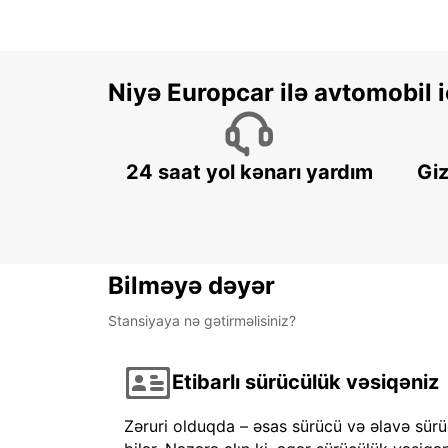
Niyə Europcar ilə avtomobil
24 saat yol kənarı yardım
Giz
Bilməyə dəyər
Stansiyaya nə gətirməlisiniz?
Etibarlı sürücülük vəsiqəniz
Zəruri olduqda – əsas sürücü və əlavə sürü