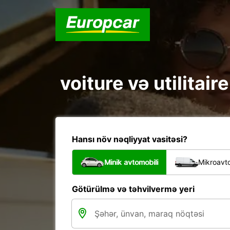
voiture və utilitai
Hansı növ nəqliyyat vasitəsi?
Minik avtomobili
Mikroavto
Götürülmə və təhvilvermə yeri