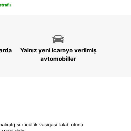
traflı
arda
Yalnız yeni icarəyə verilmiş
avtomobillər
nəlxalq sürücülük vəsiqəsi tələb oluna