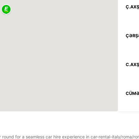
Ç.AXŞ
ÇƏRŞ
C.AXŞ
CÜMƏ
ŞƏNB
ar round for a seamless car hire experience in car-rental-italy/roma/
BAZAR