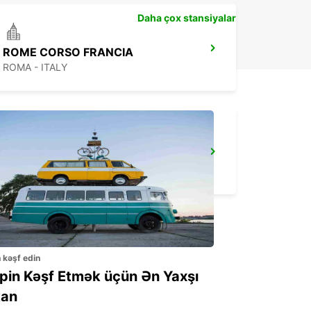
Daha çox stansiyalar
ROME CORSO FRANCIA
ROMA - ITALY
CIAMPINO APT (ROME SUD) - IKC *RY*
ROMA - ITALY
n kəşf edin
ppin Kəşf Etmək üçün Ən Yaxşı
an