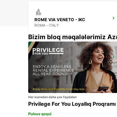
ROME VIA VENETO - IKC
ROMA - ITALY
Bizim bloq məqalələrimiz Az
ROME VATICAN STATE - IKC
ROMA - ITALY
Hər icarədən daha çox faydalan
Privilege For You Loyallıq Proqramı
Pulsuz qoşul