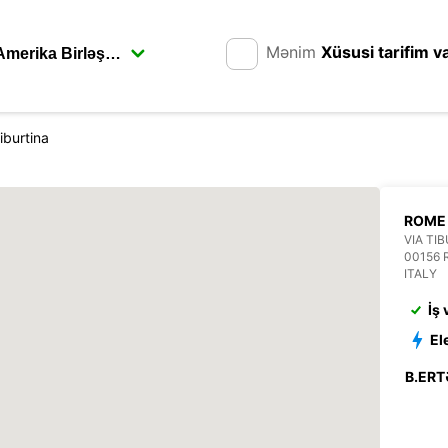
Mənim
Xüsusi tarifim v
iburtina
ROME 
VIA TI
00156
ITALY
İş
El
B.ERT