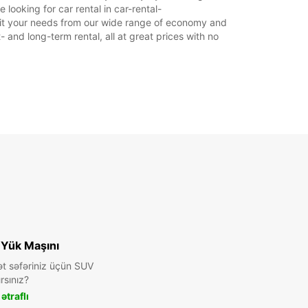
looking for car rental in car-rental-
 ödənişlər ilə.
o suit your needs from our wide range of economy and
aatları rəsmi tatillərə görə dəyişə bilər.
- and long-term rental, all at great prices with no
+39 (06) 4072375
Marşrut
 Yük Maşını
ət səfəriniz üçün SUV
rsınız?
ətraflı