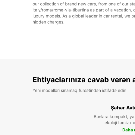
our collection of brand new cars, from one of our sta
italy/roma/rome-via-tiburtina as part of a vacation, 
luxury models. As a global leader in car rental, we pr
hidden charges.
Ehtiyaclarınıza cavab verən 
Yeni modelləri sınamaq fürsətindən istifadə edin
Şəhər Avt
Bunlara kompakt, ya
ekoloji təmiz mo
Daha ə