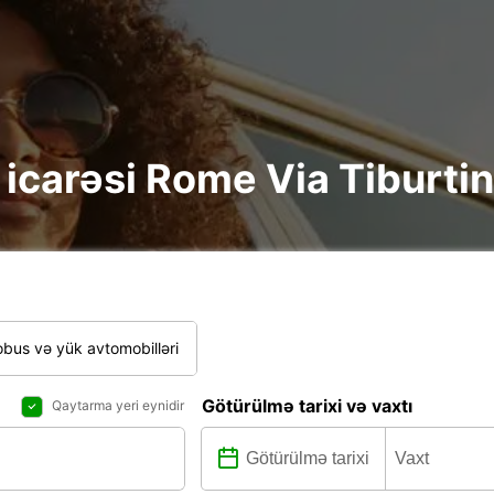
re icarəsi Rome Via Tiburti
bus və yük avtomobilləri
Götürülmə tarixi və vaxtı
Qaytarma yeri eynidir