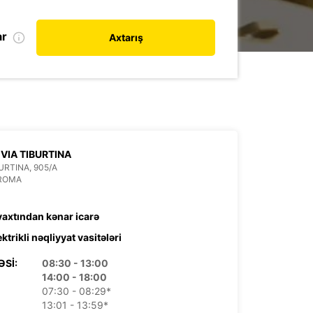
ar
Axtarış
VIA TIBURTINA
BURTINA, 905/A
 ROMA
 vaxtından kənar icarə
ektrikli nəqliyyat vasitələri
ƏSI:
08:30 - 13:00
14:00 - 18:00
07:30 - 08:29*
13:01 - 13:59*