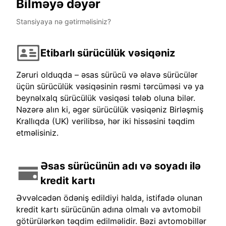
Bilməyə dəyər
Stansiyaya nə gətirməlisiniz?
Etibarlı sürücülük vəsiqəniz
Zəruri olduqda – əsas sürücü və əlavə sürücülər
üçün sürücülük vəsiqəsinin rəsmi tərcüməsi və ya
beynəlxalq sürücülük vəsiqəsi tələb oluna bilər.
Nəzərə alın ki, əgər sürücülük vəsiqəniz Birləşmiş
Krallıqda (UK) verilibsə, hər iki hissəsini təqdim
etməlisiniz.
Əsas sürücünün adı və soyadı ilə
kredit kartı
Əvvəlcədən ödəniş edildiyi halda, istifadə olunan
kredit kartı sürücünün adına olmalı və avtomobil
götürülərkən təqdim edilməlidir. Bəzi avtomobillər