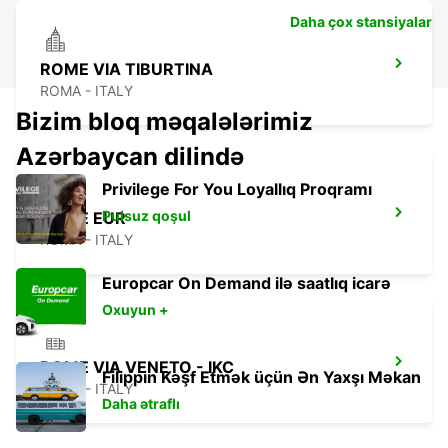
Daha çox stansiyalar
ROME VIA TIBURTINA
ROMA - ITALY
Bizim bloq məqalələrimiz
Azərbaycan dilində
Privilege For You Loyallıq Proqramı
Pulsuz qoşul
ROME EUR
ROMA - ITALY
Europcar On Demand ilə saatlıq icarə
Oxuyun +
ROME VIA VENETO - IKC
Filippin Kəşf Etmək üçün Ən Yaxşı Məkan
ROMA - ITALY
Daha ətraflı