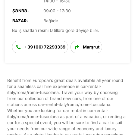
14:00 - 16:30
ŞƏNBƏ:
09:00 - 12:30
BAZAR:
Bağlıdır
Bu iş saatları rəsmi tatillərə görə dəyişə bilər.
+39 (06) 72293339
Marşrut
Benefit from Europcar’s great deals available all year round
for a seamless car hire experience in car-rental-
italy/roma/rome-tuscolana. Travel your way by choosing
from our collection of brand new cars, from one of our
stations across car-rental-italy/roma/rome-tuscolana.
Whether you are looking for car rental in car-rental-
italy/roma/rome-tuscolana as part of a vacation, or renting a
car for a special event, you will be sure to find a car to suit
your needs from our wide range of economy and luxury
models. As a global leader in car rental, we pride ourselves