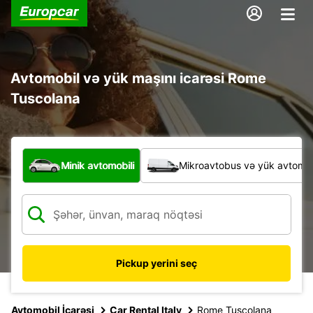
Avtomobil və yük maşını icarəsi Rome
Tuscolana
Hansı növ nəqliyyat vasitəsi?
Minik avtomobili
Mikroavtobus və yük avtomobi
Pickup yerini seç
Avtomobil İcarəsi
Car Rental Italy
Rome Tuscolana