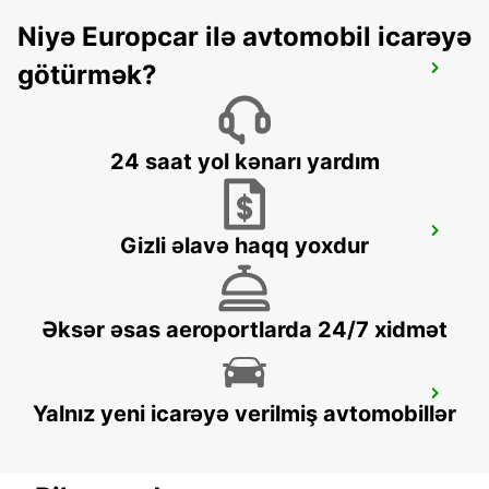
Niyə Europcar ilə avtomobil icarəyə
götürmək?
ROME PRATI FISCALI
ROMA - ITALY
24 saat yol kənarı yardım
ROME VATICAN STATE - IKC
Gizli əlavə haqq yoxdur
ROMA - ITALY
Əksər əsas aeroportlarda 24/7 xidmət
ROME CORSO FRANCIA
Yalnız yeni icarəyə verilmiş avtomobillər
ROMA - ITALY