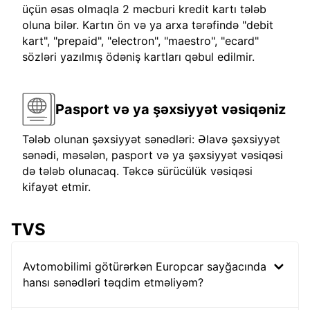
üçün əsas olmaqla 2 məcburi kredit kartı tələb
oluna bilər. Kartın ön və ya arxa tərəfində "debit
kart", "prepaid", "electron", "maestro", "ecard"
sözləri yazılmış ödəniş kartları qəbul edilmir.
Pasport və ya şəxsiyyət vəsiqəniz
Tələb olunan şəxsiyyət sənədləri: Əlavə şəxsiyyət
sənədi, məsələn, pasport və ya şəxsiyyət vəsiqəsi
də tələb olunacaq. Təkcə sürücülük vəsiqəsi
kifayət etmir.
TVS
Avtomobilimi götürərkən Europcar sayğacında
hansı sənədləri təqdim etməliyəm?