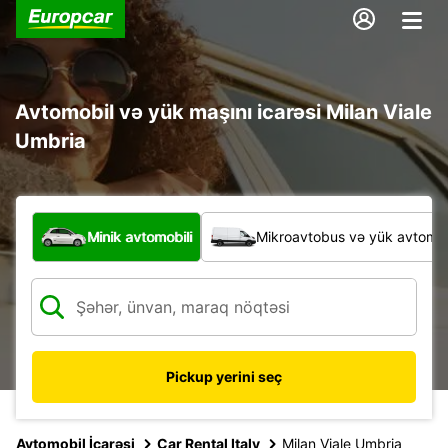
Avtomobil və yük maşını icarəsi Milan Viale
Umbria
Hansı növ nəqliyyat vasitəsi?
Minik avtomobili
Mikroavtobus və yük avtomobi
Pickup yerini seç
Avtomobil İcarəsi
Car Rental Italy
Milan Viale Umbria