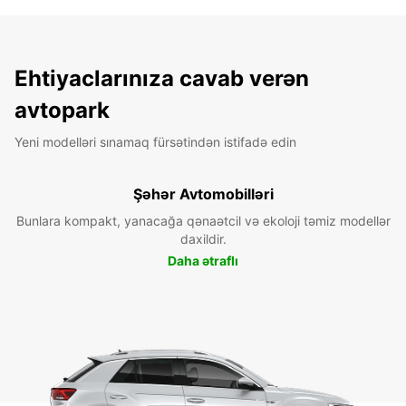
Ehtiyaclarınıza cavab verən
avtopark
Yeni modelləri sınamaq fürsətindən istifadə edin
Şəhər Avtomobilləri
Bunlara kompakt, yanacağa qənaətcil və ekoloji təmiz modellər
daxildir.
Daha ətraflı