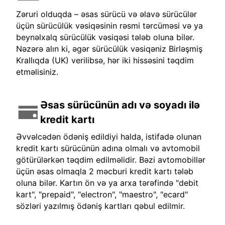
Zəruri olduqda – əsas sürücü və əlavə sürücülər
üçün sürücülük vəsiqəsinin rəsmi tərcüməsi və ya
beynəlxalq sürücülük vəsiqəsi tələb oluna bilər.
Nəzərə alın ki, əgər sürücülük vəsiqəniz Birləşmiş
Krallıqda (UK) verilibsə, hər iki hissəsini təqdim
etməlisiniz.
Əsas sürücünün adı və soyadı ilə
kredit kartı
Əvvəlcədən ödəniş edildiyi halda, istifadə olunan
kredit kartı sürücünün adına olmalı və avtomobil
götürülərkən təqdim edilməlidir. Bəzi avtomobillər
üçün əsas olmaqla 2 məcburi kredit kartı tələb
oluna bilər. Kartın ön və ya arxa tərəfində "debit
kart", "prepaid", "electron", "maestro", "ecard"
sözləri yazılmış ödəniş kartları qəbul edilmir.