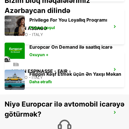
Bizim bloq məqalələrimiz
Azərbaycan dilində
Privilege For You Loyallıq Proqramı
Pulsuz qoşul
MILAN ASSAGO
ASSAGO - ITALY
Europcar On Demand ilə saatlıq icarə
Oxuyun +
MILAN ESPINASSE - FAIR -
Filippin Kəşf Etmək üçün Ən Yaxşı Məkan
MILANO - ITALY
Daha ətraflı
Niyə Europcar ilə avtomobil icarəyə
götürmək?
MONZA
MONZA - ITALY