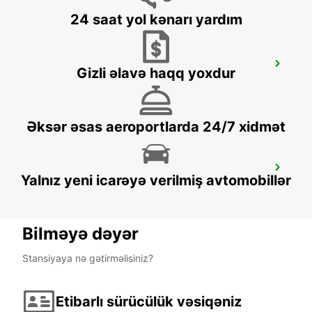
24 saat yol kənarı yardım
LODI
Gizli əlavə haqq yoxdur
LODI - ITALY
Əksər əsas aeroportlarda 24/7 xidmət
PAVIA
Yalnız yeni icarəyə verilmiş avtomobillər
PAVIA - ITALY
Bilməyə dəyər
Stansiyaya nə gətirməlisiniz?
Etibarlı sürücülük vəsiqəniz