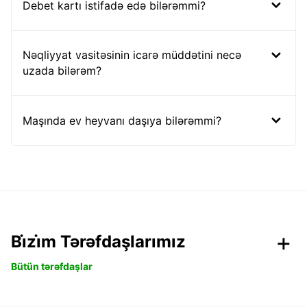
Debet kartı istifadə edə bilərəmmi?
Nəqliyyat vasitəsinin icarə müddətini necə
uzada bilərəm?
Maşında ev heyvanı daşıya bilərəmmi?
Bi̇zi̇m Tərəfdaşlarımız
Bütün tərəfdaşlar