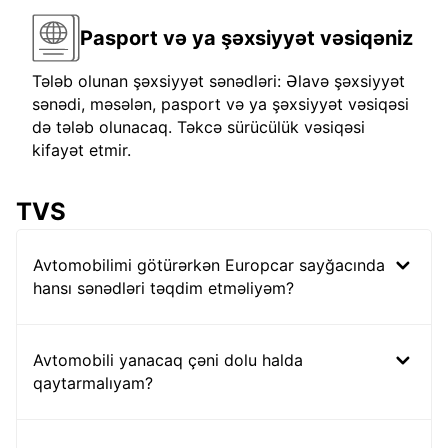
Pasport və ya şəxsiyyət vəsiqəniz
Tələb olunan şəxsiyyət sənədləri: Əlavə şəxsiyyət
sənədi, məsələn, pasport və ya şəxsiyyət vəsiqəsi
də tələb olunacaq. Təkcə sürücülük vəsiqəsi
kifayət etmir.
TVS
Avtomobilimi götürərkən Europcar sayğacında
hansı sənədləri təqdim etməliyəm?
Avtomobili yanacaq çəni dolu halda
qaytarmalıyam?