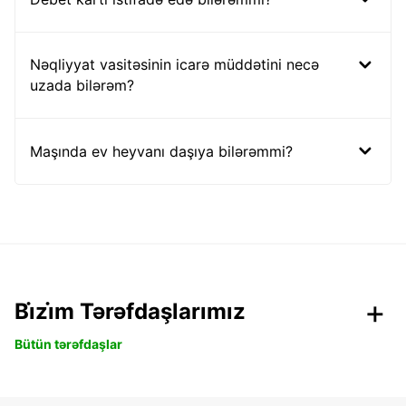
Nəqliyyat vasitəsinin icarə müddətini necə
uzada bilərəm?
Maşında ev heyvanı daşıya bilərəmmi?
Bi̇zi̇m Tərəfdaşlarımız
Bütün tərəfdaşlar