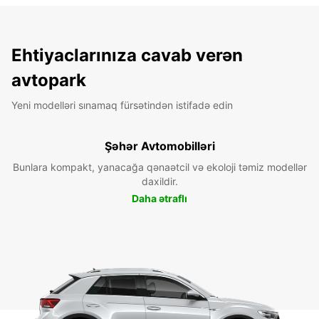
Ehtiyaclarınıza cavab verən
avtopark
Yeni modelləri sınamaq fürsətindən istifadə edin
Şəhər Avtomobilləri
Bunlara kompakt, yanacağa qənaətcil və ekoloji təmiz modellər
daxildir.
Daha ətraflı