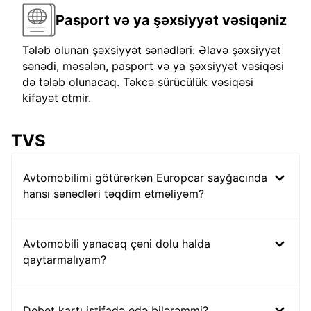
Pasport və ya şəxsiyyət vəsiqəniz
Tələb olunan şəxsiyyət sənədləri: Əlavə şəxsiyyət
sənədi, məsələn, pasport və ya şəxsiyyət vəsiqəsi
də tələb olunacaq. Təkcə sürücülük vəsiqəsi
kifayət etmir.
TVS
Avtomobilimi götürərkən Europcar sayğacında
hansı sənədləri təqdim etməliyəm?
Avtomobili yanacaq çəni dolu halda
qaytarmalıyam?
Debet kartı istifadə edə bilərəmmi?