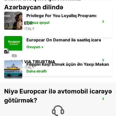
Azərbaycan dilində
Privilege For You Loyallıq Proqramı
Pulsuz qoşul
ROME EUR
ROMA - ITALY
Europcar On Demand ilə saatlıq icarə
Oxuyun +
ROME VIA TIBURTINA
Filippin Kəşf Etmək üçün Ən Yaxşı Məkan
ROMA - ITALY
Daha ətraflı
Niyə Europcar ilə avtomobil icarəyə
götürmək?
ROME TIBURTINA STAZIONE FS
ROMA - ITALY