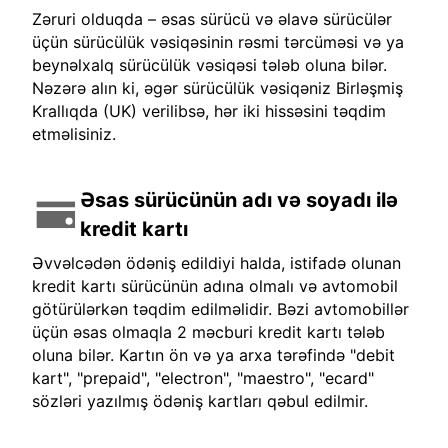
Zəruri olduqda – əsas sürücü və əlavə sürücülər
üçün sürücülük vəsiqəsinin rəsmi tərcüməsi və ya
beynəlxalq sürücülük vəsiqəsi tələb oluna bilər.
Nəzərə alın ki, əgər sürücülük vəsiqəniz Birləşmiş
Krallıqda (UK) verilibsə, hər iki hissəsini təqdim
etməlisiniz.
Əsas sürücünün adı və soyadı ilə
kredit kartı
Əvvəlcədən ödəniş edildiyi halda, istifadə olunan
kredit kartı sürücünün adına olmalı və avtomobil
götürülərkən təqdim edilməlidir. Bəzi avtomobillər
üçün əsas olmaqla 2 məcburi kredit kartı tələb
oluna bilər. Kartın ön və ya arxa tərəfində "debit
kart", "prepaid", "electron", "maestro", "ecard"
sözləri yazılmış ödəniş kartları qəbul edilmir.