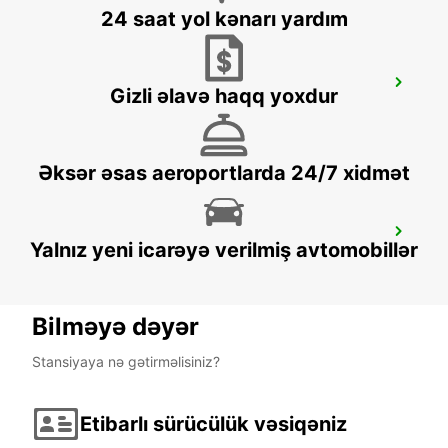
24 saat yol kənarı yardım
ROME TERMINI RAILWAY - IKC
Gizli əlavə haqq yoxdur
ROMA - ITALY
Əksər əsas aeroportlarda 24/7 xidmət
ROME VIA VENETO - IKC
Yalnız yeni icarəyə verilmiş avtomobillər
ROMA - ITALY
Bilməyə dəyər
Stansiyaya nə gətirməlisiniz?
Etibarlı sürücülük vəsiqəniz