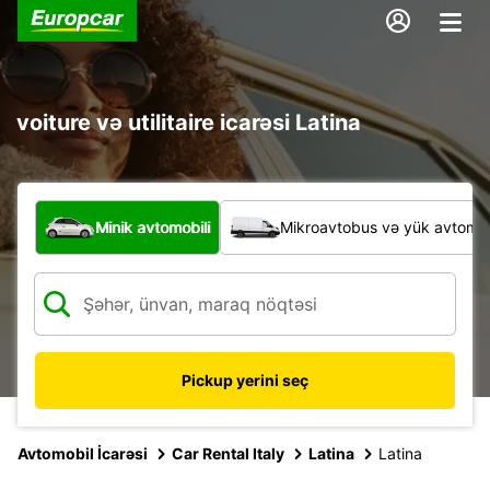
voiture və utilitaire icarəsi Latina
Hansı növ nəqliyyat vasitəsi?
Minik avtomobili
Mikroavtobus və yük avtomobi
Pickup yerini seç
Avtomobil İcarəsi
Car Rental Italy
Latina
Latina