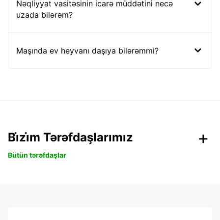
Nəqliyyat vasitəsinin icarə müddətini necə
uzada bilərəm?
Maşında ev heyvanı daşıya bilərəmmi?
Bi̇zi̇m Tərəfdaşlarımız
Bütün tərəfdaşlar