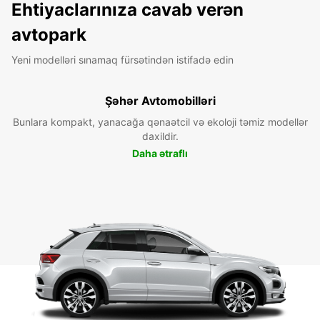
Ehtiyaclarınıza cavab verən
avtopark
Yeni modelləri sınamaq fürsətindən istifadə edin
Şəhər Avtomobilləri
Bunlara kompakt, yanacağa qənaətcil və ekoloji təmiz modellər
daxildir.
Daha ətraflı