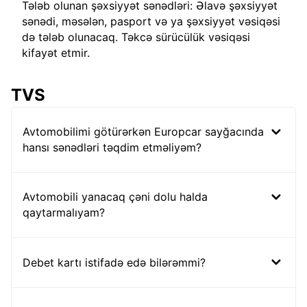
Tələb olunan şəxsiyyət sənədləri: Əlavə şəxsiyyət
sənədi, məsələn, pasport və ya şəxsiyyət vəsiqəsi
də tələb olunacaq. Təkcə sürücülük vəsiqəsi
kifayət etmir.
TVS
Avtomobilimi götürərkən Europcar sayğacında
hansı sənədləri təqdim etməliyəm?
Avtomobili yanacaq çəni dolu halda
qaytarmalıyam?
Debet kartı istifadə edə bilərəmmi?