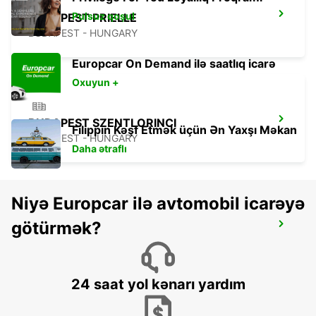
Pulsuz qoşul
BUDAPEST PRIELLE
BUDAPEST - HUNGARY
Europcar On Demand ilə saatlıq icarə
Oxuyun +
BUDAPEST SZENTLORINCI
Filippin Kəşf Etmək üçün Ən Yaxşı Məkan
BUDAPEST - HUNGARY
Daha ətraflı
Niyə Europcar ilə avtomobil icarəyə
götürmək?
BUDAPEST AIRPORT SELF CHECKOUT
BUDAPEST - HUNGARY
24 saat yol kənarı yardım