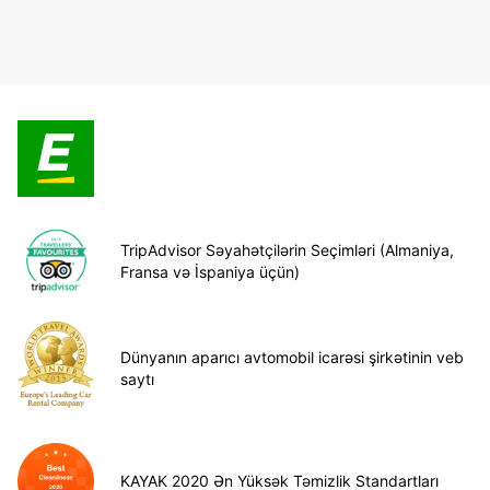
TripAdvisor Səyahətçilərin Seçimləri (Almaniya,
Fransa və İspaniya üçün)
Dünyanın aparıcı avtomobil icarəsi şirkətinin veb
saytı
KAYAK 2020 Ən Yüksək Təmizlik Standartları