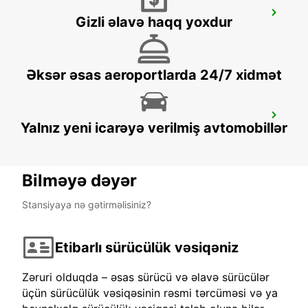
BUDAPEST AIRPORT TERMINAL 2B *RY*
Gizli əlavə haqq yoxdur
BUDAPEST - HUNGARY
Əksər əsas aeroportlarda 24/7 xidmət
PECS
Yalnız yeni icarəyə verilmiş avtomobillər
PECS - HUNGARY
Bilməyə dəyər
Stansiyaya nə gətirməlisiniz?
Etibarlı sürücülük vəsiqəniz
Zəruri olduqda – əsas sürücü və əlavə sürücülər
üçün sürücülük vəsiqəsinin rəsmi tərcüməsi və ya