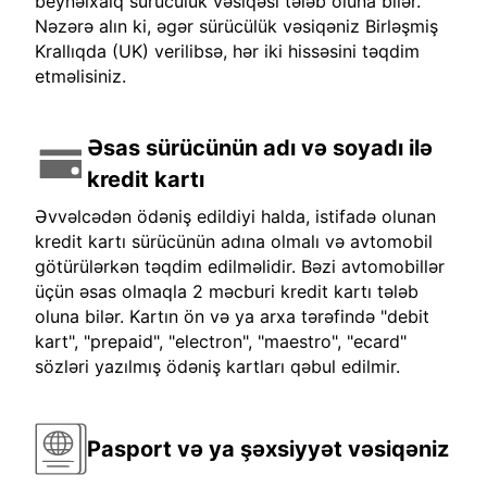
beynəlxalq sürücülük vəsiqəsi tələb oluna bilər.
Nəzərə alın ki, əgər sürücülük vəsiqəniz Birləşmiş
Krallıqda (UK) verilibsə, hər iki hissəsini təqdim
etməlisiniz.
Əsas sürücünün adı və soyadı ilə
kredit kartı
Əvvəlcədən ödəniş edildiyi halda, istifadə olunan
kredit kartı sürücünün adına olmalı və avtomobil
götürülərkən təqdim edilməlidir. Bəzi avtomobillər
üçün əsas olmaqla 2 məcburi kredit kartı tələb
oluna bilər. Kartın ön və ya arxa tərəfində "debit
kart", "prepaid", "electron", "maestro", "ecard"
sözləri yazılmış ödəniş kartları qəbul edilmir.
Pasport və ya şəxsiyyət vəsiqəniz