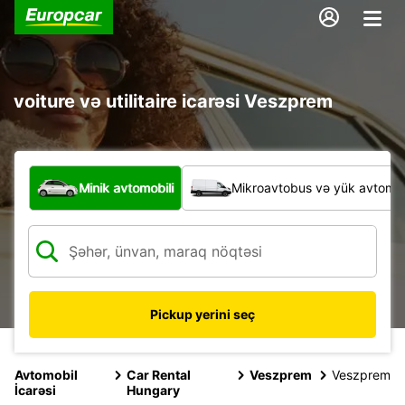
voiture və utilitaire icarəsi Veszprem
Hansı növ nəqliyyat vasitəsi?
Minik avtomobili
Mikroavtobus və yük avtomobi
Pickup yerini seç
Avtomobil
Car Rental
Veszprem
Veszprem
İcarəsi
Hungary