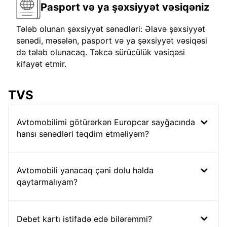
Pasport və ya şəxsiyyət vəsiqəniz
Tələb olunan şəxsiyyət sənədləri: Əlavə şəxsiyyət
sənədi, məsələn, pasport və ya şəxsiyyət vəsiqəsi
də tələb olunacaq. Təkcə sürücülük vəsiqəsi
kifayət etmir.
TVS
Avtomobilimi götürərkən Europcar sayğacında
hansı sənədləri təqdim etməliyəm?
Avtomobili yanacaq çəni dolu halda
qaytarmalıyam?
Debet kartı istifadə edə bilərəmmi?