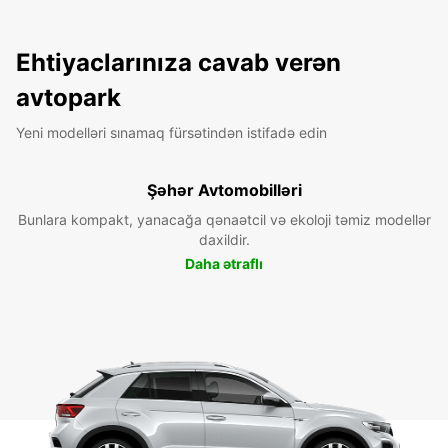
Ehtiyaclarınıza cavab verən
avtopark
Yeni modelləri sınamaq fürsətindən istifadə edin
Şəhər Avtomobilləri
Bunlara kompakt, yanacağa qənaətcil və ekoloji təmiz modellər
daxildir.
Daha ətraflı