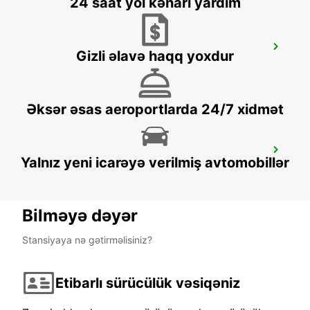
24 saat yol kənarı yardım
CIUDAD DEL CARMEN DOWNTOWN
Gizli əlavə haqq yoxdur
CIUDAD DEL CARMEN - MEXICO
Əksər əsas aeroportlarda 24/7 xidmət
CHETUMAL INTL AIRPORT
Yalnız yeni icarəyə verilmiş avtomobillər
CHETUMAL - MEXICO
Bilməyə dəyər
Stansiyaya nə gətirməlisiniz?
Etibarlı sürücülük vəsiqəniz