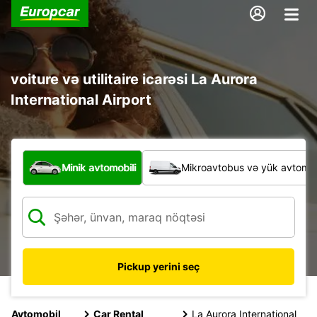
voiture və utilitaire icarəsi La Aurora
International Airport
Hansı növ nəqliyyat vasitəsi?
Minik avtomobili
Mikroavtobus və yük avtomobi
Pickup yerini seç
Avtomobil
Car Rental
La Aurora International