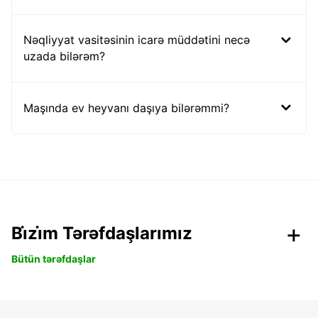
Nəqliyyat vasitəsinin icarə müddətini necə
uzada bilərəm?
Maşında ev heyvanı daşıya bilərəmmi?
Bi̇zi̇m Tərəfdaşlarımız
Bütün tərəfdaşlar