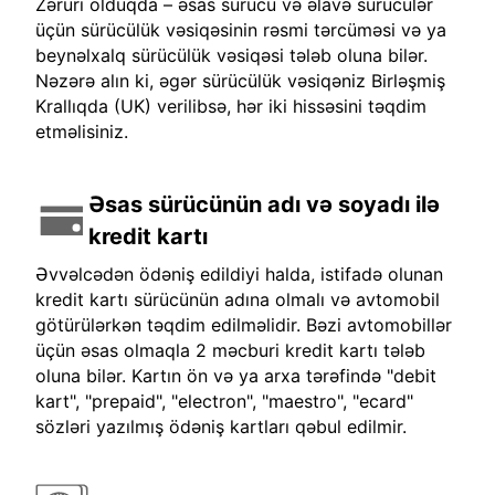
Zəruri olduqda – əsas sürücü və əlavə sürücülər
üçün sürücülük vəsiqəsinin rəsmi tərcüməsi və ya
beynəlxalq sürücülük vəsiqəsi tələb oluna bilər.
Nəzərə alın ki, əgər sürücülük vəsiqəniz Birləşmiş
Krallıqda (UK) verilibsə, hər iki hissəsini təqdim
etməlisiniz.
Əsas sürücünün adı və soyadı ilə
kredit kartı
Əvvəlcədən ödəniş edildiyi halda, istifadə olunan
kredit kartı sürücünün adına olmalı və avtomobil
götürülərkən təqdim edilməlidir. Bəzi avtomobillər
üçün əsas olmaqla 2 məcburi kredit kartı tələb
oluna bilər. Kartın ön və ya arxa tərəfində "debit
kart", "prepaid", "electron", "maestro", "ecard"
sözləri yazılmış ödəniş kartları qəbul edilmir.