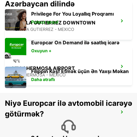
Azərbaycan dilində
Privilege For You Loyallıq Proqramı
Pulsuz qoşul
TUXTLA GUTIERREZ DOWNTOWN
TUXTLA GUTIERREZ - MEXICO
Europcar On Demand ilə saatlıq icarə
Oxuyun +
VILLAHERMOSA AIRPORT
Filippin Kəşf Etmək üçün Ən Yaxşı Məkan
VILLAHERMOSA - MEXICO
Daha ətraflı
Niyə Europcar ilə avtomobil icarəyə
götürmək?
CIUDAD DEL CARMEN INTL AIRPORT
CIUDAD DEL CARMEN - MEXICO