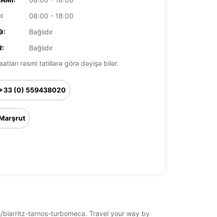
:
08:00 - 18:00
Ə:
Bağlıdır
:
Bağlıdır
aatları rəsmi tatillərə görə dəyişə bilər.
+33 (0) 559438020
Marşrut
os/biarritz-tarnos-turbomeca. Travel your way by