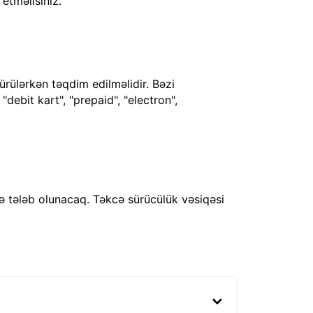
 etməlisiniz.
ürülərkən təqdim edilməlidir. Bəzi
debit kart", "prepaid", "electron",
ə tələb olunacaq. Təkcə sürücülük vəsiqəsi