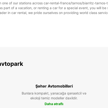
 one of our stations across car-rental-france/tarnos/biarritz-tarnos-
 part of a vacation, or renting a car for a special event, you will be 
r in car rental, we pride ourselves on providing world class service, 
avtopark
Şəhər Avtomobilləri
Bunlara kompakt, yanacağa qənaətcil və
ekoloji təmiz modellər daxildir.
Daha ətraflı