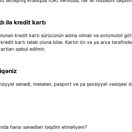
iz Birləşmiş Krallıqda (UK) verilibsə, hər iki hissəsini təqdim
 ilə kredit kartı
olunan kredit kartı sürücünün adına olmalı və avtomobil göt
dit kartı tələb oluna bilər. Kartın ön və ya arxa tərəfində "
artları qəbul edilmir.
iqəniz
xsiyyət sənədi, məsələn, pasport və ya şəxsiyyət vəsiqəsi d
nda hansı sənədləri təqdim etməliyəm?