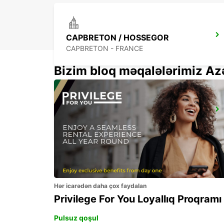
CAPBRETON / HOSSEGOR
CAPBRETON - FRANCE
Bizim bloq məqalələrimiz Az
DAX DT
DAX - FRANCE
Hər icarədən daha çox faydalan
Privilege For You Loyallıq Proqramı
Pulsuz qoşul