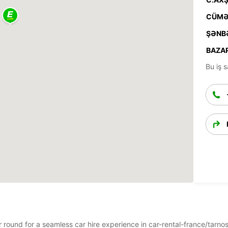
CÜMƏ
ŞƏNB
BAZAR
Bu iş s
ar round for a seamless car hire experience in car-rental-france/tarn