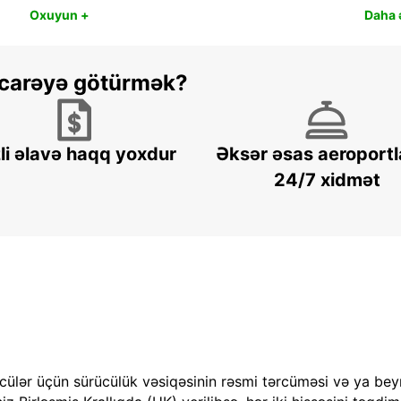
Oxuyun +
Daha ə
 icarəyə götürmək?
li əlavə haqq yoxdur
Əksər əsas aeroportl
24/7 xidmət
cülər üçün sürücülük vəsiqəsinin rəsmi tərcüməsi və ya bey