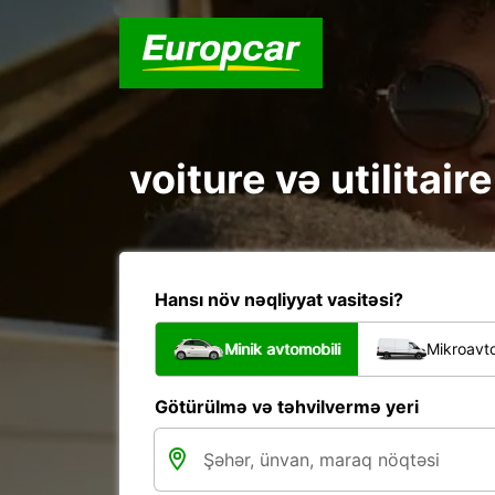
voiture və utilitai
Hansı növ nəqliyyat vasitəsi?
Minik avtomobili
Mikroavto
Götürülmə və təhvilvermə yeri