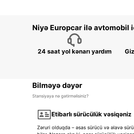
Niyə Europcar ilə avtomobil
24 saat yol kənarı yardım
Giz
Bilməyə dəyər
Stansiyaya nə gətirməlisiniz?
Etibarlı sürücülük vəsiqəniz
Zəruri olduqda – əsas sürücü və əlavə sürü