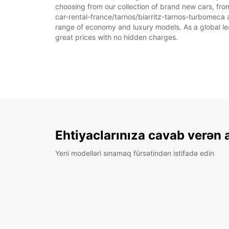
choosing from our collection of brand new cars, from
car-rental-france/tarnos/biarritz-tarnos-turbomeca as
range of economy and luxury models. As a global leade
great prices with no hidden charges.
Ehtiyaclarınıza cavab verən 
Yeni modelləri sınamaq fürsətindən istifadə edin