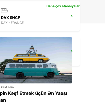
Daha çox stansiyalar
DAX SNCF
DAX - FRANCE
PAU MAULEON RELAIS
MAULEON - FRANCE
n kəşf edin
ppin Kəşf Etmək üçün Ən Yaxşı
an