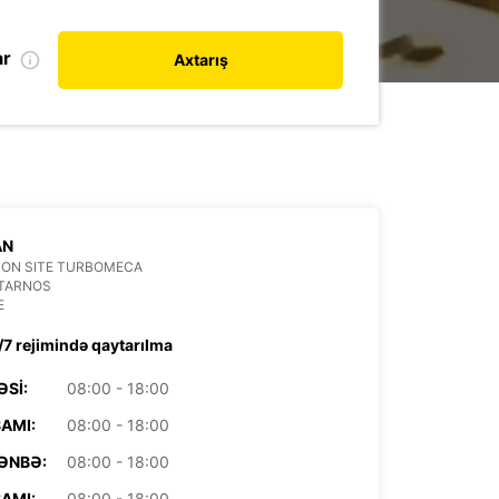
ar
Axtarış
AN
SON SITE TURBOMECA
 TARNOS
E
/7 rejimində qaytarılma
ƏSI:
08:00 - 18:00
AMI:
08:00 - 18:00
ƏNBƏ:
08:00 - 18:00
AMI:
08:00 - 18:00