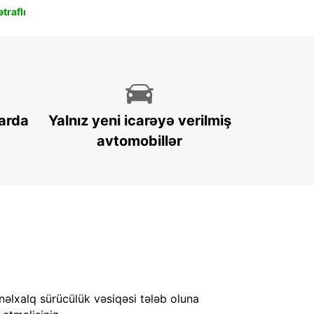
traflı
arda
Yalnız yeni icarəyə verilmiş
avtomobillər
nəlxalq sürücülük vəsiqəsi tələb oluna