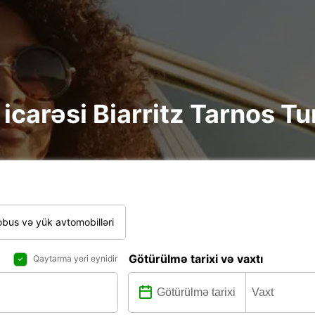
re icarəsi Biarritz Tarnos 
bus və yük avtomobilləri
Götürülmə tarixi və vaxtı
Qaytarma yeri eynidir