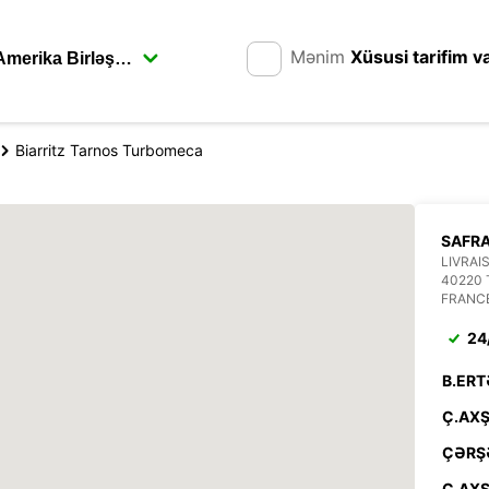
Mənim
Xüsusi tarifim v
Biarritz Tarnos Turbomeca
SAFR
LIVRAI
40220
FRANC
24
B.ERT
Ç.AXŞ
ÇƏRŞ
C.AXŞ