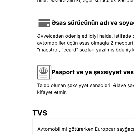
bilər. Nəzərə alın ki, əgər sürücülük vəsiqən
Əsas sürücünün adı və soyadı
Əvvəlcədən ödəniş edildiyi halda, istifadə 
avtomobillər üçün əsas olmaqla 2 məcburi kre
"maestro", "ecard" sözləri yazılmış ödəniş k
Pasport və ya şəxsiyyət vəs
Tələb olunan şəxsiyyət sənədləri: Əlavə şə
kifayət etmir.
TVS
Avtomobilimi götürərkən Europcar sayğacı