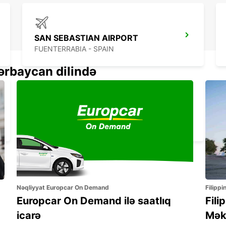
SAN SEBASTIAN AIRPORT
FUENTERRABIA - SPAIN
ərbaycan dilində
SAN SEBASTIAN CENTRO CIUDAD
SAN SEBASTIAN - SPAIN
Nəqliyyat Europcar On Demand
Filippi
Europcar On Demand ilə saatlıq
Fili
icarə
Mək