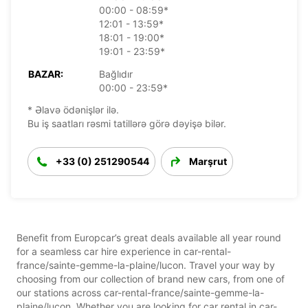
00:00 - 08:59*
12:01 - 13:59*
18:01 - 19:00*
19:01 - 23:59*
BAZAR:
Bağlıdır
00:00 - 23:59*
* Əlavə ödənişlər ilə.
Bu iş saatları rəsmi tatillərə görə dəyişə bilər.
+33 (0) 251290544
Marşrut
Benefit from Europcar’s great deals available all year round
for a seamless car hire experience in car-rental-
france/sainte-gemme-la-plaine/lucon. Travel your way by
choosing from our collection of brand new cars, from one of
our stations across car-rental-france/sainte-gemme-la-
plaine/lucon. Whether you are looking for car rental in car-