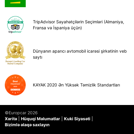
TripAdvisor Səyahətçilərin Seçimləri (Almaniya,
Fransa və İspaniya üçün)
Dünyanın aparıcı avtomobil icarəsi şirkətinin veb
saytı
KAYAK 2020 Ən Yüksək Təmizlik Standartları
©Europcar 2026
Xəritə
Hüquqi Məlumatlar
Kuki Siyasəti
Bizimlə əlaqə saxlayın