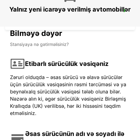
Yalnız yeni icarəyə verilmiş avtomobillər
NIORT
NIORT - FRANCE
Bilməyə dəyər
Stansiyaya nə gətirməlisiniz?
Etibarlı sürücülük vəsiqəniz
Zəruri olduqda – əsas sürücü və əlavə sürücülər
üçün sürücülük vəsiqəsinin rəsmi tərcüməsi və ya
beynəlxalq sürücülük vəsiqəsi tələb oluna bilər.
Nəzərə alın ki, əgər sürücülük vəsiqəniz Birləşmiş
Krallıqda (UK) verilibsə, hər iki hissəsini təqdim
etməlisiniz.
Əsas sürücünün adı və soyadı ilə