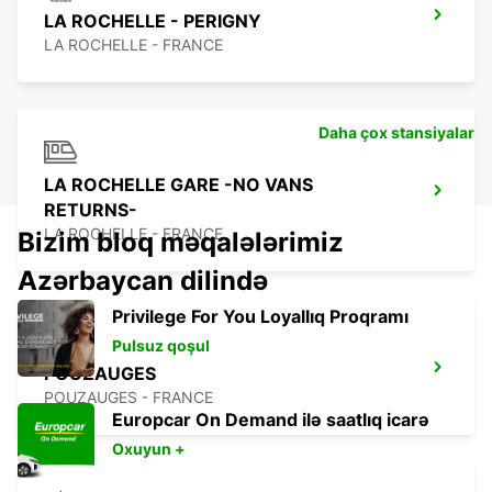
LA ROCHELLE - PERIGNY
LA ROCHELLE - FRANCE
Daha çox stansiyalar
LA ROCHELLE GARE -NO VANS
RETURNS-
LA ROCHELLE - FRANCE
Bizim bloq məqalələrimiz
Azərbaycan dilində
Privilege For You Loyallıq Proqramı
Pulsuz qoşul
POUZAUGES
POUZAUGES - FRANCE
Europcar On Demand ilə saatlıq icarə
Oxuyun +