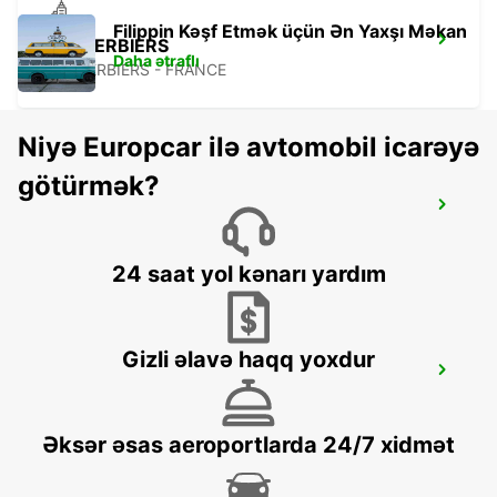
Filippin Kəşf Etmək üçün Ən Yaxşı Məkan
LES HERBIERS
Daha ətraflı
LES HERBIERS - FRANCE
Niyə Europcar ilə avtomobil icarəyə
götürmək?
SURGERES
SURGERES - FRANCE
24 saat yol kənarı yardım
Gizli əlavə haqq yoxdur
LES SABLES D'OLONNE
LES SABLES D OLONNE - FRANCE
Əksər əsas aeroportlarda 24/7 xidmət