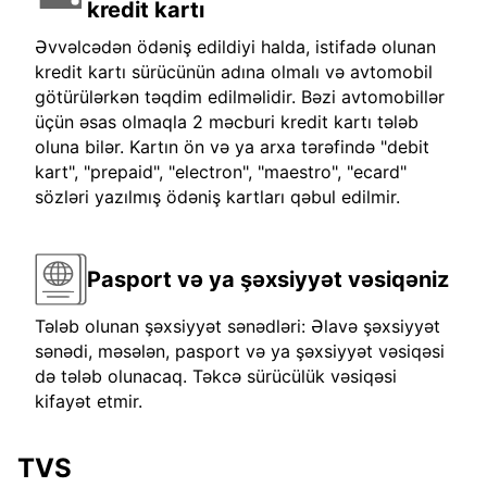
kredit kartı
Əvvəlcədən ödəniş edildiyi halda, istifadə olunan
kredit kartı sürücünün adına olmalı və avtomobil
götürülərkən təqdim edilməlidir. Bəzi avtomobillər
üçün əsas olmaqla 2 məcburi kredit kartı tələb
oluna bilər. Kartın ön və ya arxa tərəfində "debit
kart", "prepaid", "electron", "maestro", "ecard"
sözləri yazılmış ödəniş kartları qəbul edilmir.
Pasport və ya şəxsiyyət vəsiqəniz
Tələb olunan şəxsiyyət sənədləri: Əlavə şəxsiyyət
sənədi, məsələn, pasport və ya şəxsiyyət vəsiqəsi
də tələb olunacaq. Təkcə sürücülük vəsiqəsi
kifayət etmir.
TVS