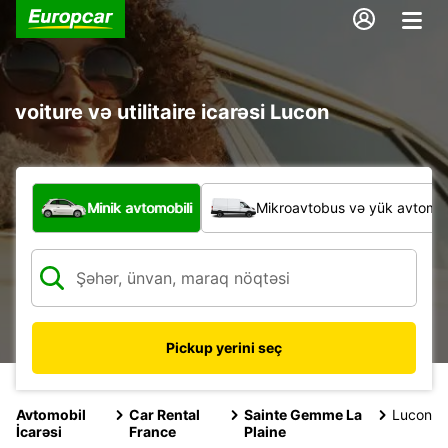
voiture və utilitaire icarəsi Lucon
Hansı növ nəqliyyat vasitəsi?
Minik avtomobili
Mikroavtobus və yük avtomobi
Pickup yerini seç
Avtomobil
Car Rental
Sainte Gemme La
Lucon
İcarəsi
France
Plaine