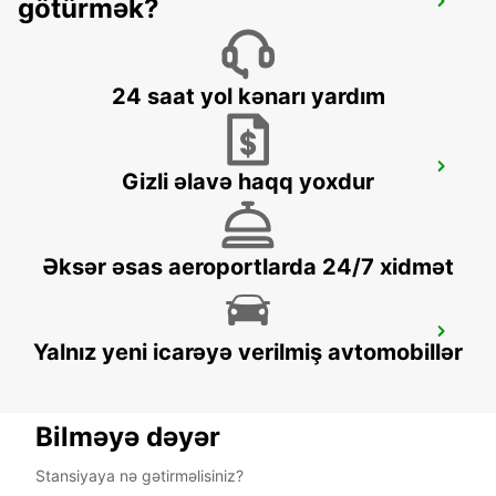
götürmək?
NANTES CENTRE
NANTES - FRANCE
24 saat yol kənarı yardım
NANTES - CHANTENAY
Gizli əlavə haqq yoxdur
NANTES - FRANCE
Əksər əsas aeroportlarda 24/7 xidmət
NANTES AIRPORT
Yalnız yeni icarəyə verilmiş avtomobillər
BOUGUENAIS - FRANCE
Bilməyə dəyər
Stansiyaya nə gətirməlisiniz?