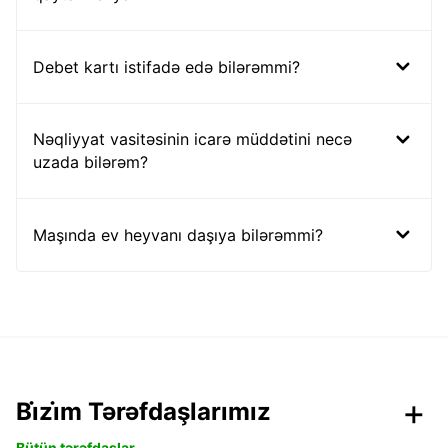
Debet kartı istifadə edə bilərəmmi?
Nəqliyyat vasitəsinin icarə müddətini necə
uzada bilərəm?
Maşında ev heyvanı daşıya bilərəmmi?
Bi̇zi̇m Tərəfdaşlarımız
Bütün tərəfdaşlar