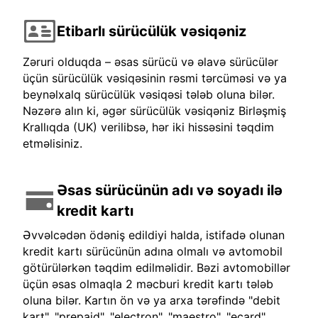
Etibarlı sürücülük vəsiqəniz
Zəruri olduqda – əsas sürücü və əlavə sürücülər
üçün sürücülük vəsiqəsinin rəsmi tərcüməsi və ya
beynəlxalq sürücülük vəsiqəsi tələb oluna bilər.
Nəzərə alın ki, əgər sürücülük vəsiqəniz Birləşmiş
Krallıqda (UK) verilibsə, hər iki hissəsini təqdim
etməlisiniz.
Əsas sürücünün adı və soyadı ilə
kredit kartı
Əvvəlcədən ödəniş edildiyi halda, istifadə olunan
kredit kartı sürücünün adına olmalı və avtomobil
götürülərkən təqdim edilməlidir. Bəzi avtomobillər
üçün əsas olmaqla 2 məcburi kredit kartı tələb
oluna bilər. Kartın ön və ya arxa tərəfində "debit
kart", "prepaid", "electron", "maestro", "ecard"