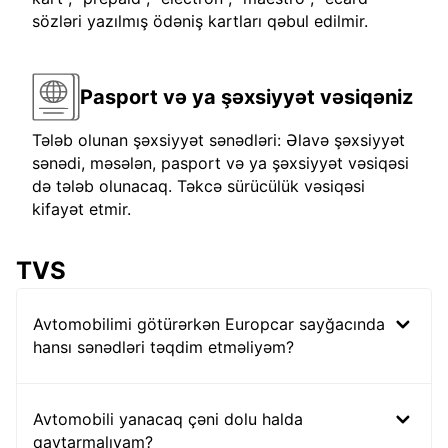
sözləri yazılmış ödəniş kartları qəbul edilmir.
Pasport və ya şəxsiyyət vəsiqəniz
Tələb olunan şəxsiyyət sənədləri: Əlavə şəxsiyyət
sənədi, məsələn, pasport və ya şəxsiyyət vəsiqəsi
də tələb olunacaq. Təkcə sürücülük vəsiqəsi
kifayət etmir.
TVS
Avtomobilimi götürərkən Europcar sayğacında
hansı sənədləri təqdim etməliyəm?
Avtomobili yanacaq çəni dolu halda
qaytarmalıyam?