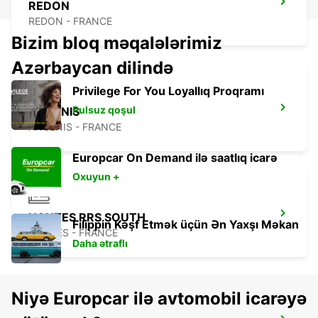
REDON
REDON - FRANCE
Bizim bloq məqalələrimiz
Azərbaycan dilində
Privilege For You Loyallıq Proqramı
Pulsuz qoşul
ANCENIS
ANCENIS - FRANCE
Europcar On Demand ilə saatlıq icarə
Oxuyun +
NANTES RRS SOUTH
Filippin Kəşf Etmək üçün Ən Yaxşı Məkan
NANTES - FRANCE
Daha ətraflı
Niyə Europcar ilə avtomobil icarəyə