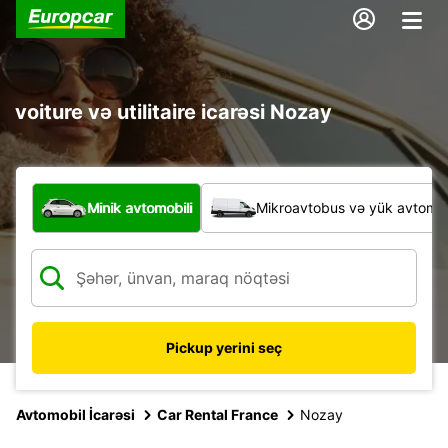
voiture və utilitaire icarəsi Nozay
Hansı növ nəqliyyat vasitəsi?
Minik avtomobili
Mikroavtobus və yük avtomobi
Pickup yerini seç
Avtomobil İcarəsi
Car Rental France
Nozay