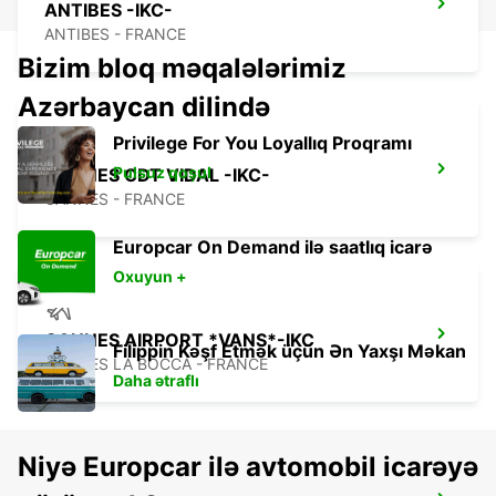
ANTIBES -IKC-
ANTIBES - FRANCE
Bizim bloq məqalələrimiz
Azərbaycan dilində
Privilege For You Loyallıq Proqramı
Pulsuz qoşul
CANNES CDT VIDAL -IKC-
CANNES - FRANCE
Europcar On Demand ilə saatlıq icarə
Oxuyun +
CANNES AIRPORT *VANS*-IKC
Filippin Kəşf Etmək üçün Ən Yaxşı Məkan
CANNES LA BOCCA - FRANCE
Daha ətraflı
Niyə Europcar ilə avtomobil icarəyə