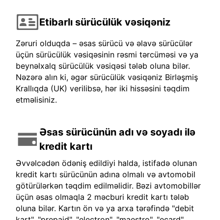
Etibarlı sürücülük vəsiqəniz
Zəruri olduqda – əsas sürücü və əlavə sürücülər
üçün sürücülük vəsiqəsinin rəsmi tərcüməsi və ya
beynəlxalq sürücülük vəsiqəsi tələb oluna bilər.
Nəzərə alın ki, əgər sürücülük vəsiqəniz Birləşmiş
Krallıqda (UK) verilibsə, hər iki hissəsini təqdim
etməlisiniz.
Əsas sürücünün adı və soyadı ilə
kredit kartı
Əvvəlcədən ödəniş edildiyi halda, istifadə olunan
kredit kartı sürücünün adına olmalı və avtomobil
götürülərkən təqdim edilməlidir. Bəzi avtomobillər
üçün əsas olmaqla 2 məcburi kredit kartı tələb
oluna bilər. Kartın ön və ya arxa tərəfində "debit
kart", "prepaid", "electron", "maestro", "ecard"