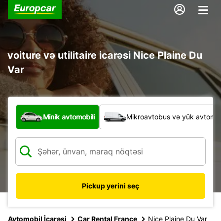
voiture və utilitaire icarəsi Nice Plaine Du
Var
Hansı növ nəqliyyat vasitəsi?
Minik avtomobili
Mikroavtobus və yük avtomobi
Pickup yerini seç
Avtomobil İcarəsi
Car Rental France
Nice Plaine Du Var