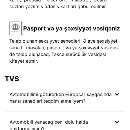
sözləri yazılmış ödəniş kartları qəbul edilmir.
Pasport və ya şəxsiyyət vəsiqəniz
Tələb olunan şəxsiyyət sənədləri: Əlavə şəxsiyyət
sənədi, məsələn, pasport və ya şəxsiyyət vəsiqəsi
də tələb olunacaq. Təkcə sürücülük vəsiqəsi
kifayət etmir.
TVS
Avtomobilimi götürərkən Europcar sayğacında
hansı sənədləri təqdim etməliyəm?
Avtomobili yanacaq çəni dolu halda
qaytarmalıyam?