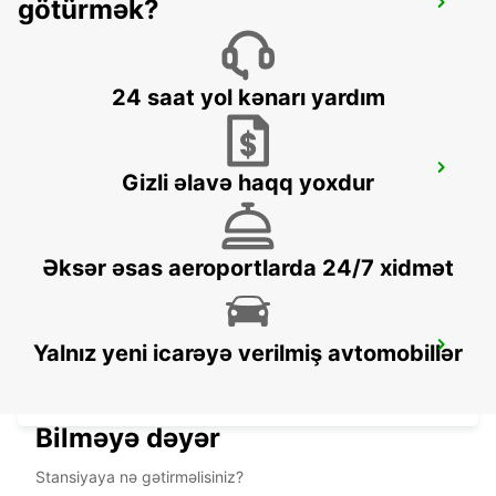
götürmək?
FREJUS -IKC-
FREJUS - FRANCE
24 saat yol kənarı yardım
DRAGUIGNAN -IKC-
Gizli əlavə haqq yoxdur
DRAGUIGNAN - FRANCE
Əksər əsas aeroportlarda 24/7 xidmət
SAINTE MAXIME (NEAR ST TROPEZ)-
Yalnız yeni icarəyə verilmiş avtomobillər
IKC-
SAINTE MAXIME - FRANCE
Bilməyə dəyər
Stansiyaya nə gətirməlisiniz?