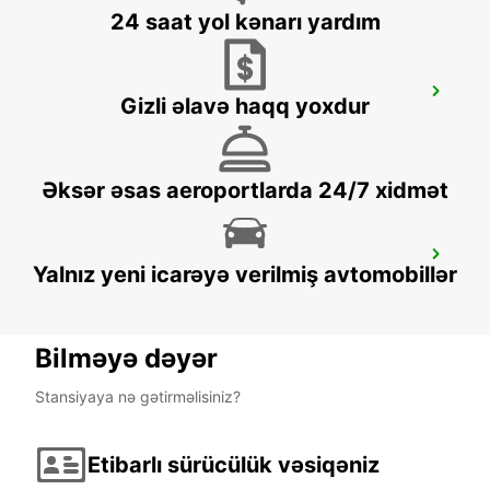
24 saat yol kənarı yardım
LA CIOTAT
Gizli əlavə haqq yoxdur
LA CIOTAT - FRANCE
Əksər əsas aeroportlarda 24/7 xidmət
MARTIGUES PORT DE BOUC
Yalnız yeni icarəyə verilmiş avtomobillər
PORT DE BOUC - FRANCE
Bilməyə dəyər
Stansiyaya nə gətirməlisiniz?
Etibarlı sürücülük vəsiqəniz