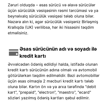
Zəruri olduqda – əsas sürücü və əlavə sürücülər
üçün sürücülük vəsiqəsinin rəsmi tərcüməsi və ya
beynəlxalq sürücülük vəsiqəsi tələb oluna bilər.
Nəzərə alın ki, əgər sürücülük vəsiqəniz Birləşmiş
Krallıqda (UK) verilibsə, hər iki hissəsini təqdim
etməlisiniz.
Əsas sürücünün adı və soyadı ilə
kredit kartı
Əvvəlcədən ödəniş edildiyi halda, istifadə olunan
kredit kartı sürücünün adına olmalı və avtomobil
götürülərkən təqdim edilməlidir. Bəzi avtomobillər
üçün əsas olmaqla 2 məcburi kredit kartı tələb
oluna bilər. Kartın ön və ya arxa tərəfində "debit
kart", "prepaid", "electron", "maestro", "ecard"
sözləri yazılmış ödəniş kartları qəbul edilmir.