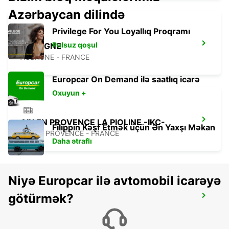
Azərbaycan dilində
Privilege For You Loyallıq Proqramı
Pulsuz qoşul
AUBAGNE
AUBAGNE - FRANCE
Europcar On Demand ilə saatlıq icarə
Oxuyun +
AIX EN PROVENCE LA PIOLINE -IKC-
Filippin Kəşf Etmək üçün Ən Yaxşı Məkan
AIX EN PROVENCE - FRANCE
Daha ətraflı
Niyə Europcar ilə avtomobil icarəyə
götürmək?
AIX EN PROVENCE -IKC-
AIX EN PROVENCE - FRANCE