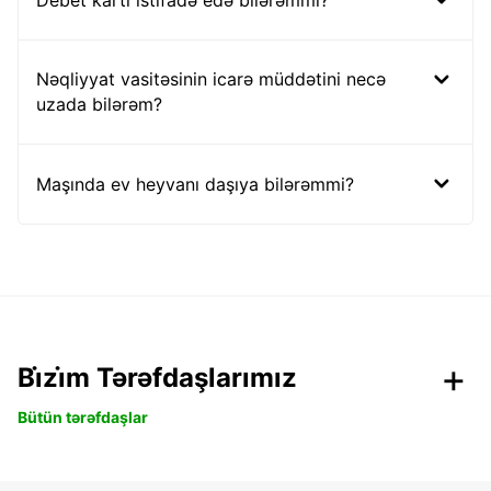
Nəqliyyat vasitəsinin icarə müddətini necə
uzada bilərəm?
Maşında ev heyvanı daşıya bilərəmmi?
Bi̇zi̇m Tərəfdaşlarımız
Bütün tərəfdaşlar