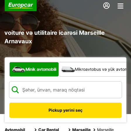
voiture və utilitaire icarəsi Marseille
Arnavaux
Hansı növ nəqliyyat vasitəsi?
Minik avtomobili
Mikroavtobus və yük avtomobi
Pickup yerini seç
Avtomobil
Car Rental
Marseille
Marseille