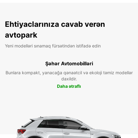
Ehtiyaclarınıza cavab verən
avtopark
Yeni modelləri sınamaq fürsətindən istifadə edin
Şəhər Avtomobilləri
Bunlara kompakt, yanacağa qənaətcil və ekoloji təmiz modellər
daxildir.
Daha ətraflı