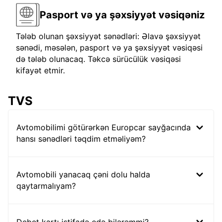
Pasport və ya şəxsiyyət vəsiqəniz
Tələb olunan şəxsiyyət sənədləri: Əlavə şəxsiyyət
sənədi, məsələn, pasport və ya şəxsiyyət vəsiqəsi
də tələb olunacaq. Təkcə sürücülük vəsiqəsi
kifayət etmir.
TVS
Avtomobilimi götürərkən Europcar sayğacında
hansı sənədləri təqdim etməliyəm?
Avtomobili yanacaq çəni dolu halda
qaytarmalıyam?
Debet kartı istifadə edə bilərəmmi?