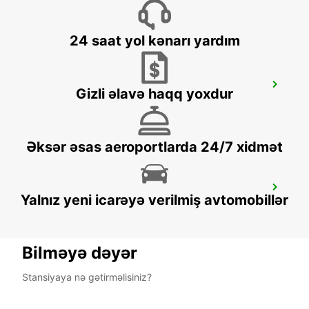
MARIGNANE - FRANCE
24 saat yol kənarı yardım
DRAGUIGNAN -IKC-
Gizli əlavə haqq yoxdur
DRAGUIGNAN - FRANCE
Əksər əsas aeroportlarda 24/7 xidmət
MARSEILLE ARNAVAUX *VANS*-IKC-
Yalnız yeni icarəyə verilmiş avtomobillər
MARSEILLE - FRANCE
Bilməyə dəyər
Stansiyaya nə gətirməlisiniz?