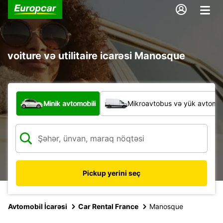
voiture və utilitaire icarəsi Manosque
Hansı növ nəqliyyat vasitəsi?
Minik avtomobili
Mikroavtobus və yük avtomobi
Pickup yerini seç
Avtomobil İcarəsi
Car Rental France
Manosque