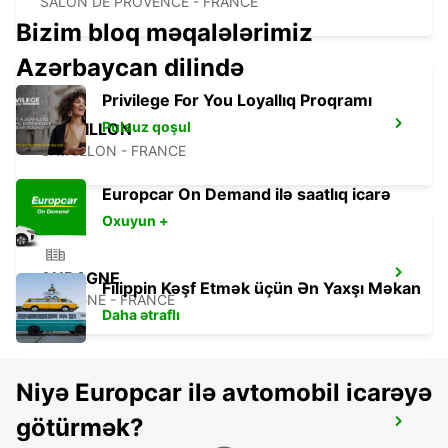
SALON DE PROVENCE - FRANCE
Bizim bloq məqalələrimiz
Azərbaycan dilində
Privilege For You Loyallıq Proqramı
Pulsuz qoşul
CAVAILLON
CAVAILLON - FRANCE
Europcar On Demand ilə saatlıq icarə
Oxuyun +
AUBAGNE
Filippin Kəşf Etmək üçün Ən Yaxşı Məkan
AUBAGNE - FRANCE
Daha ətraflı
Niyə Europcar ilə avtomobil icarəyə
götürmək?
MARSEILLE AIRPORT -IKC- *RY*