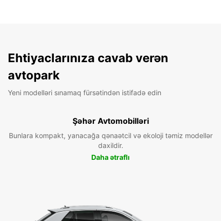
Ehtiyaclarınıza cavab verən
avtopark
Yeni modelləri sınamaq fürsətindən istifadə edin
Şəhər Avtomobilləri
Bunlara kompakt, yanacağa qənaətcil və ekoloji təmiz modellər
daxildir.
Daha ətraflı