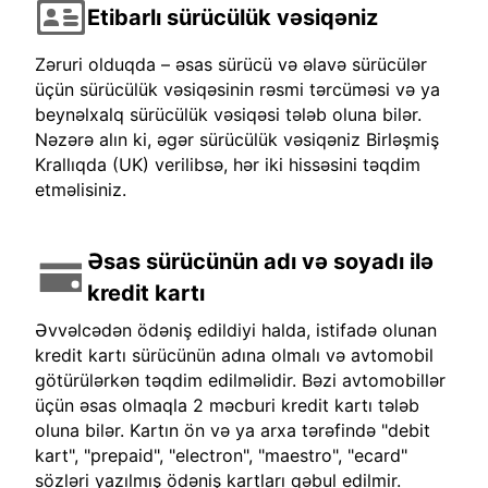
Etibarlı sürücülük vəsiqəniz
Zəruri olduqda – əsas sürücü və əlavə sürücülər
üçün sürücülük vəsiqəsinin rəsmi tərcüməsi və ya
beynəlxalq sürücülük vəsiqəsi tələb oluna bilər.
Nəzərə alın ki, əgər sürücülük vəsiqəniz Birləşmiş
Krallıqda (UK) verilibsə, hər iki hissəsini təqdim
etməlisiniz.
Əsas sürücünün adı və soyadı ilə
kredit kartı
Əvvəlcədən ödəniş edildiyi halda, istifadə olunan
kredit kartı sürücünün adına olmalı və avtomobil
götürülərkən təqdim edilməlidir. Bəzi avtomobillər
üçün əsas olmaqla 2 məcburi kredit kartı tələb
oluna bilər. Kartın ön və ya arxa tərəfində "debit
kart", "prepaid", "electron", "maestro", "ecard"
sözləri yazılmış ödəniş kartları qəbul edilmir.