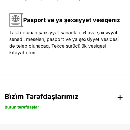
Pasport və ya şəxsiyyət vəsiqəniz
Tələb olunan şəxsiyyət sənədləri: Əlavə şəxsiyyət
sənədi, məsələn, pasport və ya şəxsiyyət vəsiqəsi
də tələb olunacaq. Təkcə sürücülük vəsiqəsi
kifayət etmir.
Bi̇zi̇m Tərəfdaşlarımız
Bütün tərəfdaşlar