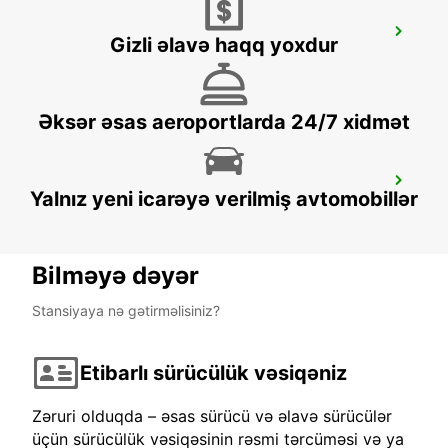
MONTPELLIER LGV SUD DE FRANCE
Gizli əlavə haqq yoxdur
MONTPELLIER - FRANCE
Əksər əsas aeroportlarda 24/7 xidmət
MONTPELLIER SNCF -IKC- *RY*
Yalnız yeni icarəyə verilmiş avtomobillər
MONTPELLIER - FRANCE
Bilməyə dəyər
Stansiyaya nə gətirməlisiniz?
Etibarlı sürücülük vəsiqəniz
Zəruri olduqda – əsas sürücü və əlavə sürücülər
üçün sürücülük vəsiqəsinin rəsmi tərcüməsi və ya