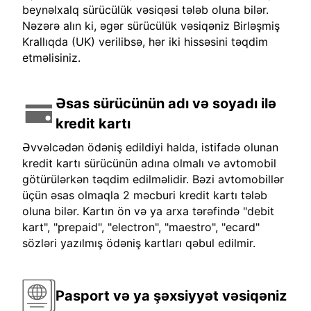
beynəlxalq sürücülük vəsiqəsi tələb oluna bilər.
Nəzərə alın ki, əgər sürücülük vəsiqəniz Birləşmiş
Krallıqda (UK) verilibsə, hər iki hissəsini təqdim
etməlisiniz.
Əsas sürücünün adı və soyadı ilə
kredit kartı
Əvvəlcədən ödəniş edildiyi halda, istifadə olunan
kredit kartı sürücünün adına olmalı və avtomobil
götürülərkən təqdim edilməlidir. Bəzi avtomobillər
üçün əsas olmaqla 2 məcburi kredit kartı tələb
oluna bilər. Kartın ön və ya arxa tərəfində "debit
kart", "prepaid", "electron", "maestro", "ecard"
sözləri yazılmış ödəniş kartları qəbul edilmir.
Pasport və ya şəxsiyyət vəsiqəniz