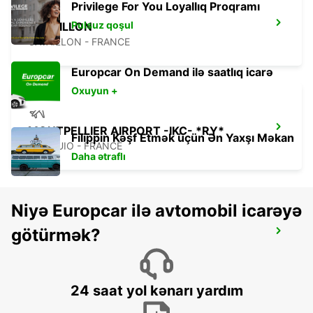
Privilege For You Loyallıq Proqramı
Pulsuz qoşul
CAVAILLON
CAVAILLON - FRANCE
Europcar On Demand ilə saatlıq icarə
Oxuyun +
MONTPELLIER AIRPORT -IKC- *RY*
Filippin Kəşf Etmək üçün Ən Yaxşı Məkan
MAUGUIO - FRANCE
Daha ətraflı
Niyə Europcar ilə avtomobil icarəyə
götürmək?
SALON DE PROVENCE -IKC-
SALON DE PROVENCE - FRANCE
24 saat yol kənarı yardım