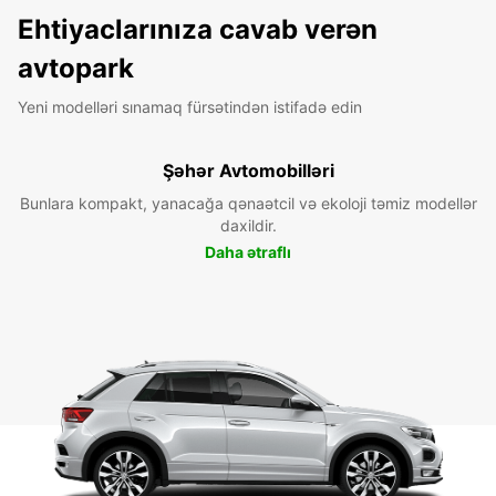
Ehtiyaclarınıza cavab verən
avtopark
Yeni modelləri sınamaq fürsətindən istifadə edin
Şəhər Avtomobilləri
Bunlara kompakt, yanacağa qənaətcil və ekoloji təmiz modellər
daxildir.
Daha ətraflı