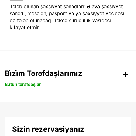
Tələb olunan şəxsiyyət sənədləri: Əlavə şəxsiyyət
sənədi, məsələn, pasport və ya şəxsiyyət vəsiqəsi
də tələb olunacaq. Təkcə sürücülük vəsiqəsi
kifayət etmir.
Bi̇zi̇m Tərəfdaşlarımız
Bütün tərəfdaşlar
Sizin rezervasiyanız