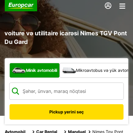
voiture və utilitaire icarəsi Nimes TGV Pont
Du Gard
Hansı növ nəqliyyat vasitəsi?
Minik avtomobili
Mikroavtobus və yük avtomobi
Pickup yerini seç
Avtomobil
Car Rental
Manduel
Nimes Tgv Pont