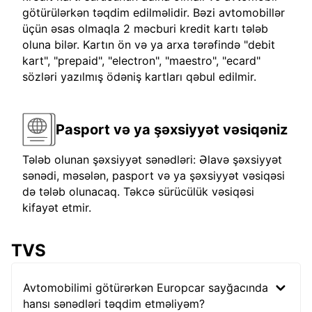
götürülərkən təqdim edilməlidir. Bəzi avtomobillər
üçün əsas olmaqla 2 məcburi kredit kartı tələb
oluna bilər. Kartın ön və ya arxa tərəfində "debit
kart", "prepaid", "electron", "maestro", "ecard"
sözləri yazılmış ödəniş kartları qəbul edilmir.
Pasport və ya şəxsiyyət vəsiqəniz
Tələb olunan şəxsiyyət sənədləri: Əlavə şəxsiyyət
sənədi, məsələn, pasport və ya şəxsiyyət vəsiqəsi
də tələb olunacaq. Təkcə sürücülük vəsiqəsi
kifayət etmir.
TVS
Avtomobilimi götürərkən Europcar sayğacında
hansı sənədləri təqdim etməliyəm?