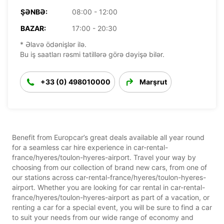
ŞƏNBƏ:
08:00 - 12:00
BAZAR:
17:00 - 20:30
* Əlavə ödənişlər ilə.
Bu iş saatları rəsmi tatillərə görə dəyişə bilər.
+33 (0) 498010000
Marşrut
Benefit from Europcar’s great deals available all year round
for a seamless car hire experience in car-rental-
france/hyeres/toulon-hyeres-airport. Travel your way by
choosing from our collection of brand new cars, from one of
our stations across car-rental-france/hyeres/toulon-hyeres-
airport. Whether you are looking for car rental in car-rental-
france/hyeres/toulon-hyeres-airport as part of a vacation, or
renting a car for a special event, you will be sure to find a car
to suit your needs from our wide range of economy and