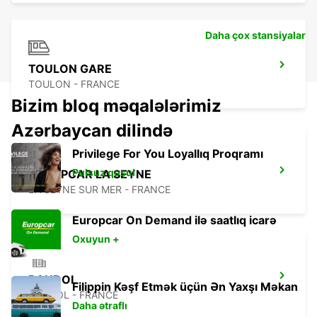
Daha çox stansiyalar
TOULON GARE
TOULON - FRANCE
Bizim bloq məqalələrimiz
Azərbaycan dilində
Privilege For You Loyallıq Proqramı
Pulsuz qoşul
EUROPCAR LA SEYNE
LA SEYNE SUR MER - FRANCE
Europcar On Demand ilə saatlıq icarə
Oxuyun +
BANDOL
Filippin Kəşf Etmək üçün Ən Yaxşı Məkan
BANDOL - FRANCE
Daha ətraflı