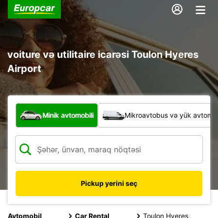
voiture və utilitaire icarəsi Toulon Hyeres
Airport
Hansı növ nəqliyyat vasitəsi?
Minik avtomobili
Mikroavtobus və yük avtomobi
Pickup yerini seç
Avtomobil
Car Rental
Toulon Hyeres