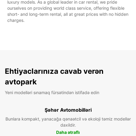
luxury models. As a global leader in car rental, we pride
ourselves on providing world class service, offering flexible
short- and long-term rental, all at great prices with no hidden
charges.
Ehtiyaclarınıza cavab verən
avtopark
Yeni modelləri sınamaq fürsətindən istifadə edin
Şəhər Avtomobilləri
Bunlara kompakt, yanacağa qənaətcil və ekoloji təmiz modellər
daxildir.
Daha ətraflı