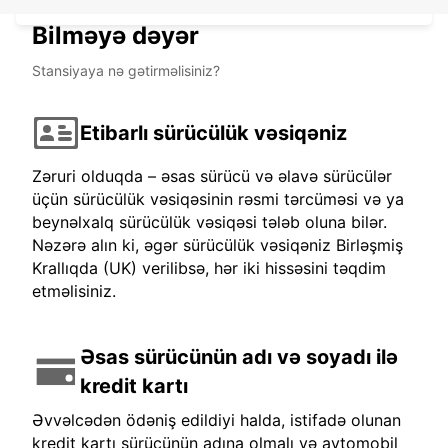
Bilməyə dəyər
Stansiyaya nə gətirməlisiniz?
Etibarlı sürücülük vəsiqəniz
Zəruri olduqda – əsas sürücü və əlavə sürücülər
üçün sürücülük vəsiqəsinin rəsmi tərcüməsi və ya
beynəlxalq sürücülük vəsiqəsi tələb oluna bilər.
Nəzərə alın ki, əgər sürücülük vəsiqəniz Birləşmiş
Krallıqda (UK) verilibsə, hər iki hissəsini təqdim
etməlisiniz.
Əsas sürücünün adı və soyadı ilə
kredit kartı
Əvvəlcədən ödəniş edildiyi halda, istifadə olunan
kredit kartı sürücünün adına olmalı və avtomobil