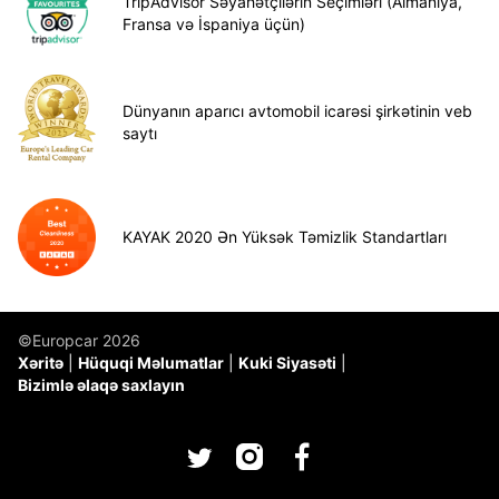
TripAdvisor Səyahətçilərin Seçimləri (Almaniya,
Fransa və İspaniya üçün)
Dünyanın aparıcı avtomobil icarəsi şirkətinin veb
saytı
KAYAK 2020 Ən Yüksək Təmizlik Standartları
©Europcar 2026
Xəritə
Hüquqi Məlumatlar
Kuki Siyasəti
Bizimlə əlaqə saxlayın