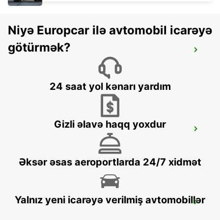
Niyə Europcar ilə avtomobil icarəyə
götürmək?
SAINTE MAXIME (NEAR ST TROPEZ)-
IKC-
SAINTE MAXIME - FRANCE
24 saat yol kənarı yardım
Gizli əlavə haqq yoxdur
LA CIOTAT
LA CIOTAT - FRANCE
Əksər əsas aeroportlarda 24/7 xidmət
Yalnız yeni icarəyə verilmiş avtomobillər
AUBAGNE
AUBAGNE - FRANCE