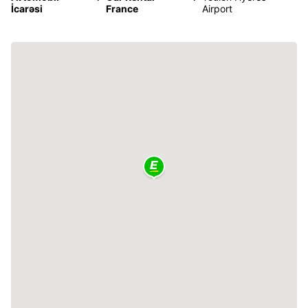
İcarəsi
France
Airport