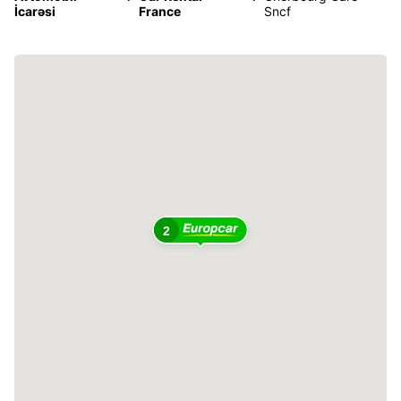
İcarəsi
France
Sncf
2