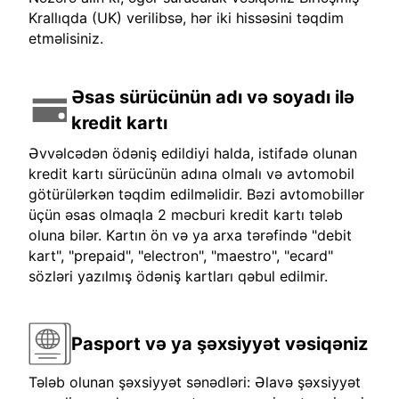
Krallıqda (UK) verilibsə, hər iki hissəsini təqdim
etməlisiniz.
Əsas sürücünün adı və soyadı ilə
kredit kartı
Əvvəlcədən ödəniş edildiyi halda, istifadə olunan
kredit kartı sürücünün adına olmalı və avtomobil
götürülərkən təqdim edilməlidir. Bəzi avtomobillər
üçün əsas olmaqla 2 məcburi kredit kartı tələb
oluna bilər. Kartın ön və ya arxa tərəfində "debit
kart", "prepaid", "electron", "maestro", "ecard"
sözləri yazılmış ödəniş kartları qəbul edilmir.
Pasport və ya şəxsiyyət vəsiqəniz
Tələb olunan şəxsiyyət sənədləri: Əlavə şəxsiyyət