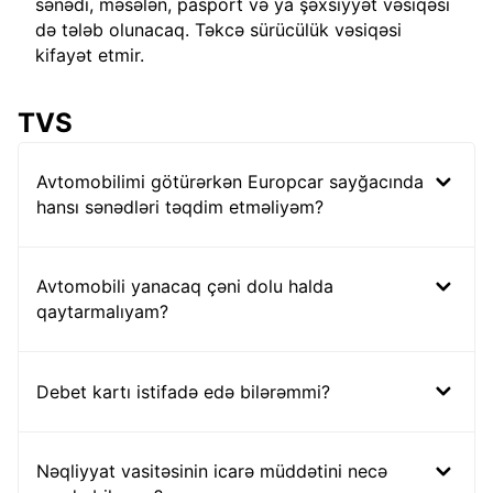
sənədi, məsələn, pasport və ya şəxsiyyət vəsiqəsi
də tələb olunacaq. Təkcə sürücülük vəsiqəsi
kifayət etmir.
TVS
Avtomobilimi götürərkən Europcar sayğacında
hansı sənədləri təqdim etməliyəm?
Avtomobili yanacaq çəni dolu halda
qaytarmalıyam?
Debet kartı istifadə edə bilərəmmi?
Nəqliyyat vasitəsinin icarə müddətini necə