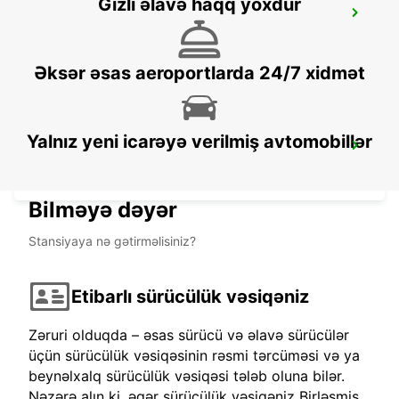
Gizli əlavə haqq yoxdur
BAYEUX VAUCELLES
VAUCELLES - FRANCE
Əksər əsas aeroportlarda 24/7 xidmət
Yalnız yeni icarəyə verilmiş avtomobillər
GRANVILLE
GRANVILLE - FRANCE
Bilməyə dəyər
Stansiyaya nə gətirməlisiniz?
Etibarlı sürücülük vəsiqəniz
Zəruri olduqda – əsas sürücü və əlavə sürücülər
üçün sürücülük vəsiqəsinin rəsmi tərcüməsi və ya
beynəlxalq sürücülük vəsiqəsi tələb oluna bilər.
Nəzərə alın ki, əgər sürücülük vəsiqəniz Birləşmiş