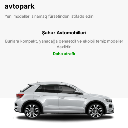
avtopark
Yeni modelləri sınamaq fürsətindən istifadə edin
Şəhər Avtomobilləri
Bunlara kompakt, yanacağa qənaətcil və ekoloji təmiz modellər
daxildir.
Daha ətraflı