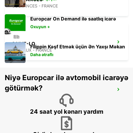
COUTANCES - FRANCE
Europcar On Demand ilə saatlıq icarə
Oxuyun +
SAINT-LO
Filippin Kəşf Etmək üçün Ən Yaxşı Məkan
AGNEAUX - FRANCE
Daha ətraflı
Niyə Europcar ilə avtomobil icarəyə
götürmək?
GUERNSEY AIRPORT - CHANNEL
ISLANDS
GUERNSEY - UNITED KINGDOM
24 saat yol kənarı yardım