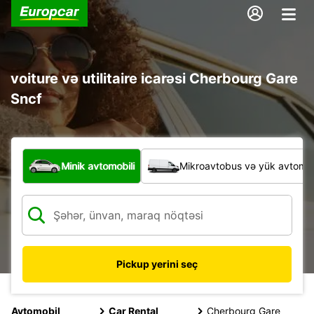
voiture və utilitaire icarəsi Cherbourg Gare
Sncf
Hansı növ nəqliyyat vasitəsi?
Minik avtomobili
Mikroavtobus və yük avtomobi
Pickup yerini seç
Avtomobil
Car Rental
Cherbourg Gare