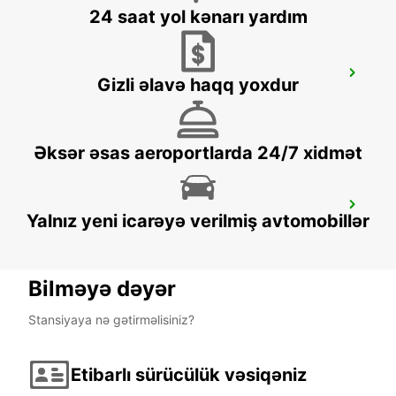
24 saat yol kənarı yardım
SAUMUR GARE SNCF
Gizli əlavə haqq yoxdur
SAUMUR - FRANCE
Əksər əsas aeroportlarda 24/7 xidmət
NIORT EST
Yalnız yeni icarəyə verilmiş avtomobillər
NIORT - FRANCE
Bilməyə dəyər
Stansiyaya nə gətirməlisiniz?
Etibarlı sürücülük vəsiqəniz