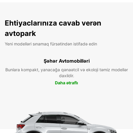
Ehtiyaclarınıza cavab verən
avtopark
Yeni modelləri sınamaq fürsətindən istifadə edin
Şəhər Avtomobilləri
Bunlara kompakt, yanacağa qənaətcil və ekoloji təmiz modellər
daxildir.
Daha ətraflı