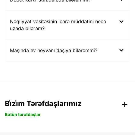
Nəqliyyat vasitəsinin icarə müddətini necə
uzada bilərəm?
Maşında ev heyvanı daşıya bilərəmmi?
Bi̇zi̇m Tərəfdaşlarımız
Bütün tərəfdaşlar