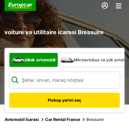
voiture və utilitaire icarəsi Bressuire
Hansı növ nəqliyyat vasitəsi?
Minik avtomobili
Mikroavtobus və yük avtomobi
Pickup yerini seç
Avtomobil İcarəsi
Car Rental France
Bressuire