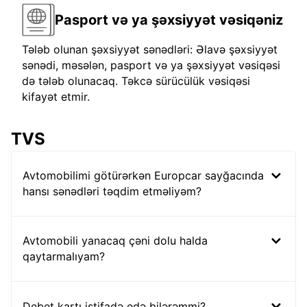
Pasport və ya şəxsiyyət vəsiqəniz
Tələb olunan şəxsiyyət sənədləri: Əlavə şəxsiyyət
sənədi, məsələn, pasport və ya şəxsiyyət vəsiqəsi
də tələb olunacaq. Təkcə sürücülük vəsiqəsi
kifayət etmir.
TVS
Avtomobilimi götürərkən Europcar sayğacında
hansı sənədləri təqdim etməliyəm?
Avtomobili yanacaq çəni dolu halda
qaytarmalıyam?
Debet kartı istifadə edə bilərəmmi?