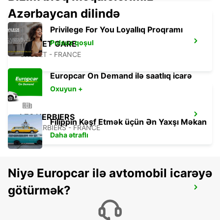
Azərbaycan dilində
Privilege For You Loyallıq Proqramı
Pulsuz qoşul
CHOLET GARE
CHOLET - FRANCE
Europcar On Demand ilə saatlıq icarə
Oxuyun +
LES HERBIERS
Filippin Kəşf Etmək üçün Ən Yaxşı Məkan
LES HERBIERS - FRANCE
Daha ətraflı
Niyə Europcar ilə avtomobil icarəyə
götürmək?
NIORT
NIORT - FRANCE