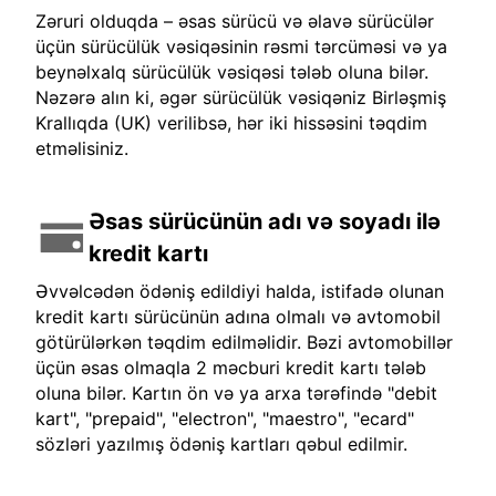
Zəruri olduqda – əsas sürücü və əlavə sürücülər
üçün sürücülük vəsiqəsinin rəsmi tərcüməsi və ya
beynəlxalq sürücülük vəsiqəsi tələb oluna bilər.
Nəzərə alın ki, əgər sürücülük vəsiqəniz Birləşmiş
Krallıqda (UK) verilibsə, hər iki hissəsini təqdim
etməlisiniz.
Əsas sürücünün adı və soyadı ilə
kredit kartı
Əvvəlcədən ödəniş edildiyi halda, istifadə olunan
kredit kartı sürücünün adına olmalı və avtomobil
götürülərkən təqdim edilməlidir. Bəzi avtomobillər
üçün əsas olmaqla 2 məcburi kredit kartı tələb
oluna bilər. Kartın ön və ya arxa tərəfində "debit
kart", "prepaid", "electron", "maestro", "ecard"
sözləri yazılmış ödəniş kartları qəbul edilmir.