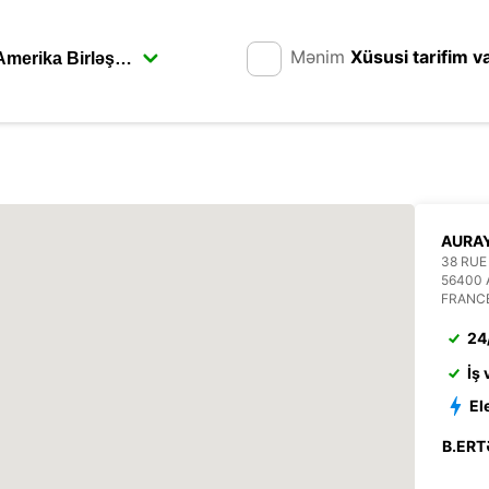
Mənim
Xüsusi tarifim v
AURA
38 RUE
56400
FRANC
24
İş
El
B.ERT