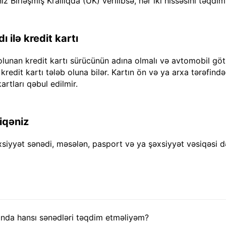
iz Birləşmiş Krallıqda (UK) verilibsə, hər iki hissəsini təqdim
 ilə kredit kartı
olunan kredit kartı sürücünün adına olmalı və avtomobil göt
dit kartı tələb oluna bilər. Kartın ön və ya arxa tərəfində "
artları qəbul edilmir.
iqəniz
xsiyyət sənədi, məsələn, pasport və ya şəxsiyyət vəsiqəsi d
nda hansı sənədləri təqdim etməliyəm?