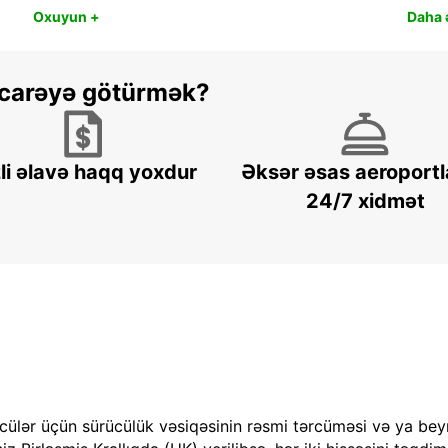
Oxuyun +
Daha ə
 icarəyə götürmək?
li əlavə haqq yoxdur
Əksər əsas aeroportl
24/7 xidmət
cülər üçün sürücülük vəsiqəsinin rəsmi tərcüməsi və ya bey