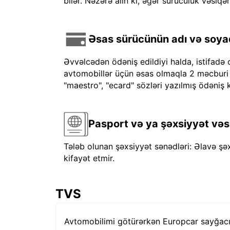
bilər. Nəzərə alın ki, əgər sürücülük vəsiqən
Əsas sürücünün adı və soyadı
Əvvəlcədən ödəniş edildiyi halda, istifadə 
avtomobillər üçün əsas olmaqla 2 məcburi kre
"maestro", "ecard" sözləri yazılmış ödəniş k
Pasport və ya şəxsiyyət vəs
Tələb olunan şəxsiyyət sənədləri: Əlavə şə
kifayət etmir.
TVS
Avtomobilimi götürərkən Europcar sayğacı