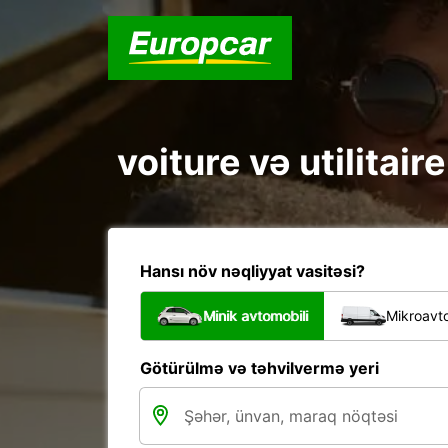
voiture və utilitair
Hansı növ nəqliyyat vasitəsi?
Minik avtomobili
Mikroavto
Götürülmə və təhvilvermə yeri