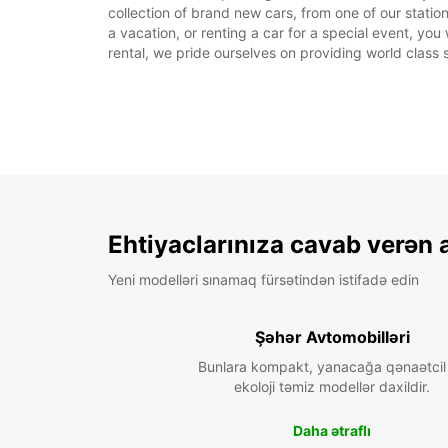
collection of brand new cars, from one of our statio
a vacation, or renting a car for a special event, you
rental, we pride ourselves on providing world class s
Ehtiyaclarınıza cavab verən 
Yeni modelləri sınamaq fürsətindən istifadə edin
Şəhər Avtomobilləri
Bunlara kompakt, yanacağa qənaətcil
ekoloji təmiz modellər daxildir.
Daha ətraflı