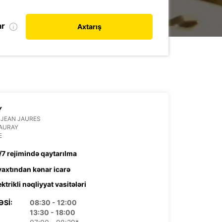
ar
Axtarış
Y
 JEAN JAURES
 AURAY
E
/7 rejimində qaytarılma
 vaxtından kənar icarə
ektrikli nəqliyyat vasitələri
ƏSI:
08:30 - 12:00
13:30 - 18:00