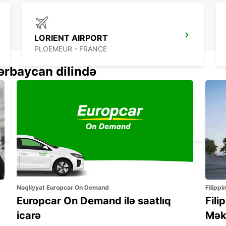
LORIENT AIRPORT
PLOEMEUR - FRANCE
ərbaycan dilində
LA BAULE GARE
LA BAULE - FRANCE
Nəqliyyat Europcar On Demand
Filippi
Europcar On Demand ilə saatlıq
Fili
icarə
Mək