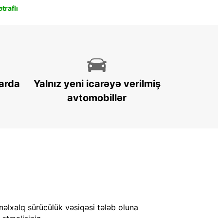
traflı
arda
Yalnız yeni icarəyə verilmiş
avtomobillər
nəlxalq sürücülük vəsiqəsi tələb oluna