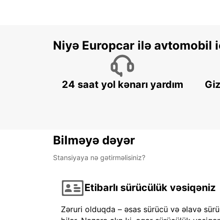
Niyə Europcar ilə avtomobil
24 saat yol kənarı yardım
Giz
Bilməyə dəyər
Stansiyaya nə gətirməlisiniz?
Etibarlı sürücülük vəsiqəniz
Zəruri olduqda – əsas sürücü və əlavə sürü