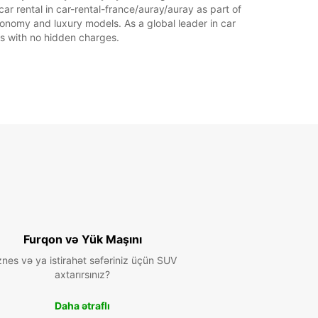
07:00 - 08:29*
ar rental in car-rental-france/auray/auray as part of
12:01 - 13:29*
economy and luxury models. As a global leader in car
18:01 - 20:30*
ces with no hidden charges.
Ə:
08:30 - 12:00
13:30 - 18:00
07:00 - 08:29*
12:01 - 13:29*
18:01 - 20:30*
:
08:30 - 12:00
13:30 - 17:00
07:00 - 08:29*
12:01 - 13:29*
17:31 - 20:30*
 ödənişlər ilə.
aatları rəsmi tatillərə görə dəyişə bilər.
Furqon və Yük Maşını
znes və ya istirahət səfəriniz üçün SUV
+33 (0) 297242333
axtarırsınız?
Daha ətraflı
Marşrut