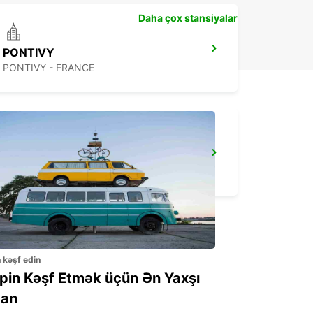
Daha çox stansiyalar
PONTIVY
PONTIVY - FRANCE
REDON
REDON - FRANCE
n kəşf edin
ppin Kəşf Etmək üçün Ən Yaxşı
an