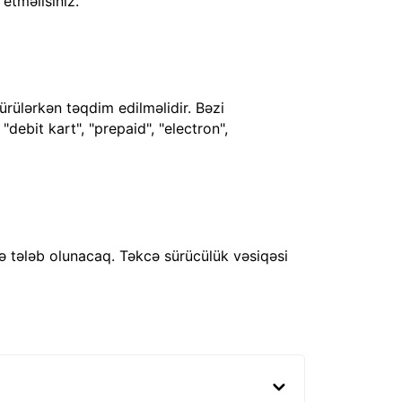
 etməlisiniz.
ürülərkən təqdim edilməlidir. Bəzi
debit kart", "prepaid", "electron",
ə tələb olunacaq. Təkcə sürücülük vəsiqəsi