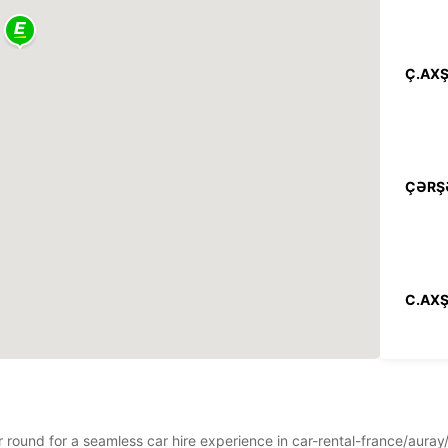
Ç.AXŞ
ÇƏRŞ
C.AXŞ
CÜMƏ
ar round for a seamless car hire experience in car-rental-france/aura