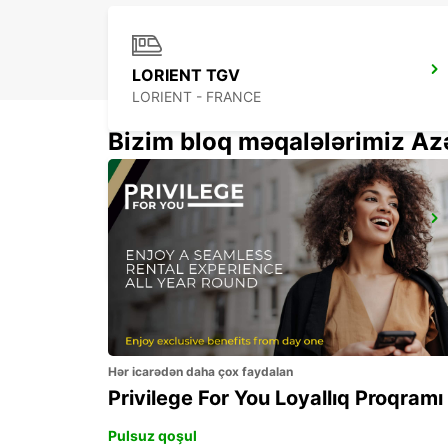
LORIENT TGV
LORIENT - FRANCE
Bizim bloq məqalələrimiz Az
PLOERMEL
PLOERMEL - FRANCE
Hər icarədən daha çox faydalan
Privilege For You Loyallıq Proqramı
Pulsuz qoşul