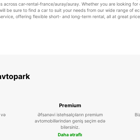
ns across car-rental-france/auray/auray. Whether you are looking for c
 will be sure to find a car to suit your needs from our wide range of 
ervice, offering flexible short- and long-term rental, all at great pri
ŞƏNB
BAZAR
avtopark
* Əlavə
Bu iş s
Premium
 və
Əfsanəvi istehsalçıların premium
Bi
avtomobillərindən geniş seçim edə
bilərsiniz.
Daha ətraflı