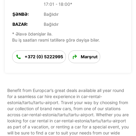
17:01 - 18:00*
ŞƏNBƏ:
Bağlıdır
BAZAR:
Bağlıdır
* Əlavə ödənişlər ilə.
Bu iş saatları rəsmi tatillərə görə dəyişə bilər.
+372 (0) 5222995
Marşrut
Benefit from Europcar’s great deals available all year round
for a seamless car hire experience in car-rental-
estonia/tartu/tartu-airport. Travel your way by choosing from
our collection of brand new cars, from one of our stations
across car-rental-estonia/tartu/tartu-airport. Whether you are
looking for car rental in car-rental-estonia/tartu/tartu-airport
as part of a vacation, or renting a car for a special event, you
will be sure to find a car to suit your needs from our wide