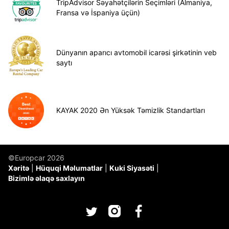
TripAdvisor Səyahətçilərin Seçimləri (Almaniya,
Fransa və İspaniya üçün)
Dünyanın aparıcı avtomobil icarəsi şirkətinin veb
saytı
KAYAK 2020 Ən Yüksək Təmizlik Standartları
©Europcar 2026
Xəritə
Hüquqi Məlumatlar
Kuki Siyasəti
Bizimlə əlaqə saxlayın