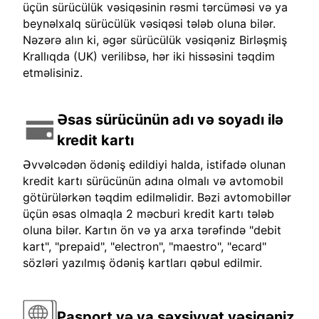
üçün sürücülük vəsiqəsinin rəsmi tərcüməsi və ya
beynəlxalq sürücülük vəsiqəsi tələb oluna bilər.
Nəzərə alın ki, əgər sürücülük vəsiqəniz Birləşmiş
Krallıqda (UK) verilibsə, hər iki hissəsini təqdim
etməlisiniz.
Əsas sürücünün adı və soyadı ilə
kredit kartı
Əvvəlcədən ödəniş edildiyi halda, istifadə olunan
kredit kartı sürücünün adına olmalı və avtomobil
götürülərkən təqdim edilməlidir. Bəzi avtomobillər
üçün əsas olmaqla 2 məcburi kredit kartı tələb
oluna bilər. Kartın ön və ya arxa tərəfində "debit
kart", "prepaid", "electron", "maestro", "ecard"
sözləri yazılmış ödəniş kartları qəbul edilmir.
Pasport və ya şəxsiyyət vəsiqəniz