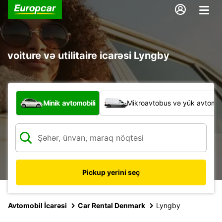
voiture və utilitaire icarəsi Lyngby
Hansı növ nəqliyyat vasitəsi?
Minik avtomobili
Mikroavtobus və yük avtomobi
Pickup yerini seç
Avtomobil İcarəsi
Car Rental Denmark
Lyngby