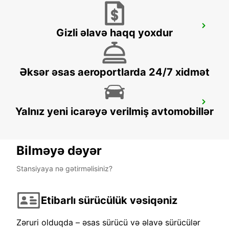
HELSINGOER - IKC -
Gizli əlavə haqq yoxdur
HELSINGOER - DENMARK
Əksər əsas aeroportlarda 24/7 xidmət
ROSKILDE AIRPORT
Yalnız yeni icarəyə verilmiş avtomobillər
ROSKILDE - DENMARK
Bilməyə dəyər
Stansiyaya nə gətirməlisiniz?
Etibarlı sürücülük vəsiqəniz
Zəruri olduqda – əsas sürücü və əlavə sürücülər