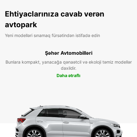
Ehtiyaclarınıza cavab verən
avtopark
Yeni modelləri sınamaq fürsətindən istifadə edin
Şəhər Avtomobilləri
Bunlara kompakt, yanacağa qənaətcil və ekoloji təmiz modellər
daxildir.
Daha ətraflı