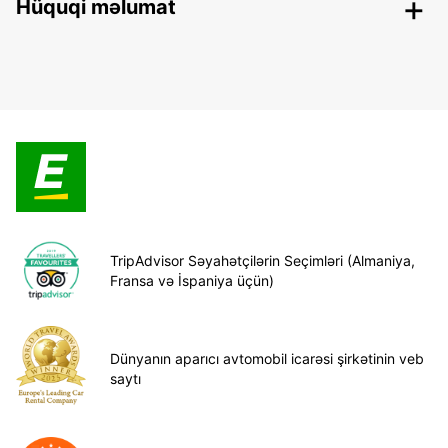
Hüquqi məlumat
TripAdvisor Səyahətçilərin Seçimləri (Almaniya,
Fransa və İspaniya üçün)
Dünyanın aparıcı avtomobil icarəsi şirkətinin veb
saytı