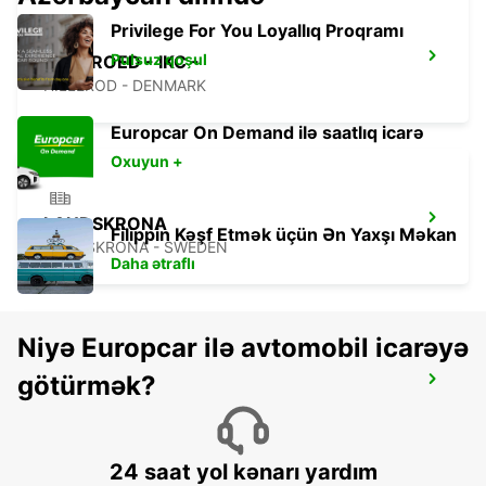
Privilege For You Loyallıq Proqramı
Pulsuz qoşul
HILLEROED - IKC -
HILLEROD - DENMARK
Europcar On Demand ilə saatlıq icarə
Oxuyun +
LANDSKRONA
Filippin Kəşf Etmək üçün Ən Yaxşı Məkan
LANDSKRONA - SWEDEN
Daha ətraflı
Niyə Europcar ilə avtomobil icarəyə
götürmək?
ROSKILDE - IKC -
ROSKILDE - DENMARK
24 saat yol kənarı yardım