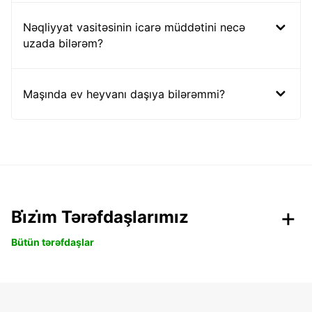
Nəqliyyat vasitəsinin icarə müddətini necə
uzada bilərəm?
Maşında ev heyvanı daşıya bilərəmmi?
Bi̇zi̇m Tərəfdaşlarımız
Bütün tərəfdaşlar