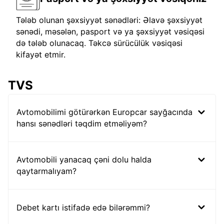
Tələb olunan şəxsiyyət sənədləri: Əlavə şəxsiyyət
sənədi, məsələn, pasport və ya şəxsiyyət vəsiqəsi
də tələb olunacaq. Təkcə sürücülük vəsiqəsi
kifayət etmir.
TVS
Avtomobilimi götürərkən Europcar sayğacında
hansı sənədləri təqdim etməliyəm?
Avtomobili yanacaq çəni dolu halda
qaytarmalıyam?
Debet kartı istifadə edə bilərəmmi?