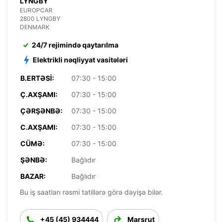
LYNGBY
EUROPCAR
2800 LYNGBY
DENMARK
24/7 rejimində qaytarılma
Elektrikli nəqliyyat vasitələri
B.ERTƏSI:
07:30 - 15:00
Ç.AXŞAMI:
07:30 - 15:00
ÇƏRŞƏNBƏ:
07:30 - 15:00
C.AXŞAMI:
07:30 - 15:00
CÜMƏ:
07:30 - 15:00
ŞƏNBƏ:
Bağlıdır
BAZAR:
Bağlıdır
Bu iş saatları rəsmi tatillərə görə dəyişə bilər.
+45 (45) 934444
Marşrut