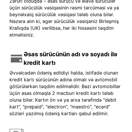
Zəruri olduqda – əsas sürücü və əlavə sürücülər
üçün sürücülük vəsiqəsinin rəsmi tərcüməsi və ya
beynəlxalq sürücülük vəsiqəsi tələb oluna bilər.
Nəzərə alın ki, əgər sürücülük vəsiqəniz Birləşmiş
Krallıqda (UK) verilibsə, hər iki hissəsini təqdim
etməlisiniz.
Əsas sürücünün adı və soyadı ilə
kredit kartı
Əvvəlcədən ödəniş edildiyi halda, istifadə olunan
kredit kartı sürücünün adına olmalı və avtomobil
götürülərkən təqdim edilməlidir. Bəzi avtomobillər
üçün əsas olmaqla 2 məcburi kredit kartı tələb
oluna bilər. Kartın ön və ya arxa tərəfində "debit
kart", "prepaid", "electron", "maestro", "ecard"
sözləri yazılmış ödəniş kartları qəbul edilmir.