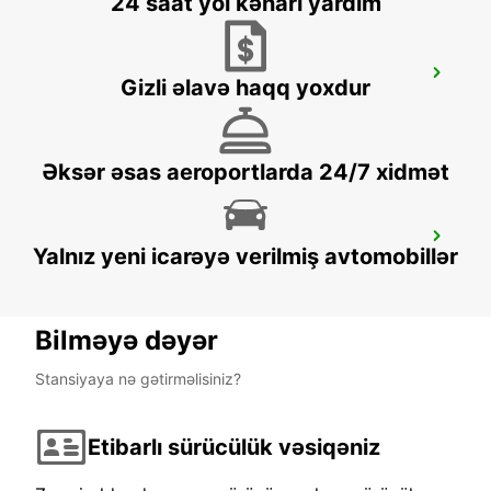
24 saat yol kənarı yardım
SONDERBORG AIRPORT
Gizli əlavə haqq yoxdur
SONDERBORG - DENMARK
Əksər əsas aeroportlarda 24/7 xidmət
SILKEBORG - IKC
Yalnız yeni icarəyə verilmiş avtomobillər
SILKEBORG - DENMARK
Bilməyə dəyər
Stansiyaya nə gətirməlisiniz?
Etibarlı sürücülük vəsiqəniz