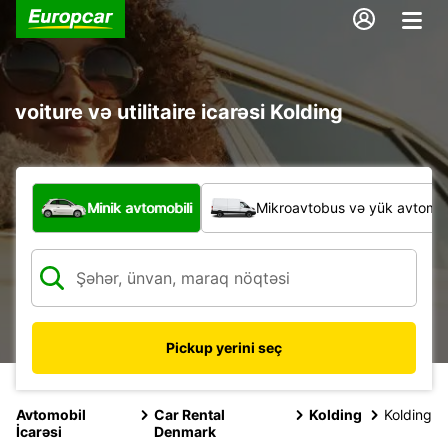
voiture və utilitaire icarəsi Kolding
Hansı növ nəqliyyat vasitəsi?
Minik avtomobili
Mikroavtobus və yük avtomobi
Pickup yerini seç
Avtomobil
Car Rental
Kolding
Kolding
İcarəsi
Denmark