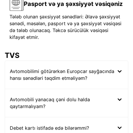
Pasport və ya şəxsiyyət vəsiqəniz
Tələb olunan şəxsiyyət sənədləri: Əlavə şəxsiyyət
sənədi, məsələn, pasport və ya şəxsiyyət vəsiqəsi
də tələb olunacaq. Təkcə sürücülük vəsiqəsi
kifayət etmir.
TVS
Avtomobilimi götürərkən Europcar sayğacında
hansı sənədləri təqdim etməliyəm?
Avtomobili yanacaq çəni dolu halda
qaytarmalıyam?
Debet kartı istifadə edə bilərəmmi?