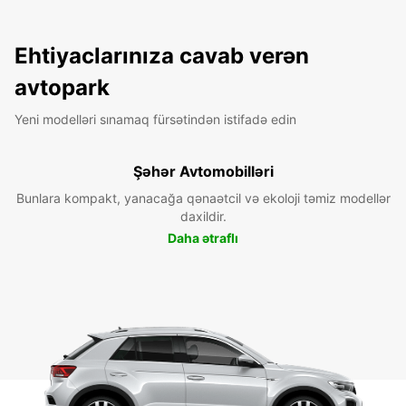
Ehtiyaclarınıza cavab verən
avtopark
Yeni modelləri sınamaq fürsətindən istifadə edin
Şəhər Avtomobilləri
Bunlara kompakt, yanacağa qənaətcil və ekoloji təmiz modellər
daxildir.
Daha ətraflı