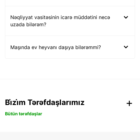
Nəqliyyat vasitəsinin icarə müddətini necə
uzada bilərəm?
Maşında ev heyvanı daşıya bilərəmmi?
Bi̇zi̇m Tərəfdaşlarımız
Bütün tərəfdaşlar