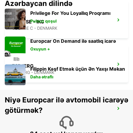
Azərbaycan dilində
Privilege For You Loyallıq Proqramı
Pulsuz qoşul
ODENSE - IKC
ODENSE C - DENMARK
Europcar On Demand ilə saatlıq icarə
Oxuyun +
ESBJERG
Filippin Kəşf Etmək üçün Ən Yaxşı Məkan
ESBJERG - DENMARK
Daha ətraflı
Niyə Europcar ilə avtomobil icarəyə
götürmək?
SOENDERBORG - IKC
SOENDERBORG - DENMARK