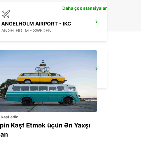
Daha çox stansiyalar
ANGELHOLM AIRPORT - IKC
ANGELHOLM - SWEDEN
ALBERTSLUND - IKC -
ALBERTSLUND - DENMARK
n kəşf edin
ppin Kəşf Etmək üçün Ən Yaxşı
an