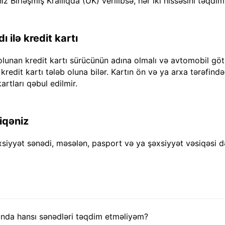
iz Birləşmiş Krallıqda (UK) verilibsə, hər iki hissəsini təqdim
 ilə kredit kartı
olunan kredit kartı sürücünün adına olmalı və avtomobil göt
dit kartı tələb oluna bilər. Kartın ön və ya arxa tərəfində "
artları qəbul edilmir.
iqəniz
xsiyyət sənədi, məsələn, pasport və ya şəxsiyyət vəsiqəsi d
nda hansı sənədləri təqdim etməliyəm?