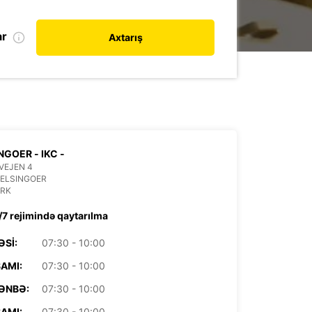
ar
Axtarış
NGOER - IKC -
VEJEN 4
HELSINGOER
RK
/7 rejimində qaytarılma
ƏSI:
07:30 - 10:00
AMI:
07:30 - 10:00
ƏNBƏ:
07:30 - 10:00
AMI:
07:30 - 10:00