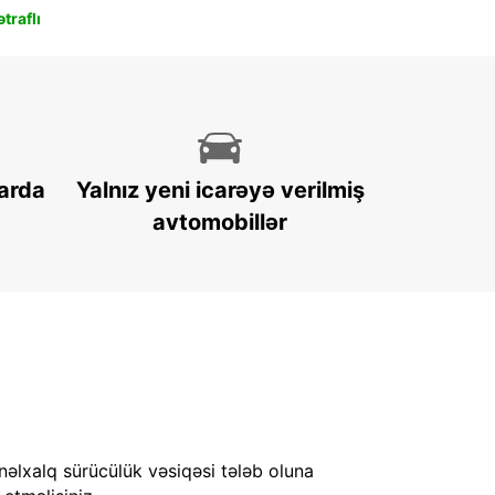
traflı
arda
Yalnız yeni icarəyə verilmiş
avtomobillər
nəlxalq sürücülük vəsiqəsi tələb oluna