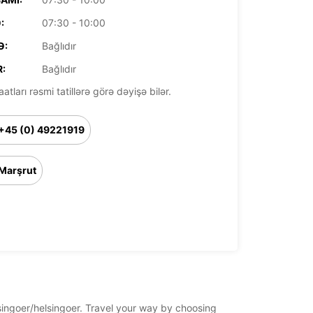
:
07:30 - 10:00
Ə:
Bağlıdır
:
Bağlıdır
aatları rəsmi tatillərə görə dəyişə bilər.
+45 (0) 49221919
Marşrut
lsingoer/helsingoer. Travel your way by choosing