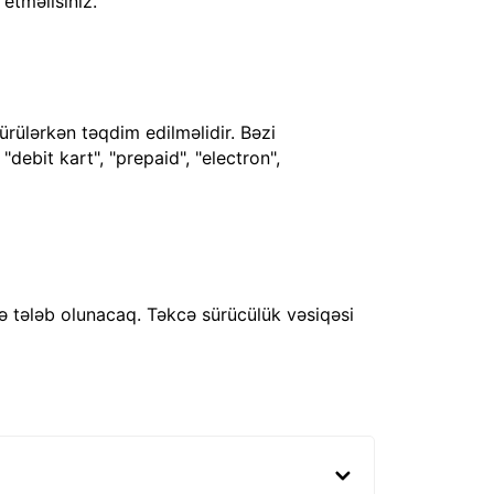
 etməlisiniz.
ürülərkən təqdim edilməlidir. Bəzi
debit kart", "prepaid", "electron",
ə tələb olunacaq. Təkcə sürücülük vəsiqəsi