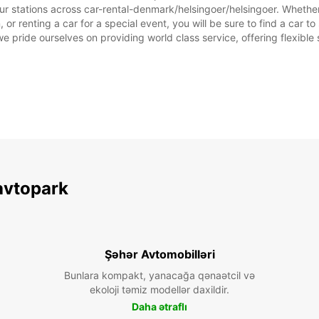
ur stations across car-rental-denmark/helsingoer/helsingoer. Whether y
 or renting a car for a special event, you will be sure to find a car 
we pride ourselves on providing world class service, offering flexible s
avtopark
Şəhər Avtomobilləri
Bunlara kompakt, yanacağa qənaətcil və
ekoloji təmiz modellər daxildir.
Daha ətraflı