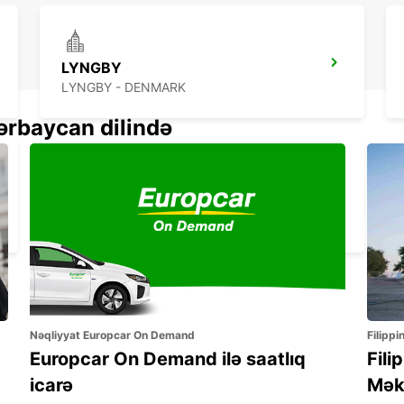
LYNGBY
LYNGBY - DENMARK
ərbaycan dilində
COPENHAGEN.- IKC
COPENHAGEN - DENMARK
Nəqliyyat Europcar On Demand
Filippi
Europcar On Demand ilə saatlıq
Fili
icarə
Mək