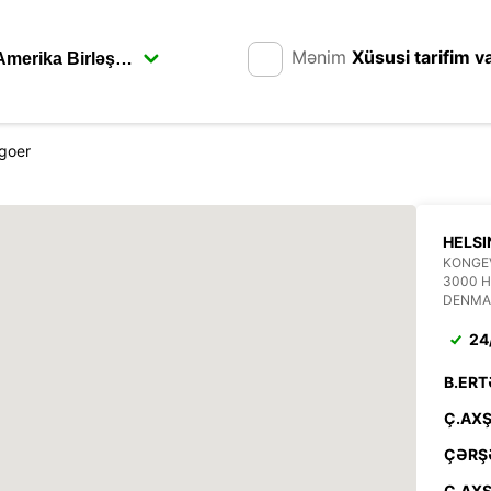
Mənim
Xüsusi tarifim v
ngoer
HELSI
KONGE
3000 
DENMA
24
B.ERT
Ç.AXŞ
ÇƏRŞ
C.AXŞ