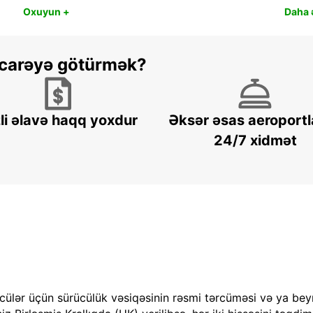
Oxuyun +
Daha ə
 icarəyə götürmək?
li əlavə haqq yoxdur
Əksər əsas aeroportl
24/7 xidmət
cülər üçün sürücülük vəsiqəsinin rəsmi tərcüməsi və ya bey