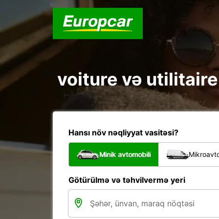
voiture və utilitair
Hansı növ nəqliyyat vasitəsi?
Minik avtomobili
Mikroavto
Götürülmə və təhvilvermə yeri