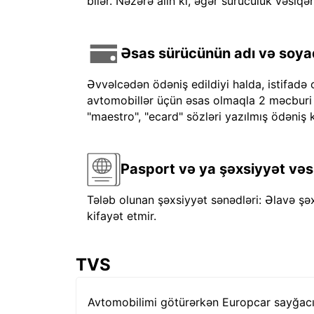
bilər. Nəzərə alın ki, əgər sürücülük vəsiqən
Əsas sürücünün adı və soyadı
Əvvəlcədən ödəniş edildiyi halda, istifadə 
avtomobillər üçün əsas olmaqla 2 məcburi kre
"maestro", "ecard" sözləri yazılmış ödəniş k
Pasport və ya şəxsiyyət vəs
Tələb olunan şəxsiyyət sənədləri: Əlavə şə
kifayət etmir.
TVS
Avtomobilimi götürərkən Europcar sayğacı