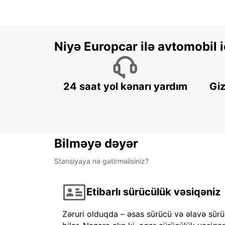
Niyə Europcar ilə avtomobil
24 saat yol kənarı yardım
Giz
Bilməyə dəyər
Stansiyaya nə gətirməlisiniz?
Etibarlı sürücülük vəsiqəniz
Zəruri olduqda – əsas sürücü və əlavə sürü