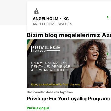
ANGELHOLM - IKC
ANGELHOLM - SWEDEN
Bizim bloq məqalələrimiz Az
HERLEV - IKC -
HERLEV - DENMARK
Hər icarədən daha çox faydalan
Privilege For You Loyallıq Proqramı
Pulsuz qoşul