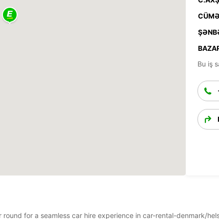
CÜMƏ
ŞƏNB
BAZAR
Bu iş s
ar round for a seamless car hire experience in car-rental-denmark/he