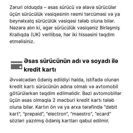
Zəruri olduqda – əsas sürücü və əlavə sürücülər
üçün sürücülük vəsiqəsinin rəsmi tərcüməsi və ya
beynəlxalq sürücülük vəsiqəsi tələb oluna bilər.
Nəzərə alın ki, əgər sürücülük vəsiqəniz Birləşmiş
Krallıqda (UK) verilibsə, hər iki hissəsini təqdim
etməlisiniz.
Əsas sürücünün adı və soyadı ilə
kredit kartı
Əvvəlcədən ödəniş edildiyi halda, istifadə olunan
kredit kartı sürücünün adına olmalı və avtomobil
götürülərkən təqdim edilməlidir. Bəzi avtomobillər
üçün əsas olmaqla 2 məcburi kredit kartı tələb
oluna bilər. Kartın ön və ya arxa tərəfində "debit
kart", "prepaid", "electron", "maestro", "ecard"
sözləri yazılmış ödəniş kartları qəbul edilmir.