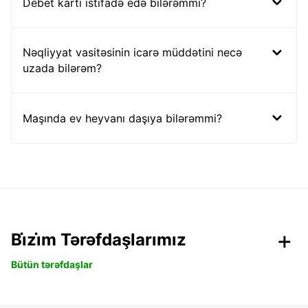
Debet kartı istifadə edə bilərəmmi?
Nəqliyyat vasitəsinin icarə müddətini necə
uzada bilərəm?
Maşında ev heyvanı daşıya bilərəmmi?
Bi̇zi̇m Tərəfdaşlarımız
Bütün tərəfdaşlar