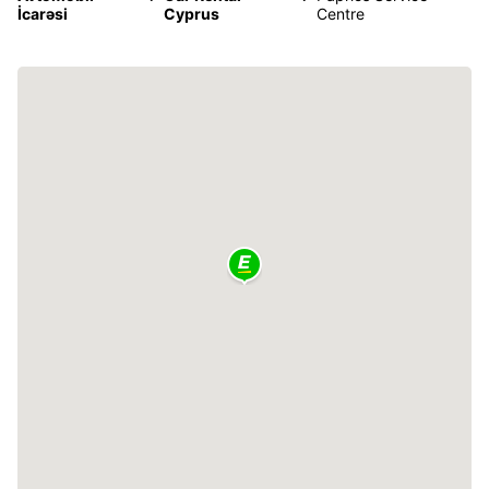
İcarəsi
Cyprus
Centre