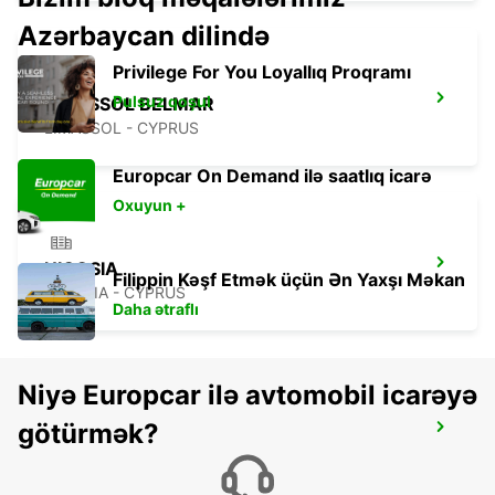
Azərbaycan dilində
Privilege For You Loyallıq Proqramı
Pulsuz qoşul
LIMASSOL BELMAR
LIMASSOL - CYPRUS
Europcar On Demand ilə saatlıq icarə
Oxuyun +
NICOSIA
Filippin Kəşf Etmək üçün Ən Yaxşı Məkan
NICOSIA - CYPRUS
Daha ətraflı
Niyə Europcar ilə avtomobil icarəyə
götürmək?
LARNACA
LARNACA - CYPRUS