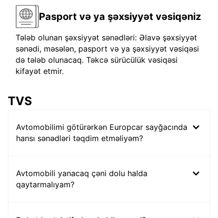
Pasport və ya şəxsiyyət vəsiqəniz
Tələb olunan şəxsiyyət sənədləri: Əlavə şəxsiyyət
sənədi, məsələn, pasport və ya şəxsiyyət vəsiqəsi
də tələb olunacaq. Təkcə sürücülük vəsiqəsi
kifayət etmir.
TVS
Avtomobilimi götürərkən Europcar sayğacında
hansı sənədləri təqdim etməliyəm?
Avtomobili yanacaq çəni dolu halda
qaytarmalıyam?