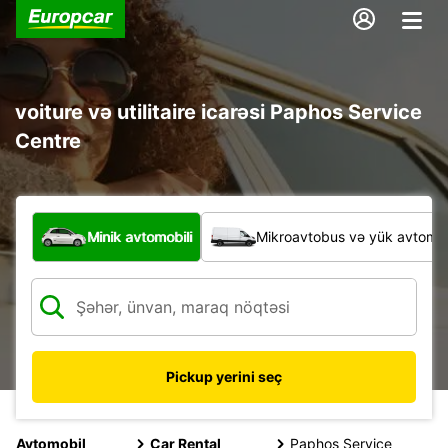
voiture və utilitaire icarəsi Paphos Service
Centre
Hansı növ nəqliyyat vasitəsi?
Minik avtomobili
Mikroavtobus və yük avtomobi
Pickup yerini seç
Avtomobil
Car Rental
Paphos Service