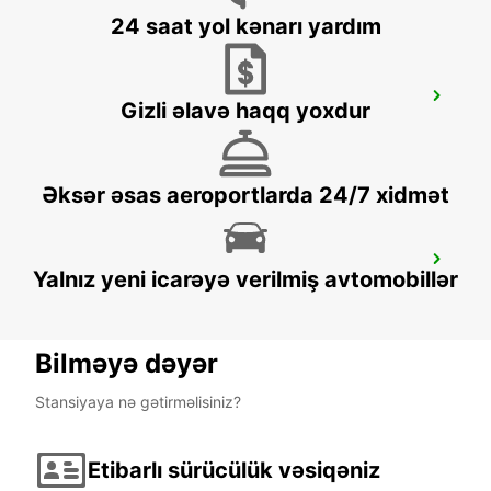
24 saat yol kənarı yardım
LARNACA INTERNATIONAL AIRPORT
Gizli əlavə haqq yoxdur
LARNACA - CYPRUS
Əksər əsas aeroportlarda 24/7 xidmət
PROTARAS
Yalnız yeni icarəyə verilmiş avtomobillər
PROTARAS - CYPRUS
Bilməyə dəyər
Stansiyaya nə gətirməlisiniz?
Etibarlı sürücülük vəsiqəniz