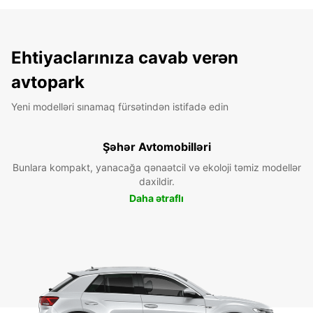
Ehtiyaclarınıza cavab verən
avtopark
Yeni modelləri sınamaq fürsətindən istifadə edin
Şəhər Avtomobilləri
Bunlara kompakt, yanacağa qənaətcil və ekoloji təmiz modellər
daxildir.
Daha ətraflı