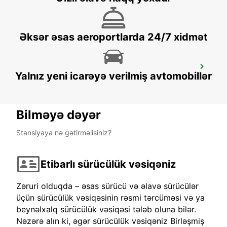
WINDHOEK - NAMIBIA
Əksər əsas aeroportlarda 24/7 xidmət
MAFIKENG
Yalnız yeni icarəyə verilmiş avtomobillər
MAFIKENG - SOUTH AFRICA
Bilməyə dəyər
Stansiyaya nə gətirməlisiniz?
Etibarlı sürücülük vəsiqəniz
Zəruri olduqda – əsas sürücü və əlavə sürücülər
üçün sürücülük vəsiqəsinin rəsmi tərcüməsi və ya
beynəlxalq sürücülük vəsiqəsi tələb oluna bilər.
Nəzərə alın ki, əgər sürücülük vəsiqəniz Birləşmiş