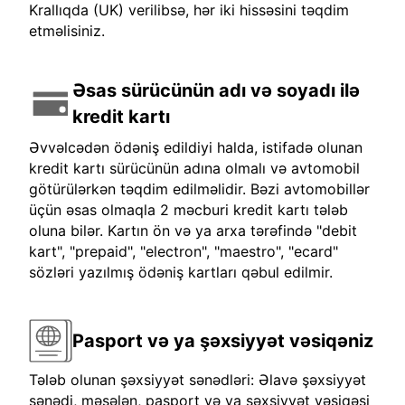
Krallıqda (UK) verilibsə, hər iki hissəsini təqdim
etməlisiniz.
Əsas sürücünün adı və soyadı ilə
kredit kartı
Əvvəlcədən ödəniş edildiyi halda, istifadə olunan
kredit kartı sürücünün adına olmalı və avtomobil
götürülərkən təqdim edilməlidir. Bəzi avtomobillər
üçün əsas olmaqla 2 məcburi kredit kartı tələb
oluna bilər. Kartın ön və ya arxa tərəfində "debit
kart", "prepaid", "electron", "maestro", "ecard"
sözləri yazılmış ödəniş kartları qəbul edilmir.
Pasport və ya şəxsiyyət vəsiqəniz
Tələb olunan şəxsiyyət sənədləri: Əlavə şəxsiyyət
sənədi, məsələn, pasport və ya şəxsiyyət vəsiqəsi