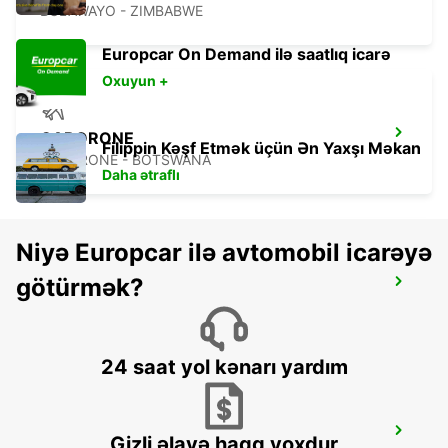
BULAWAYO - ZIMBABWE
Europcar On Demand ilə saatlıq icarə
Oxuyun +
GABORONE
Filippin Kəşf Etmək üçün Ən Yaxşı Məkan
GABORONE - BOTSWANA
Daha ətraflı
Niyə Europcar ilə avtomobil icarəyə
götürmək?
TSUMEB
TSUMEB - NAMIBIA
24 saat yol kənarı yardım
WINDHOEK AIRPORT
Gizli əlavə haqq yoxdur