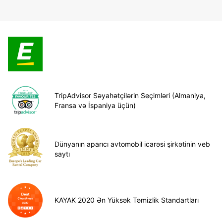
TripAdvisor Səyahətçilərin Seçimləri (Almaniya,
Fransa və İspaniya üçün)
Dünyanın aparıcı avtomobil icarəsi şirkətinin veb
saytı
KAYAK 2020 Ən Yüksək Təmizlik Standartları