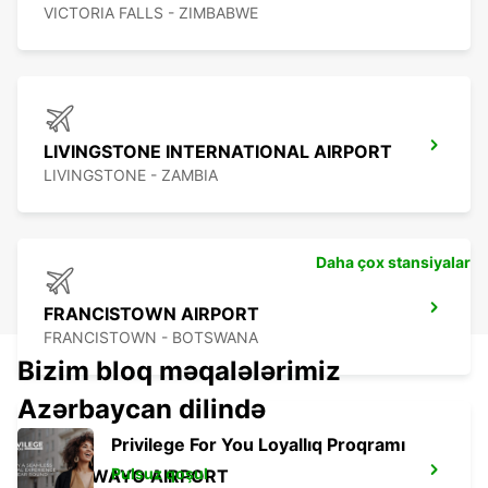
VICTORIA FALLS - ZIMBABWE
LIVINGSTONE INTERNATIONAL AIRPORT
LIVINGSTONE - ZAMBIA
Daha çox stansiyalar
FRANCISTOWN AIRPORT
FRANCISTOWN - BOTSWANA
Bizim bloq məqalələrimiz
Azərbaycan dilində
Privilege For You Loyallıq Proqramı
Pulsuz qoşul
BULAWAYO AIRPORT