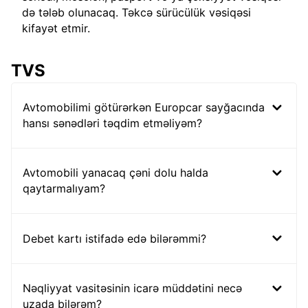
də tələb olunacaq. Təkcə sürücülük vəsiqəsi
kifayət etmir.
TVS
Avtomobilimi götürərkən Europcar sayğacında
hansı sənədləri təqdim etməliyəm?
Avtomobili yanacaq çəni dolu halda
qaytarmalıyam?
Debet kartı istifadə edə bilərəmmi?
Nəqliyyat vasitəsinin icarə müddətini necə
uzada bilərəm?