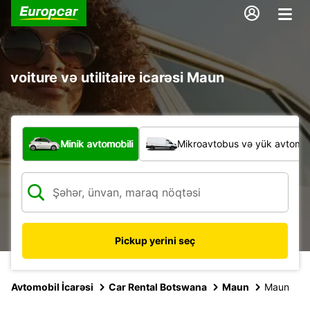
voiture və utilitaire icarəsi Maun
Hansı növ nəqliyyat vasitəsi?
Minik avtomobili
Mikroavtobus və yük avtomobi
Pickup yerini seç
Avtomobil İcarəsi
Car Rental Botswana
Maun
Maun