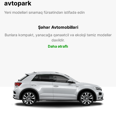
avtopark
Yeni modelləri sınamaq fürsətindən istifadə edin
Şəhər Avtomobilləri
Bunlara kompakt, yanacağa qənaətcil və ekoloji təmiz modellər
daxildir.
Daha ətraflı