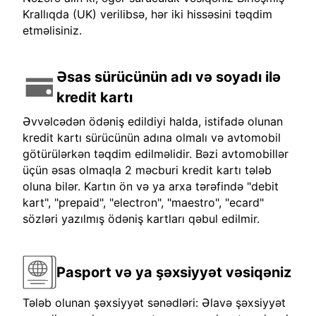
Krallıqda (UK) verilibsə, hər iki hissəsini təqdim
etməlisiniz.
Əsas sürücünün adı və soyadı ilə
kredit kartı
Əvvəlcədən ödəniş edildiyi halda, istifadə olunan
kredit kartı sürücünün adına olmalı və avtomobil
götürülərkən təqdim edilməlidir. Bəzi avtomobillər
üçün əsas olmaqla 2 məcburi kredit kartı tələb
oluna bilər. Kartın ön və ya arxa tərəfində "debit
kart", "prepaid", "electron", "maestro", "ecard"
sözləri yazılmış ödəniş kartları qəbul edilmir.
Pasport və ya şəxsiyyət vəsiqəniz
Tələb olunan şəxsiyyət sənədləri: Əlavə şəxsiyyət