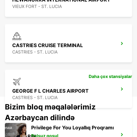
VIEUX FORT - ST. LUCIA
CASTRIES CRUISE TERMINAL
CASTRIES - ST. LUCIA
Daha çox stansiyalar
GEORGE F L CHARLES AIRPORT
CASTRIES - ST. LUCIA
Bizim bloq məqalələrimiz
Azərbaycan dilində
Privilege For You Loyallıq Proqramı
Pulsuz qoşul
LE MARIN