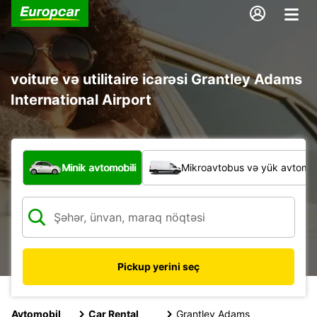
voiture və utilitaire icarəsi Grantley Adams
International Airport
Hansı növ nəqliyyat vasitəsi?
Minik avtomobili
Mikroavtobus və yük avtomobi
Pickup yerini seç
Avtomobil
Car Rental
Grantley Adams