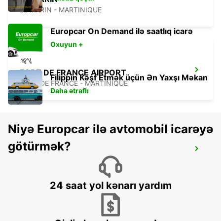
LE MARIN - MARTINIQUE
Europcar On Demand ilə saatlıq icarə
Oxuyun +
FORT DE FRANCE AIRPORT
Filippin Kəşf Etmək üçün Ən Yaxşı Məkan
FORT DE FRANCE - MARTINIQUE
Daha ətraflı
Niyə Europcar ilə avtomobil icarəyə
götürmək?
ANR ROBINSON INTERNATIONAL
AIRPORT
CROWN POINT - TRINIDAD AND TOBAGO
24 saat yol kənarı yardım