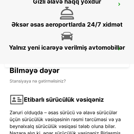
Gizli əlavə haqq yoxdur
PIARCO INTERNATIONAL AIRPORT
PORT OF SPAIN - TRINIDAD AND TOBAGO
Əksər əsas aeroportlarda 24/7 xidmət
Yalnız yeni icarəyə verilmiş avtomobillər
THE ARCADE - HILTON TRINIDAD
PORT OF SPAIN - TRINIDAD AND TOBAGO
Bilməyə dəyər
Stansiyaya nə gətirməlisiniz?
Etibarlı sürücülük vəsiqəniz
Zəruri olduqda – əsas sürücü və əlavə sürücülər
üçün sürücülük vəsiqəsinin rəsmi tərcüməsi və ya
beynəlxalq sürücülük vəsiqəsi tələb oluna bilər.
Nəzərə alın ki, əgər sürücülük vəsiqəniz Birləşmiş