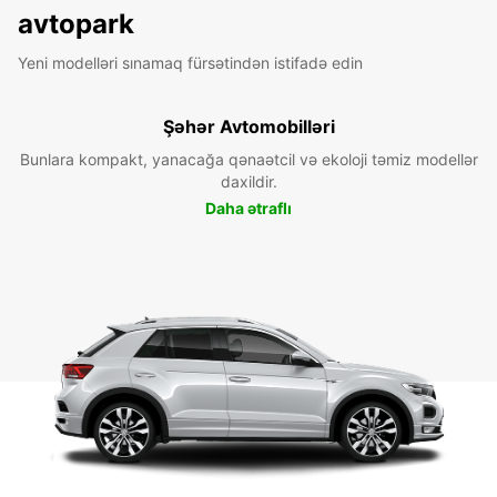
avtopark
Yeni modelləri sınamaq fürsətindən istifadə edin
Şəhər Avtomobilləri
Bunlara kompakt, yanacağa qənaətcil və ekoloji təmiz modellər
daxildir.
Daha ətraflı