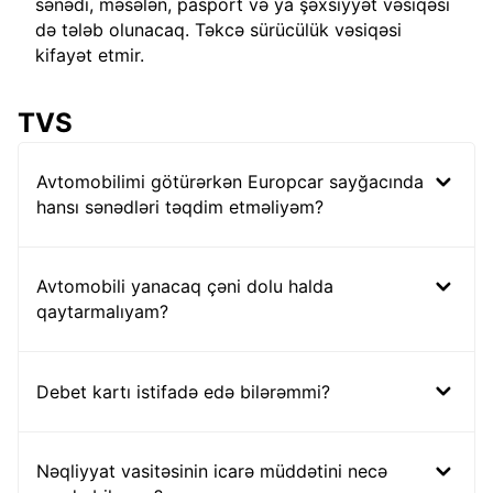
sənədi, məsələn, pasport və ya şəxsiyyət vəsiqəsi
də tələb olunacaq. Təkcə sürücülük vəsiqəsi
kifayət etmir.
TVS
Avtomobilimi götürərkən Europcar sayğacında
hansı sənədləri təqdim etməliyəm?
Avtomobili yanacaq çəni dolu halda
qaytarmalıyam?
Debet kartı istifadə edə bilərəmmi?
Nəqliyyat vasitəsinin icarə müddətini necə