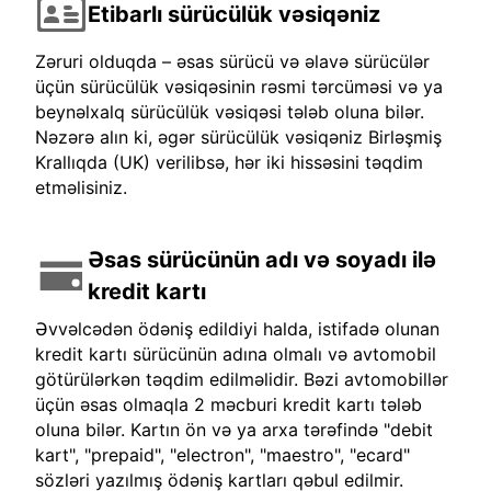
Etibarlı sürücülük vəsiqəniz
Zəruri olduqda – əsas sürücü və əlavə sürücülər
üçün sürücülük vəsiqəsinin rəsmi tərcüməsi və ya
beynəlxalq sürücülük vəsiqəsi tələb oluna bilər.
Nəzərə alın ki, əgər sürücülük vəsiqəniz Birləşmiş
Krallıqda (UK) verilibsə, hər iki hissəsini təqdim
etməlisiniz.
Əsas sürücünün adı və soyadı ilə
kredit kartı
Əvvəlcədən ödəniş edildiyi halda, istifadə olunan
kredit kartı sürücünün adına olmalı və avtomobil
götürülərkən təqdim edilməlidir. Bəzi avtomobillər
üçün əsas olmaqla 2 məcburi kredit kartı tələb
oluna bilər. Kartın ön və ya arxa tərəfində "debit
kart", "prepaid", "electron", "maestro", "ecard"
sözləri yazılmış ödəniş kartları qəbul edilmir.