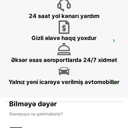
ALBERT PARK - AUSTRALIA
24 saat yol kənarı yardım
Gizli əlavə haqq yoxdur
MELBOURNE HOPPERS CROSSING
HOPPERS CROSSING - AUSTRALIA
Əksər əsas aeroportlarda 24/7 xidmət
Yalnız yeni icarəyə verilmiş avtomobillər
MELBOURNE BLACKBURN
BLACKBURN - AUSTRALIA
Bilməyə dəyər
Stansiyaya nə gətirməlisiniz?