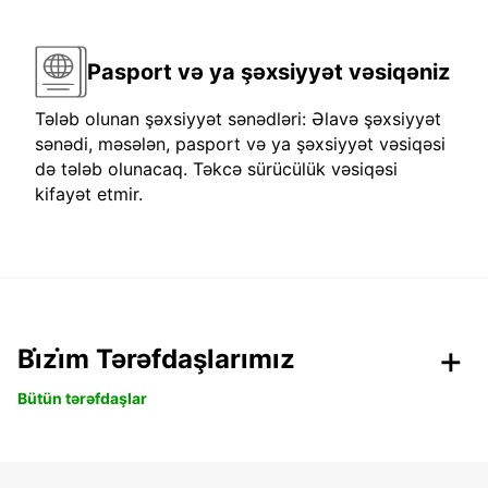
Pasport və ya şəxsiyyət vəsiqəniz
Tələb olunan şəxsiyyət sənədləri: Əlavə şəxsiyyət
sənədi, məsələn, pasport və ya şəxsiyyət vəsiqəsi
də tələb olunacaq. Təkcə sürücülük vəsiqəsi
kifayət etmir.
Bi̇zi̇m Tərəfdaşlarımız
Bütün tərəfdaşlar