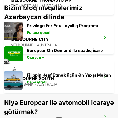
MELBOURNE THOMASTOWN
THOMASTOWN - AUSTRALIA
Bizim bloq məqalələrimiz
Azərbaycan dilində
Privilege For You Loyallıq Proqramı
Pulsuz qoşul
MELBOURNE CITY
MELBOURNE - AUSTRALIA
Europcar On Demand ilə saatlıq icarə
Oxuyun +
Filippin Kəşf Etmək üçün Ən Yaxşı Məkan
MELBOURNE SOUTH
Daha ətraflı
SOUTHBANK - AUSTRALIA
Niyə Europcar ilə avtomobil icarəyə
götürmək?
MELBOURNE ALBERT PARK