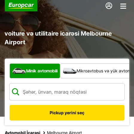
voiture və utilitaire icarəsi Melbourne
Airport
Hansı növ nəqliyyat vasitəsi?
Minik avtomobili
Mikroavtobus və yük avtomobi
Pickup yerini seç
Avtomobil İcarəsi
Melbourne Airport