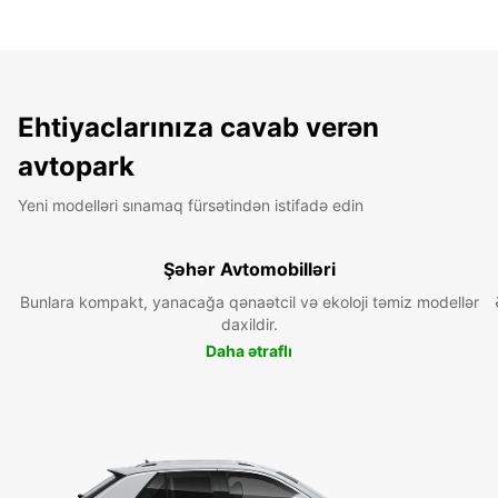
Ehtiyaclarınıza cavab verən
avtopark
Yeni modelləri sınamaq fürsətindən istifadə edin
Şəhər Avtomobilləri
Bunlara kompakt, yanacağa qənaətcil və ekoloji təmiz modellər
daxildir.
Daha ətraflı