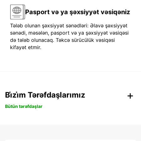
Pasport və ya şəxsiyyət vəsiqəniz
Tələb olunan şəxsiyyət sənədləri: Əlavə şəxsiyyət
sənədi, məsələn, pasport və ya şəxsiyyət vəsiqəsi
də tələb olunacaq. Təkcə sürücülük vəsiqəsi
kifayət etmir.
Bi̇zi̇m Tərəfdaşlarımız
Bütün tərəfdaşlar