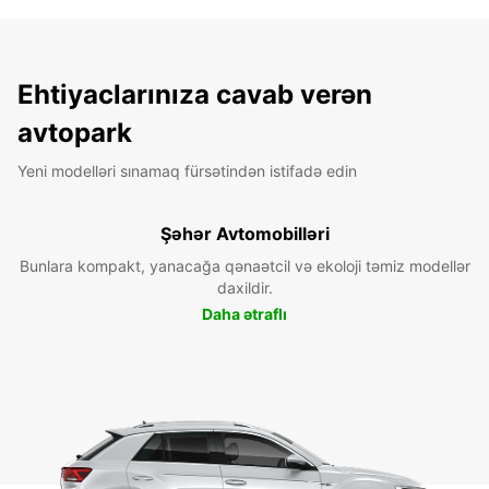
Ehtiyaclarınıza cavab verən
avtopark
Yeni modelləri sınamaq fürsətindən istifadə edin
Şəhər Avtomobilləri
Bunlara kompakt, yanacağa qənaətcil və ekoloji təmiz modellər
daxildir.
Daha ətraflı