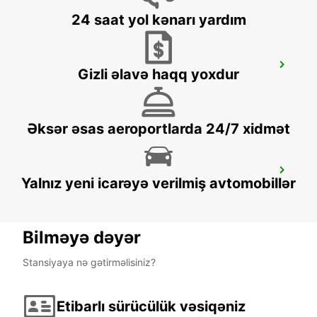
24 saat yol kənarı yardım
MELBOURNE FRANKSTON
Gizli əlavə haqq yoxdur
FRANKSTON - AUSTRALIA
Əksər əsas aeroportlarda 24/7 xidmət
MELBOURNE DANDENONG
Yalnız yeni icarəyə verilmiş avtomobillər
DANDENONG - AUSTRALIA
Bilməyə dəyər
Stansiyaya nə gətirməlisiniz?
Etibarlı sürücülük vəsiqəniz