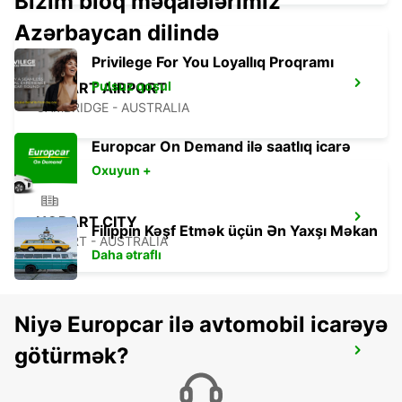
Bizim bloq məqalələrimiz
Azərbaycan dilində
Privilege For You Loyallıq Proqramı
Pulsuz qoşul
HOBART AIRPORT
CAMBRIDGE - AUSTRALIA
Europcar On Demand ilə saatlıq icarə
Oxuyun +
HOBART CITY
Filippin Kəşf Etmək üçün Ən Yaxşı Məkan
HOBART - AUSTRALIA
Daha ətraflı
Niyə Europcar ilə avtomobil icarəyə
götürmək?
BAIRNSDALE
BAIRNSDALE - AUSTRALIA