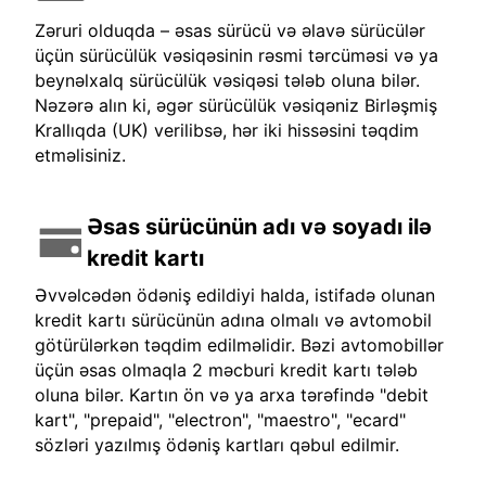
Zəruri olduqda – əsas sürücü və əlavə sürücülər
üçün sürücülük vəsiqəsinin rəsmi tərcüməsi və ya
beynəlxalq sürücülük vəsiqəsi tələb oluna bilər.
Nəzərə alın ki, əgər sürücülük vəsiqəniz Birləşmiş
Krallıqda (UK) verilibsə, hər iki hissəsini təqdim
etməlisiniz.
Əsas sürücünün adı və soyadı ilə
kredit kartı
Əvvəlcədən ödəniş edildiyi halda, istifadə olunan
kredit kartı sürücünün adına olmalı və avtomobil
götürülərkən təqdim edilməlidir. Bəzi avtomobillər
üçün əsas olmaqla 2 məcburi kredit kartı tələb
oluna bilər. Kartın ön və ya arxa tərəfində "debit
kart", "prepaid", "electron", "maestro", "ecard"
sözləri yazılmış ödəniş kartları qəbul edilmir.