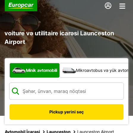
voiture və utilitaire icarəsi Launceston
Airport
Hansı növ nəqliyyat vasitəsi?
Minik avtomobili
Mikroavtobus və yük avtomobi
Pickup yerini seç
Avtomobil İcarəsi
Launceston
Launceston Airport