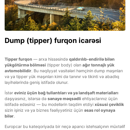
Dump (tipper) furqon icarəsi
Tipper furqon
— arxa hissəsində
qaldırılıb-endirilə bilən
yükgötürmə bölməsi
(tipper body) olan
ağır tonnajlı yük
avtomobilidir
. Bu nəqliyyat vasitələri həmçinin
dump maşınları
və ya tipper yük maşınları kimi də tanınır və tikinti və abadlıq
layihələrində geniş istifadə olunur.
İstər
eviniz üçün bağ tullantıları və ya landşaft materialları
daşıyasınız, istərsə də
sənaye məqsədli
ehtiyaclarınız üçün
istifadə edəsiniz — bu modellərin təqdim etdiyi
xüsusi çeviklik
sizin işiniz və ya biznes fəaliyyətiniz üçün
əsas rol oynaya
bilər
.
Europcar bu kateqoriyada bir neçə aparıcı istehsalçının müxtəlif