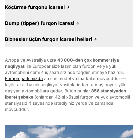
Köçürmə furqonu icarəsi
Dump (tipper) furqon icarəsi
Bizneslər üçün furqon icarəsi həlləri
Avropa və Avstraliya üzrə
43 000-dən çox kommersiya
nəqliyyatı
ilə Europcar sizə lazım olan furqon və ya yük
avtomobilini cəmi 4 iş saatı ərzində təqdim etməyə hazırdır.
Furqon parkımızda
ən son model və markalar mövcuddur —
kiçik təkər bazalı nəqliyyat vasitələrindən tutmuş böyük yük
daşıyan avtomobillərə qədər. Bütün bunlar
856 stansiyadan
ibarət şəbəkə
(onlardan 42-si xüsusi furqon və yük avtomobili
stansiyasıdır) sayəsində istədiyiniz yerdə və zamanda
mövcuddur.