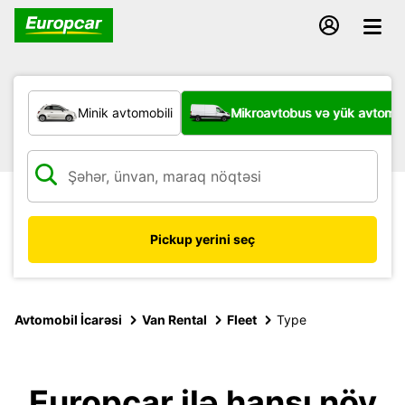
Hansı növ nəqliyyat vasitəsi?
Minik avtomobili
Mikroavtobus və yük avtomobi
Pickup yerini seç
Avtomobil İcarəsi
Van Rental
Fleet
Type
Europcar ilə hansı növ