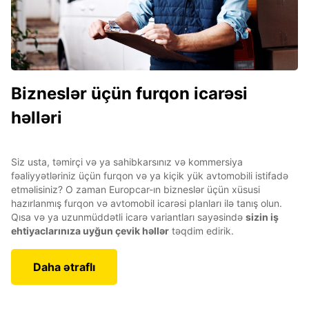
Bizneslər üçün furqon icarəsi
həlləri
Siz usta, təmirçi və ya sahibkarsınız və kommersiya
fəaliyyətləriniz üçün furqon və ya kiçik yük avtomobili istifadə
etməlisiniz? O zaman Europcar-ın bizneslər üçün xüsusi
hazırlanmış furqon və avtomobil icarəsi planları ilə tanış olun.
Qısa və ya uzunmüddətli icarə variantları sayəsində
sizin iş
ehtiyaclarınıza uyğun çevik həllər
təqdim edirik.
Daha ətraflı