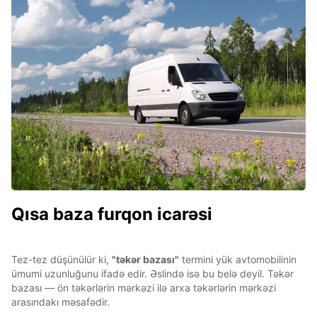
Qısa baza furqon icarəsi
Tez-tez düşünülür ki,
"təkər bazası"
termini yük avtomobilinin
ümumi uzunluğunu ifadə edir. Əslində isə bu belə deyil. Təkər
bazası — ön təkərlərin mərkəzi ilə arxa təkərlərin mərkəzi
arasındakı məsafədir.