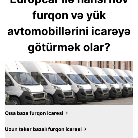
furqon və yük
avtomobillərini icarəyə
götürmək olar?
Qısa baza furqon icarəsi
Uzun təkər bazalı furqon icarəsi