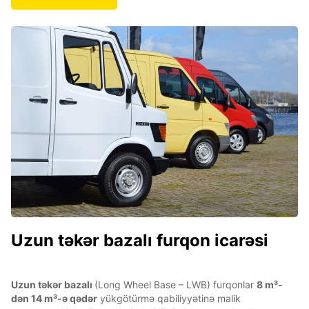
Uzun təkər bazalı furqon icarəsi
Uzun təkər bazalı
(Long Wheel Base – LWB) furqonlar
8 m³-
dən 14 m³-ə qədər
yükgötürmə qabiliyyətinə malik