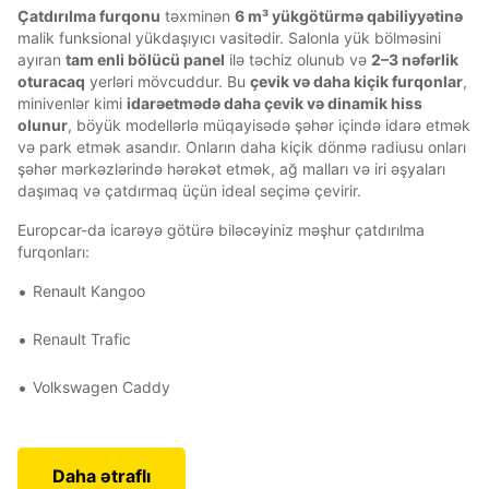
Çatdırılma furqonu
təxminən
6 m³ yükgötürmə qabiliyyətinə
malik funksional yükdaşıyıcı vasitədir. Salonla yük bölməsini
ayıran
tam enli bölücü panel
ilə təchiz olunub və
2–3 nəfərlik
oturacaq
yerləri mövcuddur. Bu
çevik və daha kiçik furqonlar
,
minivenlər kimi
idarəetmədə daha çevik və dinamik hiss
olunur
, böyük modellərlə müqayisədə şəhər içində idarə etmək
və park etmək asandır. Onların daha kiçik dönmə radiusu onları
şəhər mərkəzlərində hərəkət etmək, ağ malları və iri əşyaları
daşımaq və çatdırmaq üçün ideal seçimə çevirir.
Europcar-da icarəyə götürə biləcəyiniz məşhur çatdırılma
furqonları:
Renault Kangoo
Renault Trafic
Volkswagen Caddy
Daha ətraflı