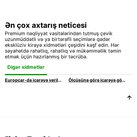
Ən çox axtarış neticesi
Premium nəqliyyat vasitələrindən tutmuş çevik
uzunmüddətli və ya birtərəfli seçimlərə qədər
eksklüziv kirayə xidmətləri çeşidini kəşf edin. Hər
səyahətdə rahatlıq, rahatlıq və mükəmməllik təmin
etmək üçün hazırlanmış bir təcrübə.
Digər xidmətlər
Europcar-da icarəyə verilən yük avtomobilərin brendləri
Ölçüsünə görə icarəyə götürülən mikroavtobuslar və yük maşınları