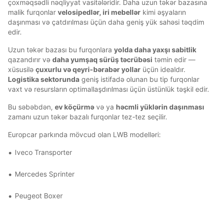
çoxməqsədli nəqliyyat vasitələridir. Daha uzun təkər bazasına
malik furqonlar
velosipedlər, iri mebellər
kimi əşyaların
daşınması və çatdırılması üçün daha geniş yük sahəsi təqdim
edir.
Uzun təkər bazası bu furqonlara
yolda daha yaxşı sabitlik
qazandırır və
daha yumşaq sürüş təcrübəsi
təmin edir —
xüsusilə
çuxurlu və qeyri-bərabər yollar
üçün idealdır.
Logistika sektorunda
geniş istifadə olunan bu tip furqonlar
vaxt və resursların optimallaşdırılması üçün üstünlük təşkil edir.
Bu səbəbdən,
ev köçürmə
və ya
həcmli yüklərin daşınması
zamanı uzun təkər bazalı furqonlar tez-tez seçilir.
Europcar parkında mövcud olan LWB modelləri:
Iveco Transporter
Mercedes Sprinter
Peugeot Boxer