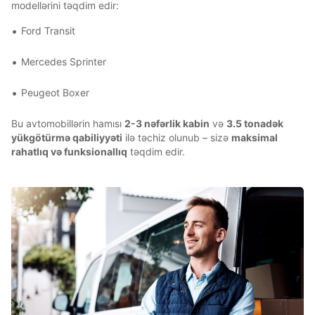
modellərini təqdim edir:
Ford Transit
Mercedes Sprinter
Peugeot Boxer
Bu avtomobillərin hamısı
2-3 nəfərlik kabin
və
3.5 tonadək
yükgötürmə qabiliyyəti
ilə təchiz olunub – sizə
maksimal
rahatlıq və funksionallıq
təqdim edir.