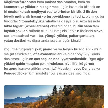
Köçürmə furqonları
həm
məişət daşınmaları
, həm də
kommersiya yüklərinin daşınması
üçün lazım ola biləcək
ən
iri çoxfunksiyalı nəqliyyat vasitələrindən biridir
.
2 litrdən
böyük mühərrik həcmi
və
turboyükləmə
ilə təchiz olunmuş bu
furqonlar
1 tonadək yükü rahatlıqla
daşıya bilir. Arxa hissədə
təkər tağları (wheel arches)
olmadığından,
bütün sahə tam
faydalı şəkildə
istifadə olunur. Həmçinin kabinin üstündə
əlavə
saxlama sahəsi
var – bu,
yüngül yüklər, paltar çantaları,
yataq dəstləri
və digər xırda əşyalar üçün idealdır.
Köçürmə furqonları
şkaf, piano
və ya
böyük buzdolabı
kimi iri
məişət texnikaları,
ofis avadanlıqları
və digər böyük yüklərin
daşınması üçün
ən çox seçilən nəqliyyat vasitəsidir
. Əgər
ağır
yükləri qaldırmaqdan çəkinirsinizsə
, niyə
liftli köçürmə
furqonu
icarəyə götürməyəsiniz? Məsələn:
Iveco Daily
və ya
Peugeot Boxer
kimi modellər bu iş üçün ideal seçimdir.