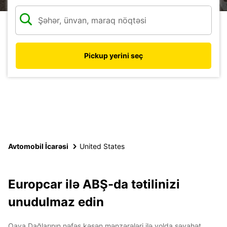
Pickup yerini seç
Avtomobil İcarəsi
United States
Europcar ilə ABŞ-da tətilinizi
unudulmaz edin
Qaya Dağlarının nəfəs kəsən mənzərələri ilə yolda səyahət