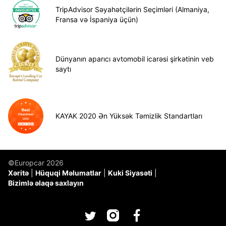
TripAdvisor Səyahətçilərin Seçimləri (Almaniya,
Fransa və İspaniya üçün)
Dünyanın aparıcı avtomobil icarəsi şirkətinin veb
saytı
KAYAK 2020 Ən Yüksək Təmizlik Standartları
©Europcar 2026
Xəritə
Hüquqi Məlumatlar
Kuki Siyasəti
Bizimlə əlaqə saxlayın