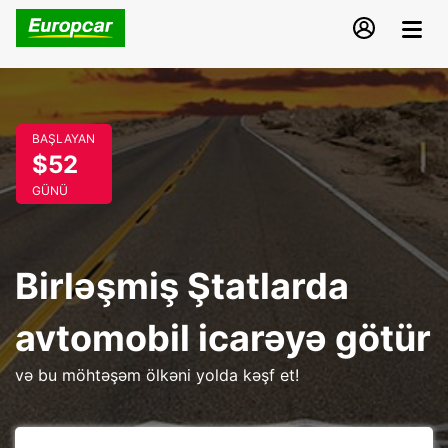
BAŞLAYAN
$52
GÜNÜ
Birləşmiş Ştatlarda
avtomobil icarəyə götür
və bu möhtəşəm ölkəni yolda kəşf et!