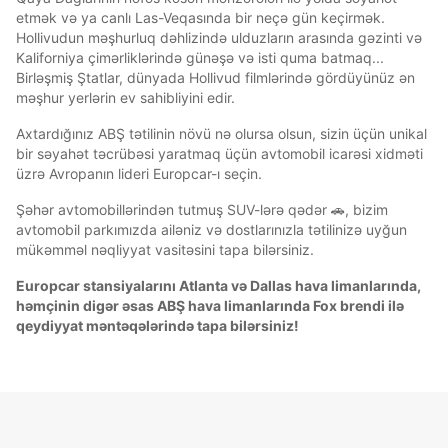
etmək və ya canlı Las-Veqasında bir neçə gün keçirmək.
Hollivudun məşhurluq dəhlizində ulduzların arasında gəzinti və
Kaliforniya çimərliklərində günəşə və isti quma batmaq...
Birləşmiş Ştatlar, dünyada Hollivud filmlərində gördüyünüz ən
məşhur yerlərin ev sahibliyini edir.
Axtardığınız ABŞ tətilinin növü nə olursa olsun, sizin üçün unikal
bir səyahət təcrübəsi yaratmaq üçün avtomobil icarəsi xidməti
üzrə Avropanın lideri Europcar-ı seçin.
Şəhər avtomobillərindən tutmuş SUV-lərə qədər 🚗, bizim
avtomobil parkımızda ailəniz və dostlarınızla tətilinizə uyğun
mükəmməl nəqliyyat vasitəsini tapa bilərsiniz.
Europcar stansiyalarını Atlanta və Dallas hava limanlarında,
həmçinin digər əsas ABŞ hava limanlarında Fox brendi ilə
qeydiyyat məntəqələrində tapa bilərsiniz!