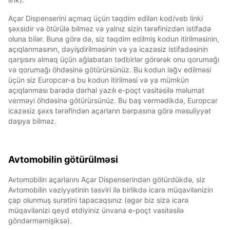
Açar Dispenserini açmaq üçün təqdim edilən kod/veb linki
şəxsidir və ötürülə bilməz və yalnız sizin tərəfinizdən istifadə
oluna bilər. Buna görə də, siz təqdim edilmiş kodun itirilməsinin,
açıqlanmasının, dəyişdirilməsinin və ya icazəsiz istifadəsinin
qarşısını almaq üçün ağlabatan tədbirlər görərək onu qorumağı
və qorumağı öhdəsinə götürürsünüz. Bu kodun ləğv edilməsi
üçün siz Europcar-a bu kodun itirilməsi və ya mümkün
açıqlanması barədə dərhal yazılı e-poçt vasitəsilə məlumat
verməyi öhdəsinə götürürsünüz. Bu baş vermədikdə, Europcar
icazəsiz şəxs tərəfindən açarların bərpasına görə məsuliyyət
daşıya bilməz.
Avtomobilin götürülməsi
Avtomobilin açarlarını Açar Dispenserindən götürdükdə, siz
Avtomobilin vəziyyətinin təsviri ilə birlikdə icarə müqavilənizin
çap olunmuş surətini tapacaqsınız (əgər biz sizə icarə
müqavilənizi qeyd etdiyiniz ünvana e-poçt vasitəsilə
göndərməmişiksə).