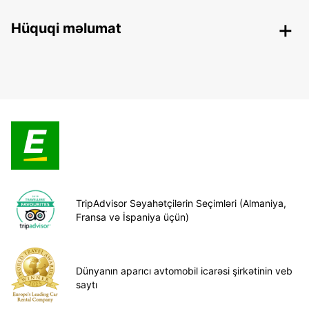
Hüquqi məlumat
TripAdvisor Səyahətçilərin Seçimləri (Almaniya,
Fransa və İspaniya üçün)
Dünyanın aparıcı avtomobil icarəsi şirkətinin veb
saytı