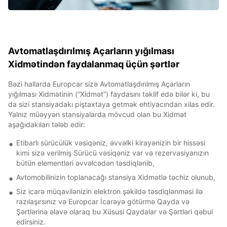
Avtomatlaşdırılmış Açarların yığılması
Xidmətindən faydalanmaq üçün şərtlər
Bəzi hallarda Europcar sizə Avtomatlaşdırılmış Açarların
yığılması Xidmətinin (“Xidmət”) faydasını təklif edə bilər ki, bu
da sizi stansiyadakı piştaxtaya getmək ehtiyacından xilas edir.
Yalnız müəyyən stansiyalarda mövcud olan bu Xidmət
aşağıdakıları tələb edir:
Etibarlı sürücülük vəsiqəniz, əvvəlki kirayənizin bir hissəsi
kimi sizə verilmiş Sürücü vəsiqəniz var və rezervasiyanızın
bütün elementləri əvvəlcədən təsdiqlənib,
Avtomobilinizin toplanacağı stansiya Xidmətlə təchiz olunub,
Siz icarə müqavilənizin elektron şəkildə təsdiqlənməsi ilə
razılaşırsınız və Europcar İcarəyə götürmə Qayda və
Şərtlərinə əlavə olaraq bu Xüsusi Qaydalar və Şərtləri qəbul
edirsiniz.