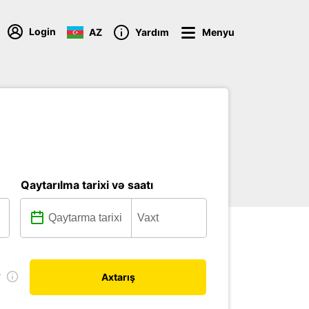
Login
AZ
Yardım
Menyu
Qaytarılma tarixi və saatı
r
Axtarış