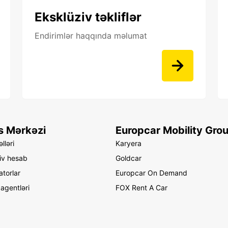
Eksklüziv təkliflər
Endirimlər haqqında məlumat
s Mərkəzi
Europcar Mobility Gro
lləri
Karyera
iv hesab
Goldcar
atorlar
Europcar On Demand
agentləri
FOX Rent A Car