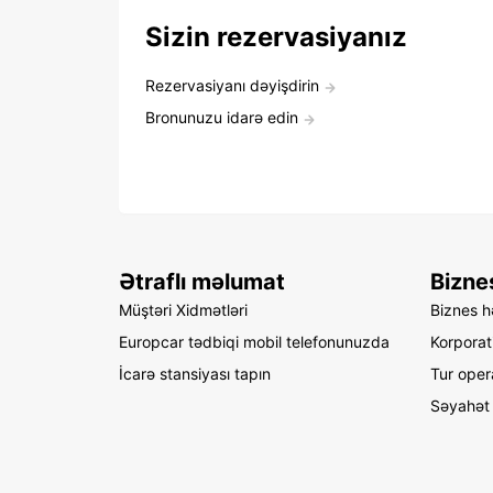
Sizin rezervasiyanız
Rezervasiyanı dəyişdirin
Bronunuzu idarə edin
Ətraflı məlumat
Bizne
Müştəri Xidmətləri
Biznes hə
Europcar tədbiqi mobil telefonunuzda
Korporat
İcarə stansiyası tapın
Tur oper
Səyahət 