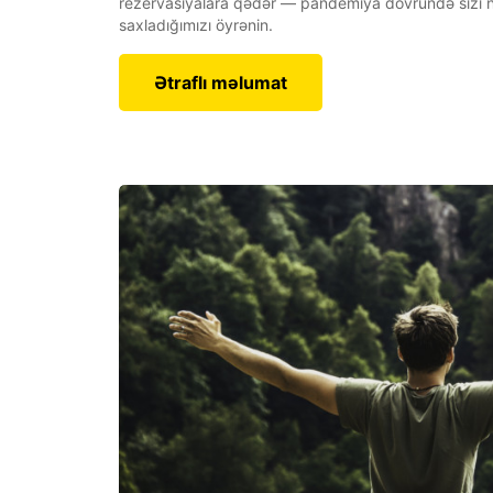
rezervasiyalara qədər — pandemiya dövründə sizi n
saxladığımızı öyrənin.
Ətraflı məlumat