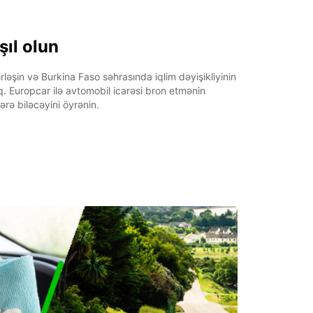
şıl olun
rləşin və Burkina Faso səhrasında iqlim dəyişikliyinin
aq. Europcar ilə avtomobil icarəsi bron etmənin
ərə biləcəyini öyrənin.