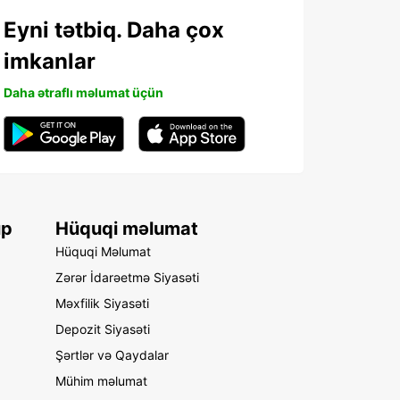
Eyni tətbiq. Daha çox
imkanlar
Daha ətraflı məlumat üçün
up
Hüquqi məlumat
Hüquqi Məlumat
Zərər İdarəetmə Siyasəti
Məxfilik Siyasəti
Depozit Siyasəti
Şərtlər və Qaydalar
Mühim məlumat