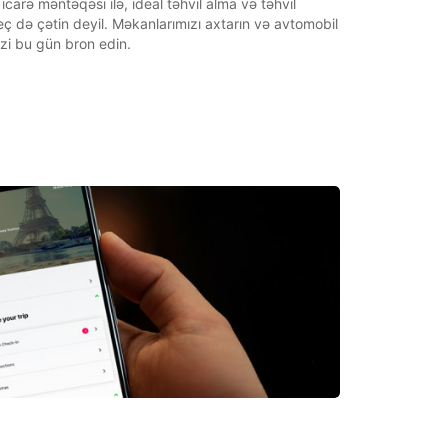
arə məntəqəsi ilə, ideal təhvil alma və təhvil
 də çətin deyil. Məkanlarımızı axtarın və avtomobil
zi bu gün bron edin.