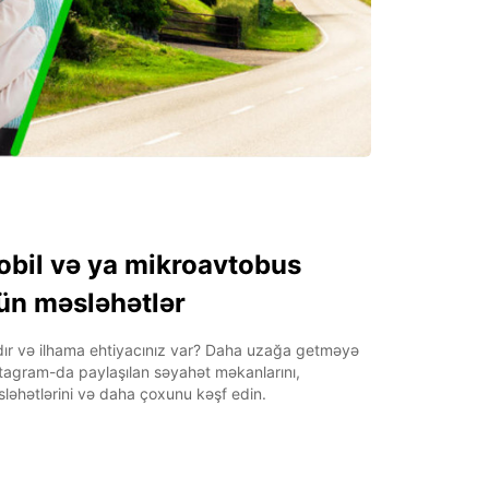
bil və ya mikroavtobus
ün məsləhətlər
dır və ilhama ehtiyacınız var? Daha uzağa getməyə
tagram-da paylaşılan səyahət məkanlarını,
əsləhətlərini və daha çoxunu kəşf edin.