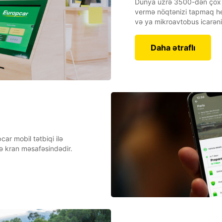
Dünya üzrə 3500-dən çox ic
vermə nöqtənizi tapmaq heç
və ya mikroavtobus icarəni
Daha ətraflı
pcar mobil tətbiqi ilə
çə kran məsafəsindədir.