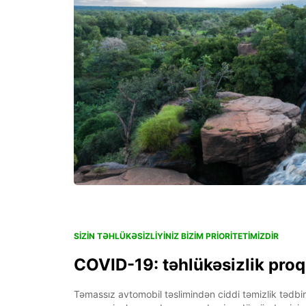
SIZIN TƏHLÜKƏSIZLIYINIZ BIZIM PRIORITETIMIZDIR
COVID-19: təhlükəsizlik pro
Təmassız avtomobil təslimindən ciddi təmizlik tədbir