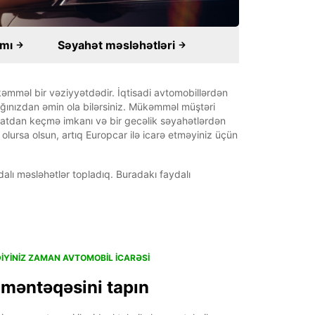
amı
Səyahət məsləhətləri
əmməl bir vəziyyətdədir. İqtisadi avtomobillərdən
ğınızdan əmin ola bilərsiniz. Mükəmməl müştəri
yatdan keçmə imkanı və bir gecəlik səyahətlərdən
olursa olsun, artıq Europcar ilə icarə etməyiniz üçün
lı məsləhətlər topladıq. Buradakı faydalı
DIYINIZ ZAMAN AVTOMOBIL ICARƏSI
 məntəqəsini tapın