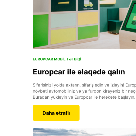
EUROPCAR MOBIL TƏTBIQI
Europcar ilə əlaqədə qalın
Sifarişinizi yolda axtarın, sifariş edin və izləyin! Euro
növbəti avtomobiliniz və ya furqon kirayəniz bir ne
Buradan yükləyin və Europcar ilə hərəkətə başlayın.
Daha ətraflı