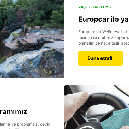
YAŞIL SIYASƏTIMIZ
Europcar ilə ya
Europcar və WeForest ilə bi
təsirləri ilə mübarizə apar
planetimizə necə təsir göst
Daha ətraflı
qramımız
lərinə və problemsiz, çevik