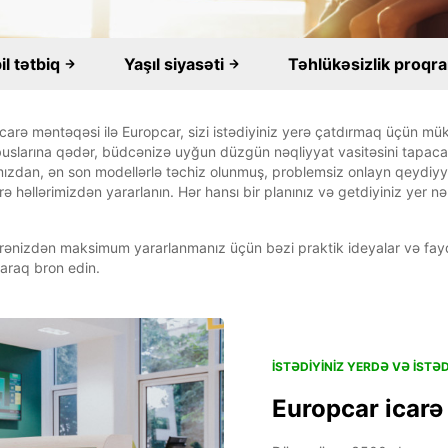
l tətbiq
Yaşıl siyasəti
Təhlükəsizlik proqr
rə məntəqəsi ilə Europcar, sizi istədiyiniz yerə çatdırmaq üçün mük
uslarına qədər, büdcənizə uyğun düzgün nəqliyyat vasitəsini tapaca
ımızdan, ən son modellərlə təchiz olunmuş, problemsiz onlayn qeydiy
həllərimizdən yararlanın. Hər hansı bir planınız və getdiyiniz yer nə 
ənizdən maksimum yararlanmanız üçün bəzi praktik ideyalar və fayda
araq bron edin.
İSTƏDIYINIZ YERDƏ VƏ ISTƏ
Europcar icarə