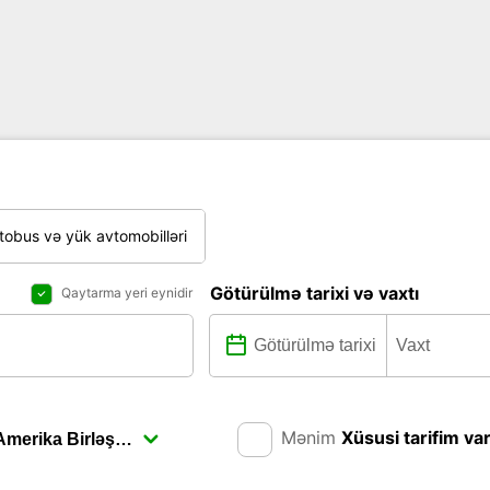
tobus və yük avtomobilləri
Götürülmə tarixi və vaxtı
Qaytarma yeri eynidir
Mənim
Xüsusi tarifim va