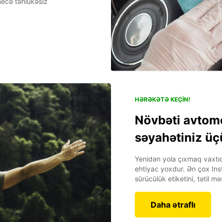
ecə təhlükəsiz
HƏRƏKƏTƏ KEÇIN!
Növbəti avtomo
səyahətiniz üç
Yenidən yola çıxmaq vaxtı
ehtiyac yoxdur. Ən çox Ins
sürücülük etiketini, tətil m
Daha ətraflı