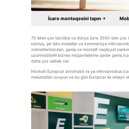
İcarə məntəqəsini tapın
Mobi
70 ildən çox təcrübə və dünya üzrə 3500-dən çox ica
tutmuş, şık lüks modellər və kommersiya mikroavtob
xidmətlərimizdən, geniş və müxtəlif nəqliyyat park
uzunmüddətli biznes müqavilələrinə qədər geniş icarə 
daha çox səbəb var.
Növbəti Europcar avtomobil və ya mikroavtobus icar
məlumatları oxuyun və bu gün Europcar ilə onlayn ol