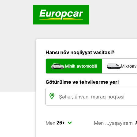
Hansı növ nəqliyyat vasitəsi?
Minik avtomobili
Mikroav
Götürülmə və təhvilvermə yeri
Mən
Mən …yaşayıram