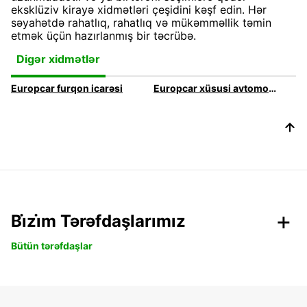
eksklüziv kirayə xidmətləri çeşidini kəşf edin. Hər
səyahətdə rahatlıq, rahatlıq və mükəmməllik təmin
etmək üçün hazırlanmış bir təcrübə.
Digər xidmətlər
Europcar furqon icarəsi
Europcar xüsusi avtomobillər icarəyə verir
Bi̇zi̇m Tərəfdaşlarımız
Bütün tərəfdaşlar