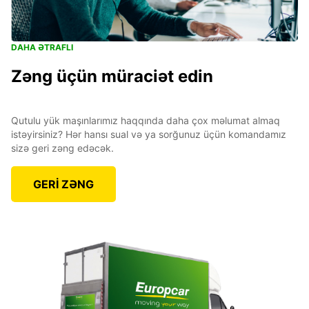
DAHA ƏTRAFLI
Zəng üçün müraciət edin
Qutulu yük maşınlarımız haqqında daha çox məlumat almaq
istəyirsiniz? Hər hansı sual və ya sorğunuz üçün komandamız
sizə geri zəng edəcək.
GERİ ZƏNG