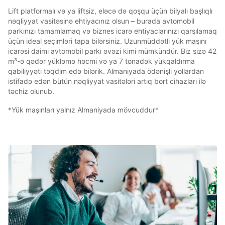
Lift platformalı və ya liftsiz, eləcə də qoşqu üçün bilyalı başlıqlı
nəqliyyat vasitəsinə ehtiyacınız olsun – burada avtomobil
parkınızı tamamlamaq və biznes icarə ehtiyaclarınızı qarşılamaq
üçün ideal seçimləri tapa bilərsiniz. Uzunmüddətli yük maşını
icarəsi daimi avtomobil parkı əvəzi kimi mümkündür. Biz sizə 42
m³-ə qədər yükləmə həcmi və ya 7 tonadək yükqaldırma
qabiliyyəti təqdim edə bilərik. Almaniyada ödənişli yollardan
istifadə edən bütün nəqliyyat vasitələri artıq bort cihazları ilə
təchiz olunub.
*Yük maşınları yalnız Almaniyada mövcuddur*