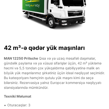
42 m³-ə qədər yük maşınları
MAN 12250 Pritsche
Qısa və ya uzaq məsafəli daşımalar,
gündəlik paylama və ya xüsusi sifarişlər üçün, 42 m³ yükləmə
həcmi və 5,5 tondan çox yükqaldırma qabiliyyətinə malik ən
böyük yük maşınlarımız şirkətiniz üçün ideal nəqliyyat seçimidir.
Bu kateqoriyanı həmçinin qutulu yük maşını kimi də seçə
bilərsiniz. Rezervasiya yalnız Europcar kommersiya nəqliyyatı
stansiyalarında mümkündür.
Texniki Məlumat
Oturacaqlar: 3