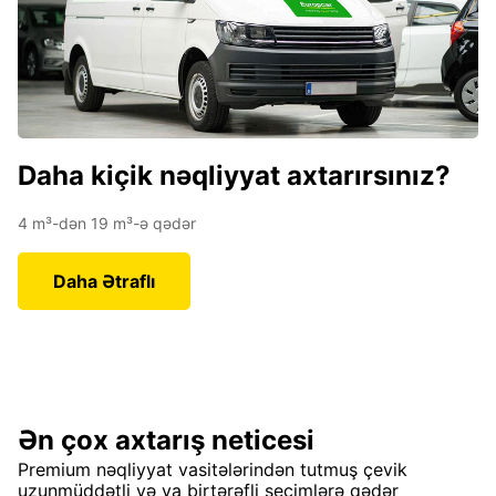
Daha kiçik nəqliyyat axtarırsınız?
4 m³-dən 19 m³-ə qədər
Daha Ətraflı
Ən çox axtarış neticesi
Premium nəqliyyat vasitələrindən tutmuş çevik
uzunmüddətli və ya birtərəfli seçimlərə qədər