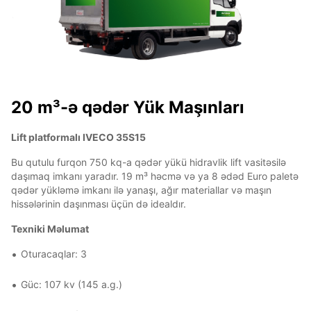
20 m³-ə qədər Yük Maşınları
Lift platformalı IVECO 35S15
Bu qutulu furqon 750 kq-a qədər yükü hidravlik lift vasitəsilə
daşımaq imkanı yaradır. 19 m³ həcmə və ya 8 ədəd Euro paletə
qədər yükləmə imkanı ilə yanaşı, ağır materiallar və maşın
hissələrinin daşınması üçün də idealdır.
Texniki Məlumat
Oturacaqlar: 3
Güc: 107 kv (145 a.g.)