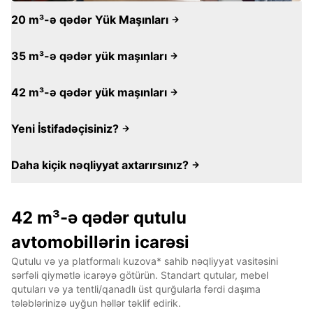
20 m³-ə qədər Yük Maşınları
35 m³-ə qədər yük maşınları
42 m³-ə qədər yük maşınları
Yeni İstifadəçisiniz?
Daha kiçik nəqliyyat axtarırsınız?
42 m³-ə qədər qutulu
avtomobillərin icarəsi
Qutulu və ya platformalı kuzova* sahib nəqliyyat vasitəsini
sərfəli qiymətlə icarəyə götürün. Standart qutular, mebel
qutuları və ya tentli/qanadlı üst qurğularla fərdi daşıma
tələblərinizə uyğun həllər təklif edirik.