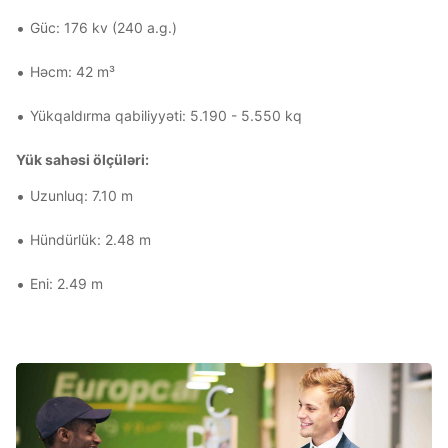
Güc: 176 kv (240 a.g.)
Həcm: 42 m³
Yükqaldırma qabiliyyəti: 5.190 - 5.550 kq
Yük sahəsi ölçüləri:
Uzunluq: 7.10 m
Hündürlük: 2.48 m
Eni: 2.49 m