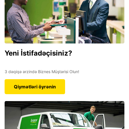
Yeni İstifadəçisiniz?
3 dəqiqə ərzində Biznes Müştərisi Olun!
Qiymətləri öyrənin