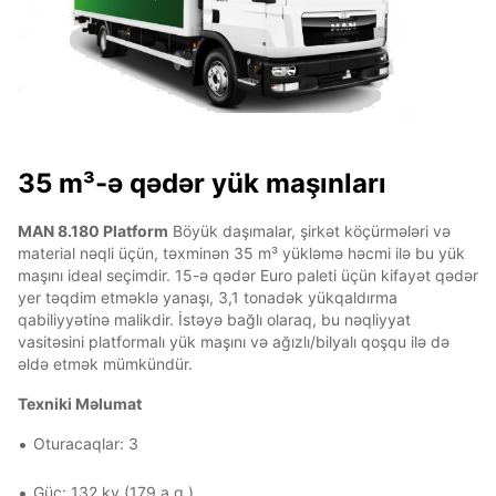
35 m³-ə qədər yük maşınları
MAN 8.180 Platform
Böyük daşımalar, şirkət köçürmələri və
material nəqli üçün, təxminən 35 m³ yükləmə həcmi ilə bu yük
maşını ideal seçimdir. 15-ə qədər Euro paleti üçün kifayət qədər
yer təqdim etməklə yanaşı, 3,1 tonadək yükqaldırma
qabiliyyətinə malikdir. İstəyə bağlı olaraq, bu nəqliyyat
vasitəsini platformalı yük maşını və ağızlı/bilyalı qoşqu ilə də
əldə etmək mümkündür.
Texniki Məlumat
Oturacaqlar: 3
Güc: 132 kv (179 a.g.)