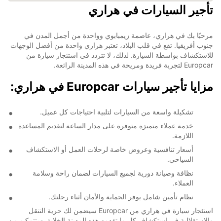
تأجير السيارات في هراري
مرحبًا بك في هراري، عاصمة زيمبابوي وواحدة من أجمل المدن في
جنوب أفريقيا. تقع في قلب البلاد، تعتبر هراري واحدة من أفضل الوجهات
للاستكشاف بواسطة السيارة. لذلك، لا تتردد في استئجار سيارة من
Europcar لتجربة فريدة ومريحة في هذه المدينة الرائعة.
مزايا تأجير سيارات Europcar في هراري:
تشكيلة واسعة من السيارات لتلبية احتياجات كل عميل.
خدمة عملاء متميزة متوفرة على مدار الساعة لتقديم المساعدة
اللازمة.
أسعار تنافسية وعروض خاصة لرحلات العمل أو الاستكشاف
السياحي.
نظافة وصيانة دورية لجميع السيارات لضمان راحة وسلامة
العملاء.
نظام تأمين شامل يوفر الحماية والأمان أثناء رحلتك.
استئجار سيارة في هراري من Europcar سيضمن لك حرية التنقل
والاستقلالية في استكشاف كل ما تقدمه هذه المدينة الخلابة. ستتمكن من