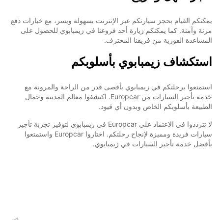
يمكنكم القيام بحجز سيارتكم عبر الإنترنت بسهولة ويسر، مع خيارات دفع
مرنة وآمنة. كما يمكنكم زيارة أحد فروعنا في زيمبابوي للحصول على
المساعدة الفورية من فريقنا المحترف.
استكشاف زيمبابوي بأسلوبكم
استمتعوا برحلتكم في زيمبابوي بأقصى قدر من الراحة والمرونة مع
خدمة تأجير السيارات من Europcar. اكتشفوا معالم المدينة وجمال
الطبيعة بأسلوبكم الخاص وبدون أي قيود.
لا تترددوا في الاعتماد على Europcar في زيمبابوي لتوفير تجربة تأجير
سيارات فريدة ومميزة لإنجاح رحلتكم. اختاروا Europcar واستمتعوا
بأفضل خدمة تأجير السيارات في زيمبابوي.