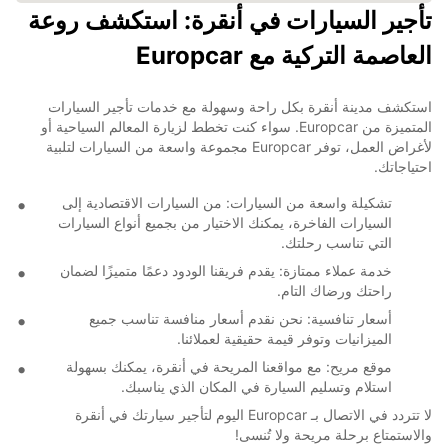
تأجير السيارات في أنقرة: استكشف روعة
العاصمة التركية مع Europcar
استكشف مدينة أنقرة بكل راحة وسهولة مع خدمات تأجير السيارات
المتميزة من Europcar. سواء كنت تخطط لزيارة المعالم السياحية أو
لأغراض العمل، توفر Europcar مجموعة واسعة من السيارات لتلبية
احتياجاتك.
تشكيلة واسعة من السيارات: من السيارات الاقتصادية إلى
السيارات الفاخرة، يمكنك الاختيار من بجميع أنواع السيارات
التي تناسب رحلتك.
خدمة عملاء ممتازة: يقدم فريقنا الودود دعمًا متميزًا لضمان
راحتك ورضاك التام.
أسعار تنافسية: نحن نقدم أسعار منافسة تناسب جميع
الميزانيات وتوفر قيمة حقيقية لعملائنا.
موقع مريح: مع مواقعنا المريحة في أنقرة، يمكنك بسهولة
استلام وتسليم السيارة في المكان الذي يناسبك.
لا تتردد في الاتصال بـ Europcar اليوم لتأجير سيارتك في أنقرة
والاستمتاع برحلة مريحة ولا تُنسى!