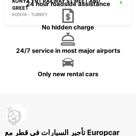
KONYA YHT RAILWAY ST MEET AND
24 hour roadside assistance
GREET
KONYA - TURKEY
No hidden charge
24/7 service in most major airports
Only new rental cars
تأجير السيارات في قطر مع Europcar