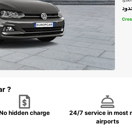
الحدود
دود
Cros
ar ?
No hidden charge
24/7 service in most 
airports