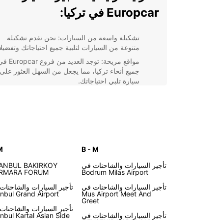
Europcar في تركيا:
تشكيلة واسعة من السيارات: نحن نقدم تشكيلة
متنوعة من السيارات لتلبية جميع احتياجاتك وتفضيلا
مواقع مريحة: توجد العديد من فروع ar
جميع أنحاء تركيا، مما يجعل من السهل العثور على
سيارة تلبي احتياجاتك.
أسعار تنافسية: نحن نقدم أسعارًا تنافسية تتناسب 
ميزانيتك لتوفير تجربة مذهلة دون إرهاق مالي.
خدمة عملاء ممتازة: فريقنا المحترف على استعداد
دائم لتقديم المساعدة والدعم في جميع مراحل تأجي
السيارة.
M
B - M
باختصار، تأجير السيارات مع Europcar في تركيا
بكل سهولة وراحة. لن تحتاج إلى الانتظار لساعات طويلة 
تأجير السيارات والشاحنات في
TANBUL BAKIRKOY
النقل العامة أو الاعتماد على تكاليف الأجرة المرتفعة لسي
RMARA FORUM
Bodrum Milas Airport
الأجرة. احجز سيارتك اليوم واستمتع بأفضل تجربة سفر ف
تأجير السيارات والشاحنات في
تأجير السيارات والشاحنات
تركيا!
anbul Grand Airport
Mus Airport Meet And
Greet
تأجير السيارات والشاحنات
تأجير السيارات والشاحنات في
anbul Kartal Asian Side