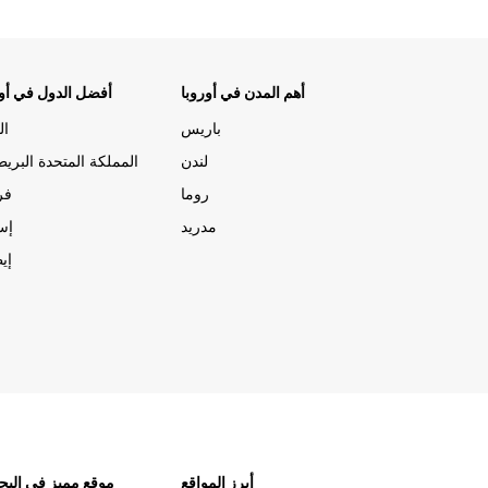
أهم المدن في أوروبا
أفضل الدول في أور
باريس
ال
لندن
المملكة المتحدة البريط
روما
فر
مدريد
إسب
إيط
أبرز المواقع
موقع مميز في البح