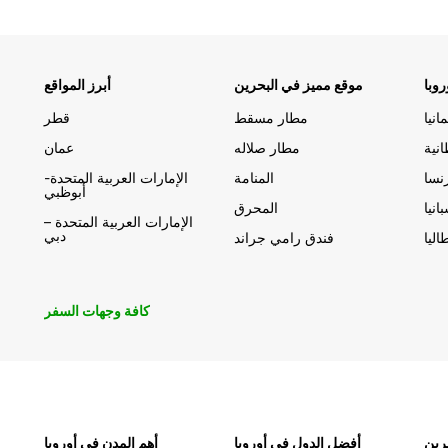
وبا
موقع مميز في البحرين
أبرز المواقع
مانيا
مطار مسقط
قطر
انية
مطار صلاله
عمان
نسا
المنامة
الإمارات العربية المتحدة-
أبوظبي
انيا
المحرق
الإمارات العربية المتحدة –
دبي
اليا
فندق رامي جراند
كافة وجهات السفر
رين
أفضل الدول في أوروبا
أهم المدن في أوروبا