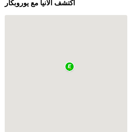
اكتشف ألانيا مع يوروبكار