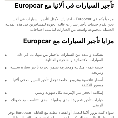
تأجير السيارات في ألانيا مع Europcar
مرحباً بكم في Europcar - اختيارك الأمثل لتأجير السيارات في ألانيا.
نحن نقدم خدمات تأجير سيارات عالية الجودة للمسافرين في هذه المدينة
الجميلة بمجموعة واسعة من الخيارات لتناسب احتياجاتك.
مزايا تأجير السيارات مع Europcar
تشكيلة واسعة من السيارات للاختيار من بينها، بما في ذلك
السيارات الاقتصادية والفاخرة والعائلية.
خدمة عملاء متفانية ومحترفة تضمن تجربة تأجير سيارة سلسة
ومريحة.
أسعار تنافسية وعروض خاصة تجعل تأجير السيارات في ألانيا
ميسور التكلفة.
إمكانية الحجز عبر الإنترنت بكل سهولة ويسر.
خيارات تأجير قصيرة المدى وطويلة المدى لتتناسب مع جدولك
الزمني.
سواء كنت تزور ألانيا للعمل أو لقضاء عطلة مع العائلة، Europcar يوفر
لك الحل المثالي لتنقلك بكل راحة وسهولة. لا تتردد في الاتصال بنا اليوم