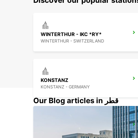
Discover our popular station
WINTERTHUR - IKC *RY*
WINTERTHUR - SWITZERLAND
KONSTANZ
KONSTANZ - GERMANY
Our Blog articles in قطر
KLOTEN - IKC *RY*
KLOTEN - SWITZERLAND