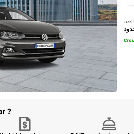
الحدود
دود
Cros
ar ?