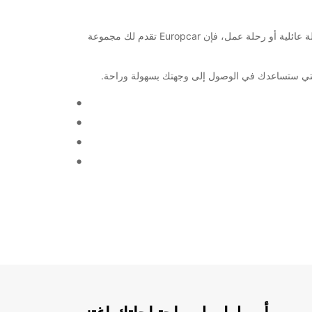
استكشف مدينة Frauenfeld Amag بكل سهولة وراحة من خلال خدمات تأجير السيارات والشاحنات من Europcar. سواء كنت تخطط لرحلة عائلية أو رحلة عمل، فإن Europcar تقدم لك مجموعة
 التي ستساعدك في الوصول إلى وجهتك بسهولة وراحة.