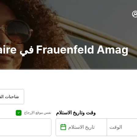
تأجير voiture و utilitaire في Frauenfeld Amag
شاحنات الفا
وقت وتاريخ الاستلام
نفس موقع الإرجاع