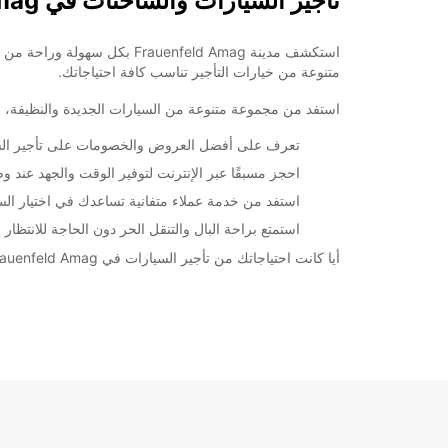
تأجير السيارات والشاحنات في Frauenfeld Amag
متنوعة من خيارات التأجير تناسب كافة احتياجاتك.
استفد من مجموعة متنوعة من السيارات الجديدة والنظيفة، ب
تعرف على أفضل العروض والخصومات على تأجير السيارات في Amag
احجز مسبقًا عبر الإنترنت لتوفير الوقت والجهد عند و
استفد من خدمة عملاء متفانية تساعدك في اختيار السي
استمتع براحة البال والتنقل الحر دون الحاجة للانتظار
أيا كانت احتياجاتك من تأجير السيارات في Frauenfeld Amag، يمكنك الاعتماد على Europcar لتوفير الخدمة المطلوبة بكفاءة واحترافية.