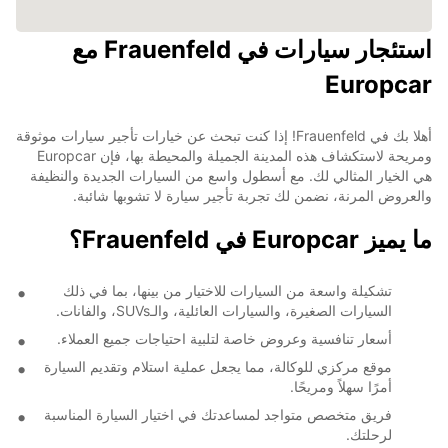
استئجار سيارات في Frauenfeld مع
Europcar
أهلا بك في Frauenfeld! إذا كنت تبحث عن خيارات تأجير سيارات موثوقة
ومريحة لاستكشاف هذه المدينة الجميلة والمحيطة بها، فإن Europcar
هي الخيار المثالي لك. مع أسطول واسع من السيارات الجديدة والنظيفة
والعروض المرنة، نضمن لك تجربة تأجير سيارة لا تشوبها شائبة.
ما يميز Europcar في Frauenfeld؟
تشكيلة واسعة من السيارات للاختيار من بينها، بما في ذلك
السيارات الصغيرة، والسيارات العائلية، والـSUVs، والفانات.
أسعار تنافسية وعروض خاصة لتلبية احتياجات جميع العملاء.
موقع مركزي للوكالة، مما يجعل عملية استلام وتقديم السيارة
أمرًا سهلاً ومريحًا.
فريق متخصص متواجد لمساعدتك في اختيار السيارة المناسبة
لرحلتك.