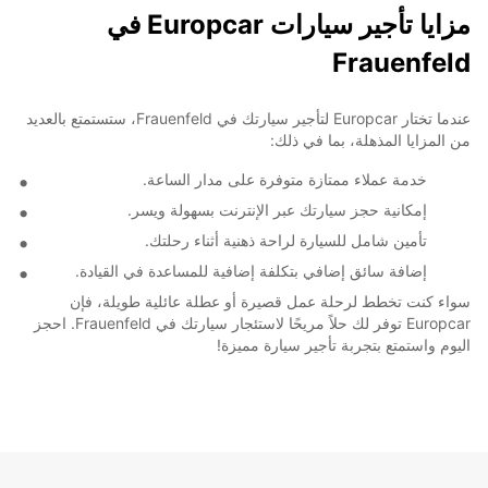
مزايا تأجير سيارات Europcar في
Frauenfeld
عندما تختار Europcar لتأجير سيارتك في Frauenfeld، ستستمتع بالعديد
من المزايا المذهلة، بما في ذلك:
خدمة عملاء ممتازة متوفرة على مدار الساعة.
إمكانية حجز سيارتك عبر الإنترنت بسهولة ويسر.
تأمين شامل للسيارة لراحة ذهنية أثناء رحلتك.
إضافة سائق إضافي بتكلفة إضافية للمساعدة في القيادة.
سواء كنت تخطط لرحلة عمل قصيرة أو عطلة عائلية طويلة، فإن
Europcar توفر لك حلاً مريحًا لاستئجار سيارتك في Frauenfeld. احجز
اليوم واستمتع بتجربة تأجير سيارة مميزة!