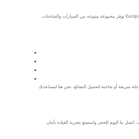
مرحباً بكم في مطار أليكانت! إذا كنت تبحث عن خدمة تأجير سيارات وشاحنات عالية الجودة في هذه المنطقة، فأنت في المكان الصحيح. Europcar توفر مجموعة متنوعة من السيارات والشاحنات
لة سريعة أو شاحنة لتحميل البضائع، نحن هنا لمساعدتك
كد من الحصول على خدمة تأجير سيارات وشاحنات ممتازة من Europcar في مطار أليكانت. اتصل بنا اليوم للحجز واستمتع بتجربة القيادة بأمان