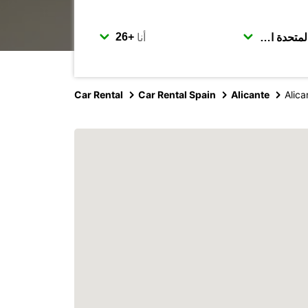
أنا
Car Rental
Car Rental Spain
Alicante
Alica