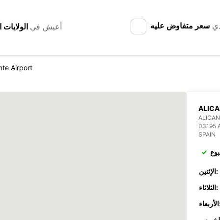
دي
سعر متفاوض عليه
أعيش في
nte Airport
ALICA
ALICAN
03195 
SPAIN
بوع
الإثنين:
الثلاثاء:
عاء: