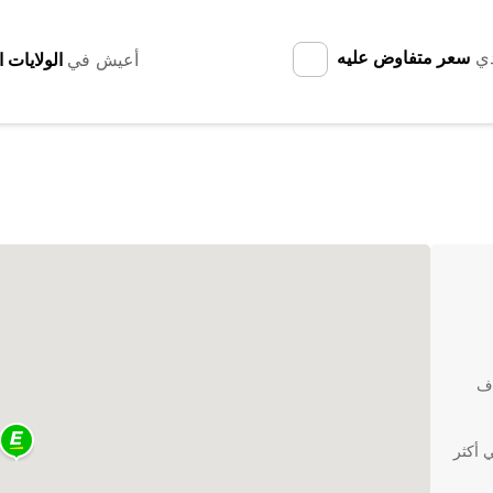
دي
سعر متفاوض عليه
أعيش في
اف
ات في أكثر