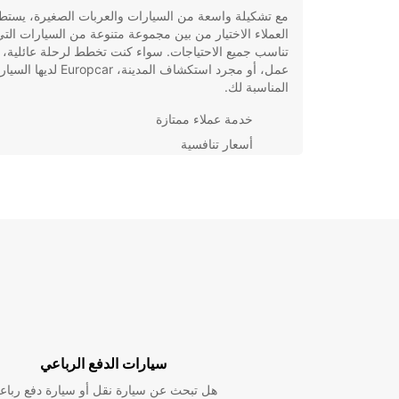
مع تشكيلة واسعة من السيارات والعربات الصغيرة، يستط
العملاء الاختيار من بين مجموعة متنوعة من السيارات التي
تناسب جميع الاحتياجات. سواء كنت تخطط لرحلة عائلية، 
عمل، أو مجرد استكشاف المدينة، Europcar لديها الس
المناسبة لك.
خدمة عملاء ممتازة
أسعار تنافسية
مجموعة واسعة من السيارات
امكانية استلام وتسليم السيارة في مكان محدد
باختيارك Europcar لتأجير سيارتك في أليكانتي، يمكنك
الاطمئنان إلى أنك ستحصل على خدمة عالية الجودة مع سي
تلبي جميع احتياجاتك. احجز سيارتك اليوم واستمتع برحلتك
راحة وسهولة.
سيارات الدفع الرباعي
هل تبحث عن سيارة نقل أو سيارة دفع رباع