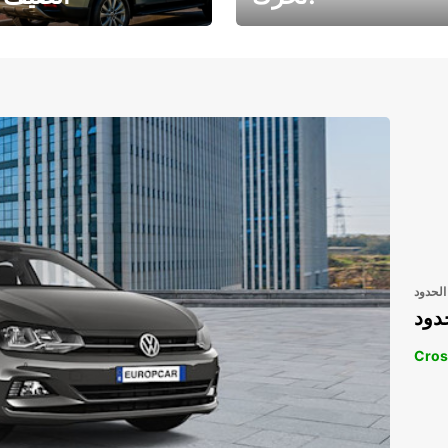
رحلتك المثالية في
رحلتك المثالية ف
انتظارك
انتظار
الحدود
دود
Cros