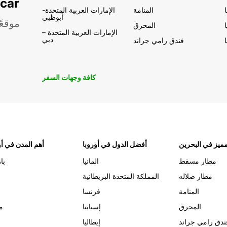
تأجير السيار
المنامة
الإمارات العربية المتحدة-
أبوظبي
موقعً
المحرق
الإمارات العربية المتحدة –
دبي
فندق رامي جراند
كافة وجهات السفر
ميز في البحرين
أفضل الدول في أوروبا
أهم المدن في أو
مطار مسقط
المانيا
با
مطار صلاله
المملكة المتحدة البريطانية
المنامة
فرنسا
المحرق
إسبانيا
م
ندق رامي جراند
إيطاليا