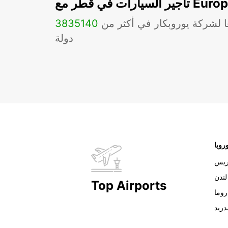
ات في قطر مع Europcar
ا لشركة يوروبكار في أكثر من
140
3835
دولة
روبا
ريس
لندن
Top Airports
روما
دريد